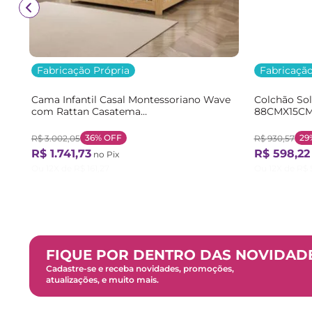
Fabricação Própria
Fabricação
Cama Infantil Casal Montessoriano Wave
Colchão So
com Rattan Casatema
88CMX15CM
Bege/Marrom/Branco Natural/Branco
Branco Bra
36%
OFF
29
R$
3
.
002
,
05
R$
930
,
57
R$
1
.
741
,
73
R$
598
,
22
no Pix
Ou
12
X de
R$
161
,
27
Ou
12
X de
R$
FIQUE POR DENTRO DAS NOVIDAD
Cadastre-se e receba novidades, promoções,
atualizações, e muito mais.