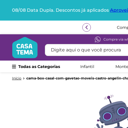
08/08 Data Dupla. Descontos já aplicados
Aprovei
Termos mais buscados
Compr
1
º
beliche
2
º
guarda roupa
Compre via w
Digite aqui o que você procura
3
º
aria
4
º
bicama
Todas as Categorias
Infantil
Monte
5
º
escrivaninha
6
º
treliche
cama-box-casal-com-gavetao-moveis-castro-angelin-c
7
º
berço
8
º
cama infantil
9
º
petit
10
º
cama solteiro