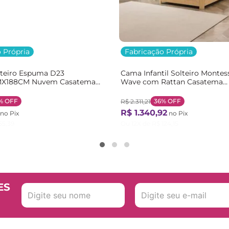
 Própria
Fabricação Própria
lteiro Espuma D23
Cama Infantil Solteiro Montes
X188CM Nuvem Casatema
Wave com Rattan Casatema
nco
Bege/Marrom/Branco Natural
%
OFF
36%
OFF
R$
2
.
311
,
21
R$
1
.
340
,
92
no Pix
no Pix
55
,
39
Ou
12
X de
R$
124
,
15
ES