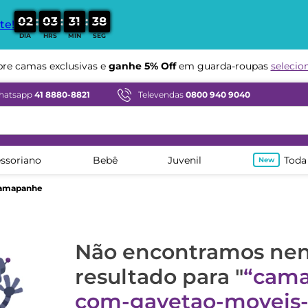
:
:
:
0
2
0
3
3
1
3
7
te!
DIA
HRS
MIN
SEG
e camas exclusivas e
ganhe 5% Off
em guarda-roupas
selecio
hatsapp
41 8880-8821
Televendas
0800 940 9040
ssoriano
Bebê
Juvenil
Toda
hamapanhe
Não encontramos n
resultado para "
cama
com-gavetao-moveis-