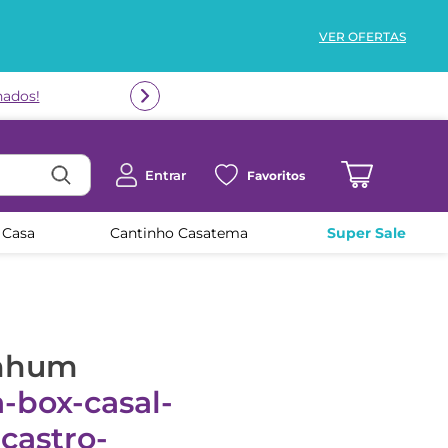
VER OFERTAS
nados!
Entrar
Favoritos
 Casa
Cantinho Casatema
Super Sale
enhum
-box-casal-
castro-