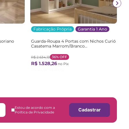
Fabricação Própria
Garantia 1 Ano
soriano
Guarda-Roupa 4 Portas com Nichos Curió
Casatema Marrom/Branco
/Branco
Branco/Natural
36%
OFF
R$
2
.
634
,
13
R$
1
.
528
,
26
no Pix
Ou
12
X de
R$
141
,
50
Estou de acordo com a
Cadastrar
Política de Privacidade