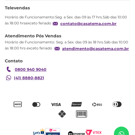
Ajuda
Sobre Nós
Televendas
Política de privacidade
Horário de Funcionamento:Seg. a Sex. das 09 às 17 hrs.Sáb das 10:00
Produtos Estoque
às 18:00 hrsexceto feriado
contato@casatema.com.br
Segurança
Atendimento Pós Vendas
Troca
Horário de Funcionamento: Seg. a Sex. das 09 às 18 hrs.Sáb das 10:00
Formas de Pagamento
às 18:00 hrs exceto feriado
atendimento@casatema.com.br
Blog CASATEMA
Contato
Garantia
0800 940 9040
(41) 8880-8821