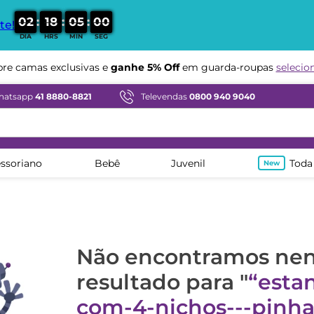
:
:
:
0
2
1
8
0
5
0
0
te!
DIA
HRS
MIN
SEG
e camas exclusivas e
ganhe 5% Off
em guarda-roupas
selecio
hatsapp
41 8880-8821
Televendas
0800 940 9040
ssoriano
Bebê
Juvenil
Toda
Não encontramos n
resultado para "
estan
com-4-nichos---pinha