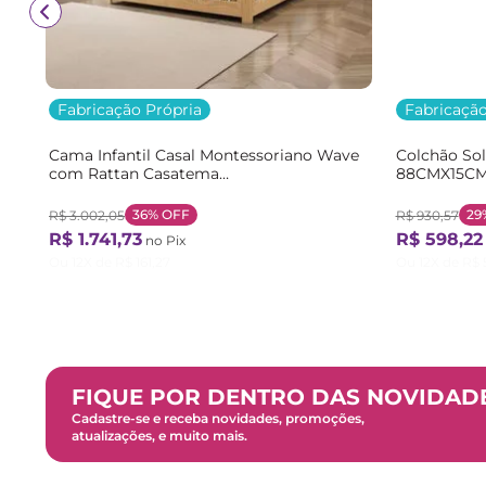
Fabricação Própria
Fabricação
Cama Infantil Casal Montessoriano Wave
Colchão So
com Rattan Casatema
88CMX15CM
Bege/Marrom/Branco Natural/Branco
Branco Bra
36%
OFF
29
R$
3
.
002
,
05
R$
930
,
57
R$
1
.
741
,
73
R$
598
,
22
no Pix
Ou
12
X de
R$
161
,
27
Ou
12
X de
R$
FIQUE POR DENTRO DAS NOVIDAD
Cadastre-se e receba novidades, promoções,
atualizações, e muito mais.