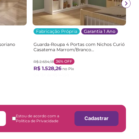
Fabricação Própria
Garantia 1 Ano
soriano
Guarda-Roupa 4 Portas com Nichos Curió
Casatema Marrom/Branco
/Branco
Branco/Natural
36%
OFF
R$
2
.
634
,
13
R$
1
.
528
,
26
no Pix
Ou
12
X de
R$
141
,
50
Estou de acordo com a
Cadastrar
Política de Privacidade