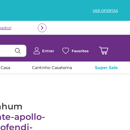
VER OFERTAS
nados!
Entrar
Favoritos
 Casa
Cantinho Casatema
Super Sale
enhum
te-apollo-
ofendi-