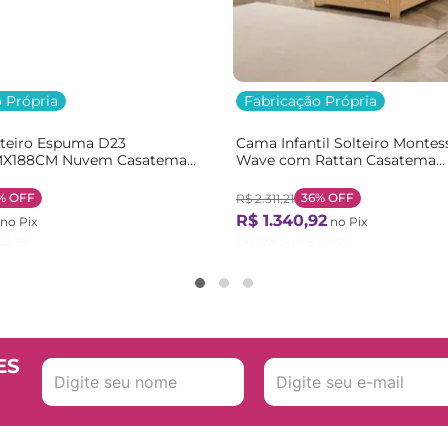
 Própria
Fabricação Própria
lteiro Espuma D23
Cama Infantil Solteiro Montes
X188CM Nuvem Casatema
Wave com Rattan Casatema
nco
Bege/Marrom/Branco Natural
%
OFF
36%
OFF
R$
2
.
311
,
21
R$
1
.
340
,
92
no Pix
no Pix
55
,
39
Ou
12
X de
R$
124
,
15
ES