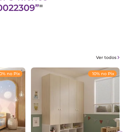
10022309
"
Ver todos
10% no Pix
10% no Pix