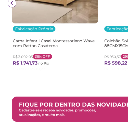
Fabricação Própria
Fabricação
Cama Infantil Casal Montessoriano Wave
Colchão So
com Rattan Casatema
88CMX15CM
Bege/Marrom/Branco Natural/Branco
Branco Bra
36%
OFF
29
R$
3
.
002
,
05
R$
930
,
57
R$
1
.
741
,
73
R$
598
,
22
no Pix
Ou
12
X de
R$
161
,
27
Ou
12
X de
R$
FIQUE POR DENTRO DAS NOVIDAD
Cadastre-se e receba novidades, promoções,
atualizações, e muito mais.