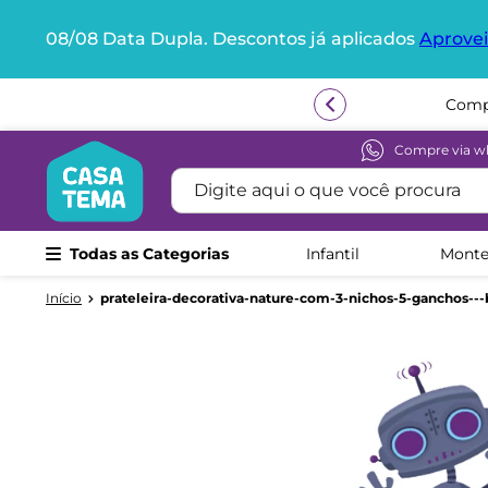
08/08 Data Dupla. Descontos já aplicados
Aprovei
Termos mais buscados
Compr
1
º
beliche
2
º
guarda roupa
Compre via w
Digite aqui o que você procura
3
º
aria
4
º
bicama
Todas as Categorias
Infantil
Monte
5
º
escrivaninha
6
º
treliche
prateleira-decorativa-nature-com-3-nichos-5-ganchos--
7
º
berço
8
º
cama infantil
9
º
petit
10
º
cama solteiro