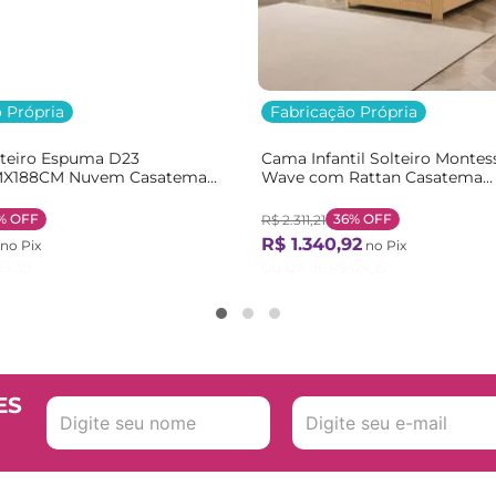
 Própria
Fabricação Própria
lteiro Espuma D23
Cama Infantil Solteiro Montes
X188CM Nuvem Casatema
Wave com Rattan Casatema
nco
Bege/Marrom/Branco Natural
%
OFF
36%
OFF
R$
2
.
311
,
21
R$
1
.
340
,
92
no Pix
no Pix
55
,
39
Ou
12
X de
R$
124
,
15
ES