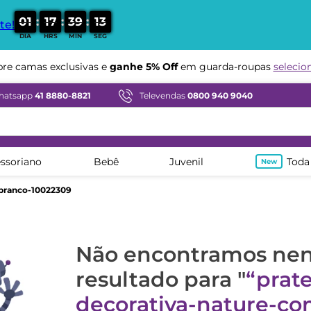
:
:
:
0
1
1
7
3
9
1
3
te!
DIA
HRS
MIN
SEG
e camas exclusivas e
ganhe 5% Off
em guarda-roupas
selecio
hatsapp
41 8880-8821
Televendas
0800 940 9040
ssoriano
Bebê
Juvenil
Toda
-branco-10022309
Não encontramos n
resultado para "
prate
decorativa-nature-co