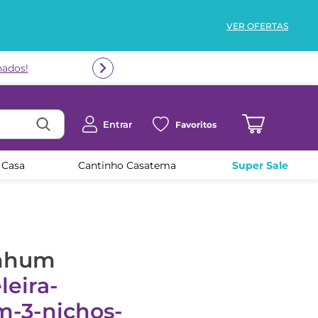
VER OFERTAS
nados!
Entrar
Favoritos
 Casa
Cantinho Casatema
Super Sale
enhum
leira-
m-3-nichos-