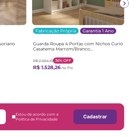
Fabricação Própria
Garantia 1 Ano
soriano
Guarda-Roupa 4 Portas com Nichos Curió
Casatema Marrom/Branco
/Branco
Branco/Natural
36%
OFF
R$
2
.
634
,
13
R$
1
.
528
,
26
no Pix
Ou
12
X de
R$
141
,
50
Estou de acordo com a
Cadastrar
Política de Privacidade