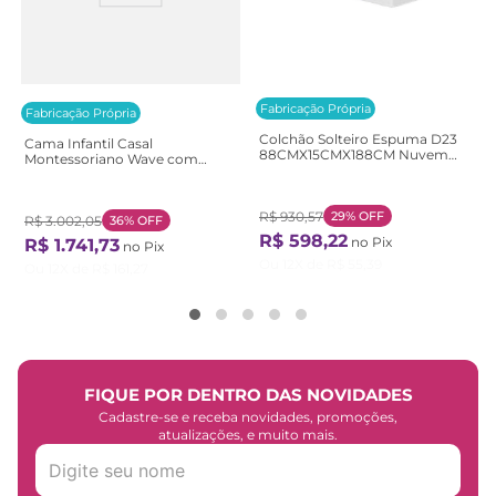
Fabricação Própria
Fabricação Própria
Colchão Solteiro Espuma D23
Cama Infantil Casal
88CMX15CMX188CM Nuvem
Montessoriano Wave com
Casatema Branco Branco
Rattan Casatema
Bege/Marrom/Branco
Natural/Branco
R$
930
,
57
29%
OFF
R$
3
.
002
,
05
36%
OFF
R$
598
,
22
no Pix
R$
1
.
741
,
73
no Pix
Ou
12
X de
R$
55
,
39
Ou
12
X de
R$
161
,
27
FIQUE POR DENTRO DAS NOVIDADES
Cadastre-se e receba novidades, promoções,
atualizações, e muito mais.