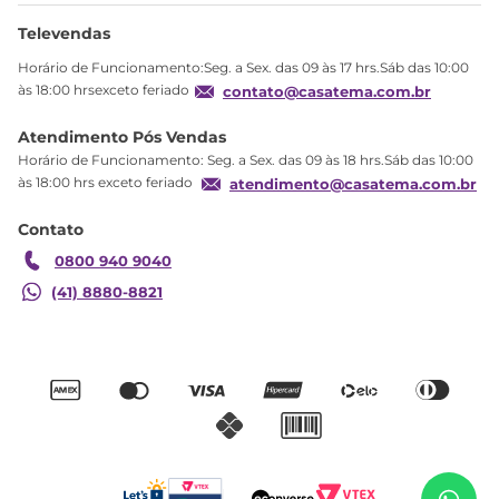
Ajuda
Sobre Nós
Televendas
Política de privacidade
Horário de Funcionamento:Seg. a Sex. das 09 às 17 hrs.Sáb das 10:00
Produtos Estoque
às 18:00 hrsexceto feriado
contato@casatema.com.br
Segurança
Atendimento Pós Vendas
Troca
Horário de Funcionamento: Seg. a Sex. das 09 às 18 hrs.Sáb das 10:00
Formas de Pagamento
às 18:00 hrs exceto feriado
atendimento@casatema.com.br
Blog CASATEMA
Contato
Garantia
0800 940 9040
(41) 8880-8821