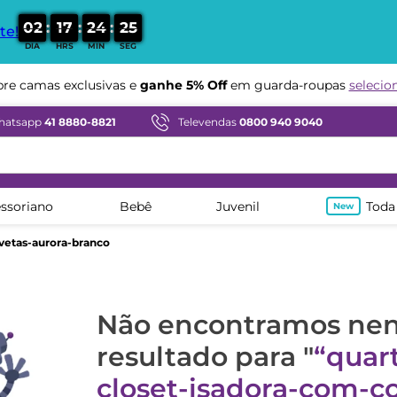
:
:
:
0
2
1
7
2
4
2
4
te!
DIA
HRS
MIN
SEG
e camas exclusivas e
ganhe 5% Off
em guarda-roupas
selecio
hatsapp
41 8880-8821
Televendas
0800 940 9040
ssoriano
Bebê
Juvenil
Toda
vetas-aurora-branco
Não encontramos n
resultado para "
quart
closet-isadora-com-c