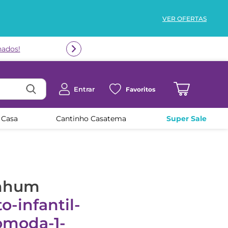
VER OFERTAS
nados!
Entrar
Favoritos
 Casa
Cantinho Casatema
Super Sale
enhum
o-infantil-
omoda-1-