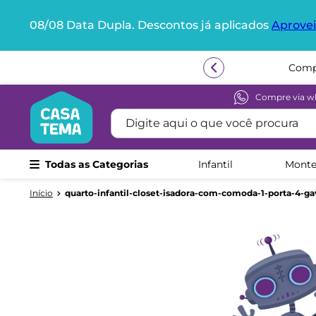
08/08 Data Dupla. Descontos já aplicados
Aprovei
Termos mais buscados
Compr
1
º
beliche
2
º
guarda roupa
Compre via w
Digite aqui o que você procura
3
º
aria
4
º
bicama
Todas as Categorias
Infantil
Monte
5
º
escrivaninha
6
º
treliche
quarto-infantil-closet-isadora-com-comoda-1-porta-4-ga
7
º
petit
8
º
berço
9
º
cama infantil
10
º
cômoda