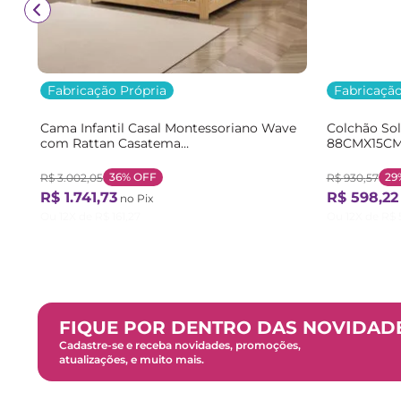
Fabricação Própria
Fabricação
Cama Infantil Casal Montessoriano Wave
Colchão So
com Rattan Casatema
88CMX15CM
Bege/Marrom/Branco Natural/Branco
Branco Bra
36%
OFF
29
R$
3
.
002
,
05
R$
930
,
57
R$
1
.
741
,
73
R$
598
,
22
no Pix
Ou
12
X de
R$
161
,
27
Ou
12
X de
R$
FIQUE POR DENTRO DAS NOVIDAD
Cadastre-se e receba novidades, promoções,
atualizações, e muito mais.