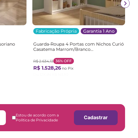
Fabricação Própria
Garantia 1 Ano
soriano
Guarda-Roupa 4 Portas com Nichos Curió
Casatema Marrom/Branco
/Branco
Branco/Natural
36%
OFF
R$
2
.
634
,
13
R$
1
.
528
,
26
no Pix
Ou
12
X de
R$
141
,
50
Estou de acordo com a
Cadastrar
Política de Privacidade