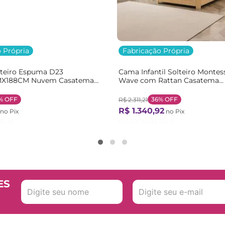
 Própria
Fabricação Própria
lteiro Espuma D23
Cama Infantil Solteiro Montes
X188CM Nuvem Casatema
Wave com Rattan Casatema
nco
Bege/Marrom/Branco Natural
%
OFF
36%
OFF
R$
2
.
311
,
21
R$
1
.
340
,
92
no Pix
no Pix
55
,
39
Ou
12
X de
R$
124
,
15
ES