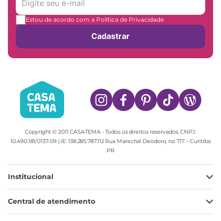
Estou de acordo com a Política de Privacidade
Cadastrar
Copyright © 2011 CASATEMA - Todos os direitos reservados. CNPJ:
10.490.181/0137-09 | IE: 138.285.787.112 Rua Marechal Deodoro, no 717 – Curitiba
PR
Institucional
Minha Conta
Central de atendimento
Meus pedidos
Ajuda
Sobre Nós