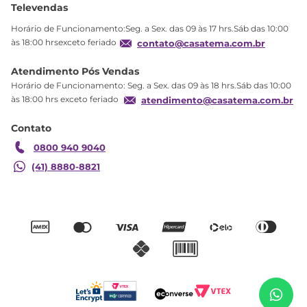
Televendas
Política de privacidade
Horário de Funcionamento:Seg. a Sex. das 09 às 17 hrs.Sáb das 10:00
Produtos Estoque
às 18:00 hrsexceto feriado
contato@casatema.com.br
Segurança
Atendimento Pós Vendas
Troca
Horário de Funcionamento: Seg. a Sex. das 09 às 18 hrs.Sáb das 10:00
Formas de Pagamento
às 18:00 hrs exceto feriado
atendimento@casatema.com.br
Blog CASATEMA
Contato
Garantia
0800 940 9040
(41) 8880-8821