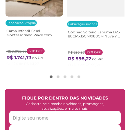
Fabricação Própria
Fabricação Própria
Cama Infantil Casal
Colchão Solteiro Espuma D23
Montessoriano Wave com
88CMX15CMX188CM Nuvem
Rattan Casatema
Casatema Branco Branco
Bege/Marrom/Branco
Natural/Branco
R$
3
.
002
,
05
36%
OFF
R$
930
,
57
29%
OFF
R$
1
.
741
,
73
no Pix
R$
598
,
22
no Pix
Ou
12
X de
R$
161
,
27
Ou
12
X de
R$
55
,
39
FIQUE POR DENTRO DAS NOVIDADES
Cadastre-se e receba novidades, promoções,
atualizações, e muito mais.