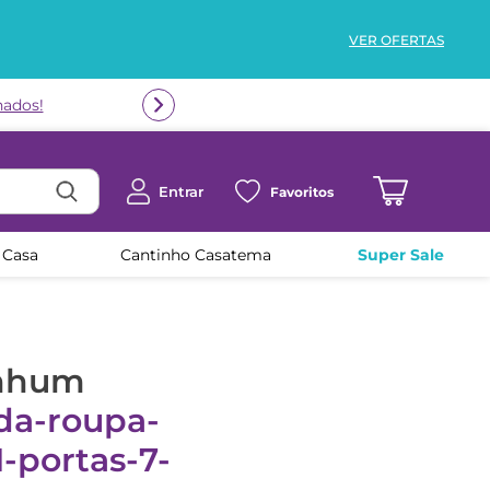
VER OFERTAS
nados!
Entrar
Favoritos
 Casa
Cantinho Casatema
Super Sale
enhum
da-roupa-
-portas-7-