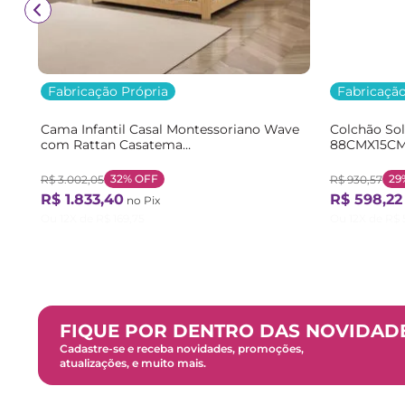
Fabricação Própria
Fabricação
Cama Infantil Casal Montessoriano Wave
Colchão So
com Rattan Casatema
88CMX15CM
Bege/Marrom/Branco Natural/Branco
Branco Bra
32%
OFF
29
R$
3
.
002
,
05
R$
930
,
57
R$
1
.
833
,
40
R$
598
,
22
no Pix
Ou
12
X de
R$
169
,
75
Ou
12
X de
R$
FIQUE POR DENTRO DAS NOVIDAD
Cadastre-se e receba novidades, promoções,
atualizações, e muito mais.