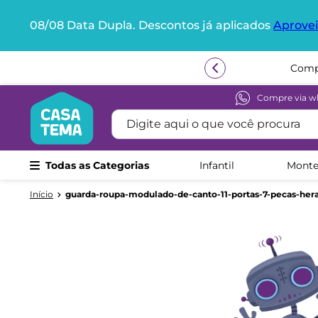
08/08 Data Dupla. Descontos já aplicados
Aprovei
Termos mais buscados
Compr
1
º
beliche
2
º
guarda roupa
Compre via w
Digite aqui o que você procura
3
º
aria
4
º
bicama
Todas as Categorias
Infantil
Monte
5
º
escrivaninha
6
º
treliche
guarda-roupa-modulado-de-canto-11-portas-7-pecas-her
7
º
berço
8
º
cama infantil
9
º
petit
10
º
cama solteiro