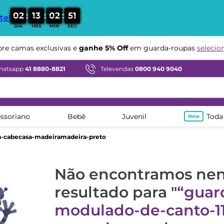
:
:
:
0
2
1
3
0
2
5
0
te!
DIA
HRS
MIN
SEG
e camas exclusivas e
ganhe 5% Off
em guarda-roupas
selecio
hatsapp
41 8880-8821
Televendas
0800 940 9040
ssoriano
Bebê
Juvenil
Toda
a-cabecasa-madeiramadeira-preto
Não encontramos n
resultado para "
guar
modulado-de-canto-11