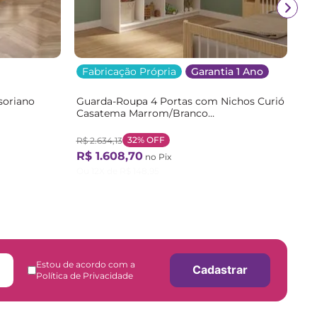
Fabricação Própria
Garantia 1 Ano
soriano
Guarda-Roupa 4 Portas com Nichos Curió
Casatema Marrom/Branco
/Branco
Branco/Natural
32%
OFF
R$
2
.
634
,
13
R$
1
.
608
,
70
no Pix
Ou
12
X de
R$
148
,
95
Estou de acordo com a
Cadastrar
Política de Privacidade