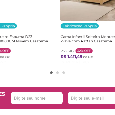
 Própria
Fabricação Própria
lteiro Espuma D23
Cama Infantil Solteiro Montes
X188CM Nuvem Casatema
Wave com Rattan Casatema
nco
Bege/Marrom/Branco Natural
%
OFF
32%
OFF
R$
2
.
311
,
21
R$
1
.
411
,
49
no Pix
no Pix
55
,
39
Ou
12
X de
R$
130
,
69
ES