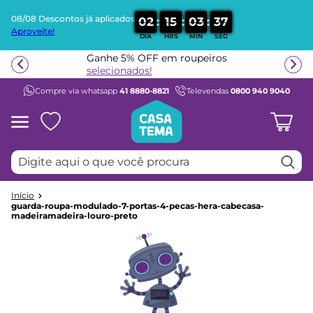
08/08 Descontos já aplicados
:
:
:
0
2
1
5
0
3
3
6
Aproveite!
DIA
HRS
MIN
SEG
Termos mais buscados
Ganhe 5% OFF em roupeiros
1
º
beliche
selecionados!
Compre via whatsapp
41 8880-8821
Televendas
0800 940 9040
2
º
guarda roupa
3
º
aria
4
º
bicama
Digite aqui o que você procura
5
º
escrivaninha
6
º
treliche
7
º
berço
guarda-roupa-modulado-7-portas-4-pecas-hera-cabecasa-
madeiramadeira-louro-preto
8
º
cama infantil
9
º
petit
10
º
cama solteiro