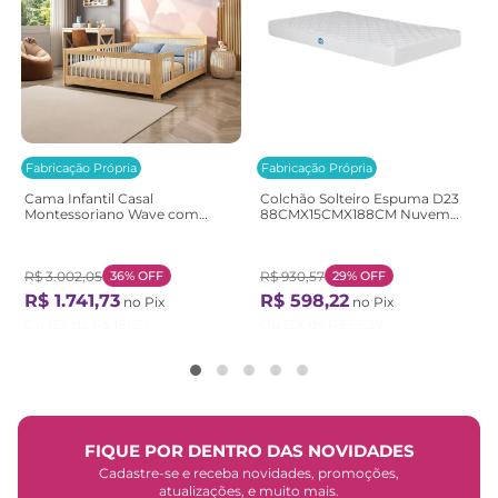
Fabricação Própria
Fabricação Própria
Cama Infantil Casal
Colchão Solteiro Espuma D23
Montessoriano Wave com
88CMX15CMX188CM Nuvem
Rattan Casatema
Casatema Branco Branco
Bege/Marrom/Branco
Natural/Branco
R$
3
.
002
,
05
36%
OFF
R$
930
,
57
29%
OFF
R$
1
.
741
,
73
R$
598
,
22
no Pix
no Pix
Ou
12
X de
R$
161
,
27
Ou
12
X de
R$
55
,
39
FIQUE POR DENTRO DAS NOVIDADES
Cadastre-se e receba novidades, promoções,
atualizações, e muito mais.