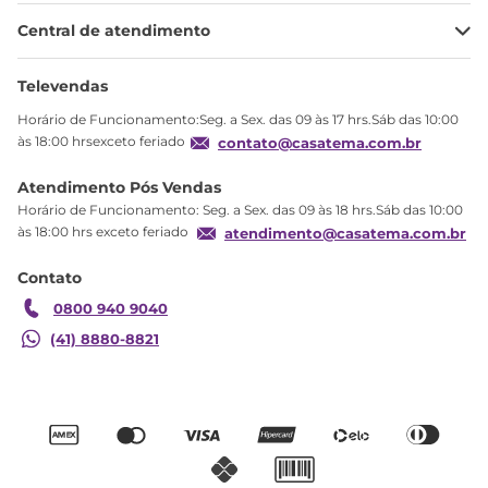
Minha Conta
Central de atendimento
Meus pedidos
Ajuda
Sobre Nós
Televendas
Política de privacidade
Horário de Funcionamento:Seg. a Sex. das 09 às 17 hrs.Sáb das 10:00
Produtos Estoque
às 18:00 hrsexceto feriado
contato@casatema.com.br
Segurança
Atendimento Pós Vendas
Troca
Horário de Funcionamento: Seg. a Sex. das 09 às 18 hrs.Sáb das 10:00
Formas de Pagamento
às 18:00 hrs exceto feriado
atendimento@casatema.com.br
Blog CASATEMA
Contato
Garantia
0800 940 9040
(41) 8880-8821