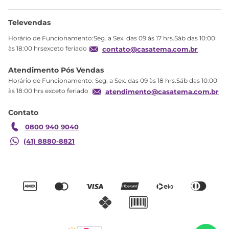
Meus pedidos
Ajuda
Sobre Nós
Televendas
Política de privacidade
Horário de Funcionamento:Seg. a Sex. das 09 às 17 hrs.Sáb das 10:00
Produtos Estoque
às 18:00 hrsexceto feriado
contato@casatema.com.br
Segurança
Atendimento Pós Vendas
Troca
Horário de Funcionamento: Seg. a Sex. das 09 às 18 hrs.Sáb das 10:00
Formas de Pagamento
às 18:00 hrs exceto feriado
atendimento@casatema.com.br
Blog CASATEMA
Contato
Garantia
0800 940 9040
(41) 8880-8821