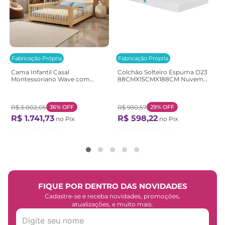
Fabricação Própria
Fabricação Própria
Cama Infantil Casal
Colchão Solteiro Espuma D23
Montessoriano Wave com
88CMX15CMX188CM Nuvem
Rattan Casatema
Casatema Branco Branco
Bege/Marrom/Branco
Natural/Branco
R$
3
.
002
,
05
36%
OFF
R$
930
,
57
29%
OFF
R$
1
.
741
,
73
R$
598
,
22
no Pix
no Pix
Ou
12
X de
R$
161
,
27
Ou
12
X de
R$
55
,
39
FIQUE POR DENTRO DAS NOVIDADES
Cadastre-se e receba novidades, promoções,
atualizações, e muito mais.