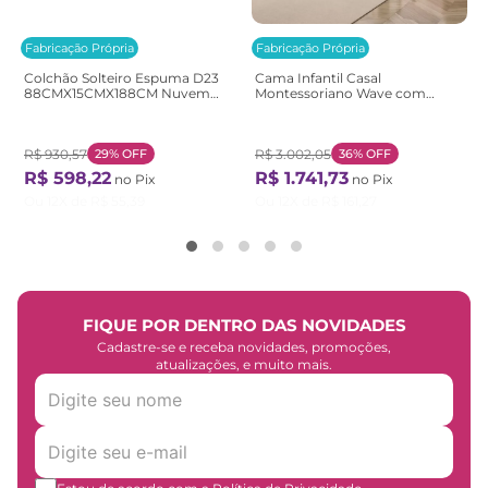
Fabricação Própria
Fabricação Própria
Colchão Solteiro Espuma D23
Cama Infantil Casal
88CMX15CMX188CM Nuvem
Montessoriano Wave com
Casatema Branco Branco
Rattan Casatema
Bege/Marrom/Branco
Natural/Branco
R$
930
,
57
29%
OFF
R$
3
.
002
,
05
36%
OFF
R$
598
,
22
R$
1
.
741
,
73
no Pix
no Pix
Ou
12
X de
R$
55
,
39
Ou
12
X de
R$
161
,
27
FIQUE POR DENTRO DAS NOVIDADES
Cadastre-se e receba novidades, promoções,
atualizações, e muito mais.