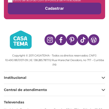
Estou de acordo com a Política de Privacidade
Cadastrar
Copyright © 2011 CASATEMA - Todos os direitos reservados. CNPJ:
10.490.181/0137-09 | IE: 138.285.787.112 Rua Marechal Deodoro, no 717 – Curitiba
PR
Institucional
Minha Conta
Central de atendimento
Meus pedidos
Ajuda
Sobre Nós
Televendas
Política de privacidade