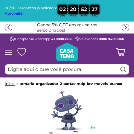
08/08 Descontos já aplicados
:
:
:
0
2
2
0
5
2
2
7
Aproveite!
DIA
HRS
MIN
SEG
Termos mais buscados
Ganhe 5% OFF em roupeiros
1
º
beliche
selecionados!
Compre via whatsapp
41 8880-8821
Televendas
0800 940 9040
2
º
guarda roupa
3
º
aria
4
º
bicama
Digite aqui o que você procura
5
º
escrivaninha
6
º
treliche
armario-organizador-2-portas-mdp-brv-moveis-branco
7
º
petit
8
º
berço
9
º
cama infantil
10
º
cômoda