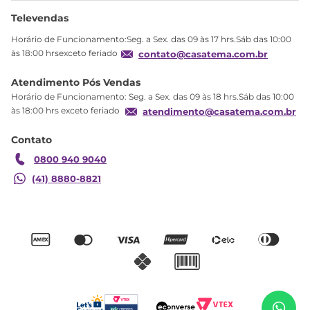
Ajuda
Sobre Nós
Televendas
Política de privacidade
Horário de Funcionamento:Seg. a Sex. das 09 às 17 hrs.Sáb das 10:00
Produtos Estoque
às 18:00 hrsexceto feriado
contato@casatema.com.br
Segurança
Atendimento Pós Vendas
Troca
Horário de Funcionamento: Seg. a Sex. das 09 às 18 hrs.Sáb das 10:00
Formas de Pagamento
às 18:00 hrs exceto feriado
atendimento@casatema.com.br
Blog CASATEMA
Contato
Garantia
0800 940 9040
(41) 8880-8821