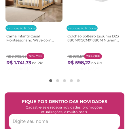
Fabricação Própria
Fabricação Própria
Cama Infantil Casal
Colchão Solteiro Espuma D23
Montessoriano Wave com
88CMX15CMX188CM Nuvem
Rattan Casatema
Casatema Branco Branco
Bege/Marrom/Branco
Natural/Branco
R$
3
.
002
,
05
36%
OFF
R$
930
,
57
29%
OFF
R$
1
.
741
,
73
R$
598
,
22
no Pix
no Pix
Ou
12
X de
R$
161
,
27
Ou
12
X de
R$
55
,
39
FIQUE POR DENTRO DAS NOVIDADES
Cadastre-se e receba novidades, promoções,
atualizações, e muito mais.