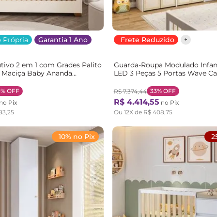
 Própria
Garantia 1 Ano
Frete Reduzido
tivo 2 em 1 com Grades Palito
Guarda-Roupa Modulado Infan
 Maciça Baby Ananda
LED 3 Peças 5 Portas Wave C
eg OffWhite/Mel
Branco/Marrom Branco/Natur
3%
OFF
33%
OFF
R$
7
.
374
,
44
R$
4
.
414
,
55
no Pix
no Pix
83
,
25
Ou
12
X de
R$
408
,
75
10% no Pix
2