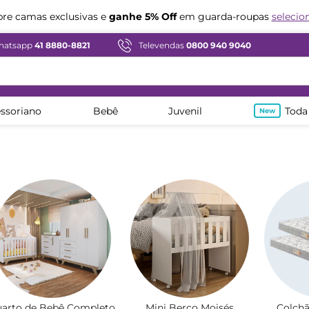
Compre em ate
12x sem juros
hatsapp
41 8880-8821
Televendas
0800 940 9040
ssoriano
Bebê
Juvenil
Toda
arto de Bebê Completo
Mini Berço Moisés
Colchã