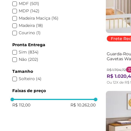
MDF
(
501
)
Henn
(
30
)
MDP
(
142
)
Phoenix baby
(
27
)
Madeira Maciça
(
16
)
Carolina Baby
(
25
)
Madeira
(
18
)
Móveis Reller
(
21
)
Courino
(
1
)
Móveis Peroba
(
20
)
Frete Re
MDP/MDF
(
8
)
Serpil Baby
(
16
)
Pronta Entrega
J&A Móveis
(
14
)
Sim
(
834
)
Guarda-Rou
Somniare
(
12
)
Gavetas Wa
Não
(
202
)
Completa móveis
(
12
)
3
R$
1
.
704
,
72
Tamanho
Ecoflex
(
10
)
R$
1
.
020
,
4
Solteiro
(
4
)
Bramov Móveis
(
8
)
Ou
12
X de
R$
DJD Móveis
(
5
)
Faixas de preço
Divicar Móveis
(
5
)
Daf
(
5
)
R$ 112,00
R$ 10.262,00
Navega Móveis
(
3
)
Ditália Móveis
(
3
)
Carolina Baby Essence
(
3
)
Serpil
(
2
)