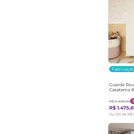
Fabricação
Guarda Rou
Casatema B
OffWhite/M
R$
2
.
438
,
94
R$
1
.
475
,
6
Ou
12
X de
R$