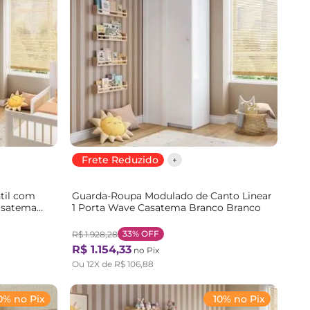
Frete Reduzido
til com
Guarda-Roupa Modulado de Canto Linear
asatema
1 Porta Wave Casatema Branco Branco
al
33%
OFF
R$
1
.
928
,
28
R$
1
.
154
,
33
no Pix
Ou
12
X de
R$
106
,
88
0% no Pix
10% no Pix