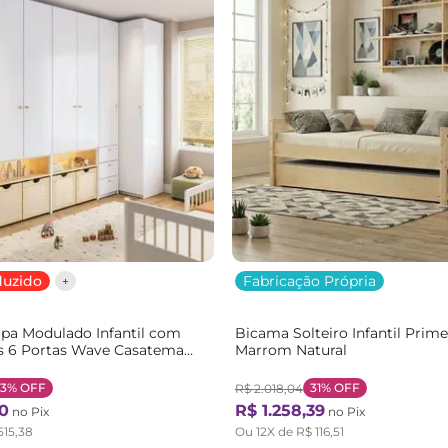
duzido
Fabricação Própria
pa Modulado Infantil com
Bicama Solteiro Infantil Pri
s 6 Portas Wave Casatema
Marrom Natural
rom Branco/Natural
33%
OFF
31%
OFF
R$
2
.
018
,
04
10
R$
1
.
258
,
39
no Pix
no Pix
515
,
38
Ou
12
X de
R$
116
,
51