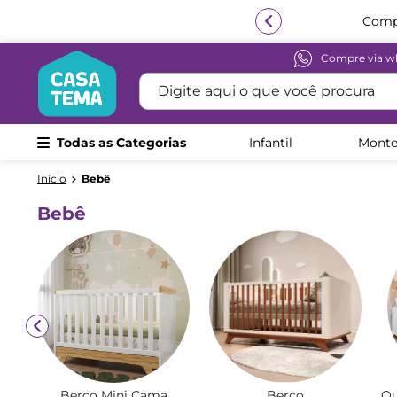
Compre via w
Termos mais buscados
Digite aqui o que você procura
1
º
beliche
2
º
guarda roupa
Todas as Categorias
Infantil
Monte
3
º
aria
4
º
bicama
Bebê
5
º
escrivaninha
Bebê
6
º
treliche
7
º
petit
8
º
berço
9
º
cama infantil
10
º
cômoda
Berço Mini Cama
Berço
Qu