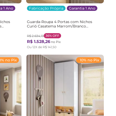
a 1 Ano
Fabricação Própria
Garantia 1 Ano
ichos
Guarda-Roupa 4 Portas com Nichos
e
Curió Casatema Marrom/Branco
Branco/Natural
36%
OFF
R$
2
.
634
,
13
R$
1
.
528
,
26
no Pix
Ou
12
X de
R$
141
,
50
0% no Pix
10% no Pix