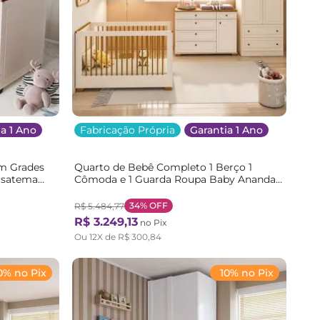
a 1 Ano
Fabricação Própria
Garantia 1 Ano
m Grades
Quarto de Bebê Completo 1 Berço 1
asatema
Cômoda e 1 Guarda Roupa Baby Ananda
Casatema Branco/Offwhite/Mel
OffWhite/Mel
34%
OFF
R$
5
.
484
,
77
R$
3
.
249
,
13
no Pix
Ou
12
X de
R$
300
,
84
0% no Pix
10% no Pix