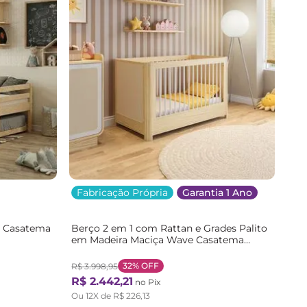
Fabricação Própria
Garantia 1 Ano
me Casatema
Berço 2 em 1 com Rattan e Grades Palito
em Madeira Maciça Wave Casatema
Marrom/Branco Natural/Branco
32%
OFF
R$
3
.
998
,
95
R$
2
.
442
,
21
no Pix
Ou
12
X de
R$
226
,
13