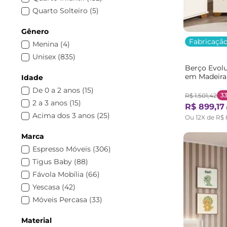
Fendi
(
2
)
Berço Multifuncional
(
2
)
Quarto Solteiro
(
5
)
Fresno
(
2
)
com Grade
(
7
)
Mel
(
17
)
Gênero
com Mosquiteiro
(
4
)
Natural
(
17
)
Fabricação
Menina
(
4
)
Estofada
(
6
)
Nogal
(
2
)
Unisex
(
835
)
Poltrona de Amamentação
(
6
)
Nogueira
(
1
)
Berço Evolu
em Madeira
Idade
Preto
(
5
)
Casatema B
De 0 a 2 anos
(
15
)
Rosa
(
23
)
3
R$
1
.
501
,
42
2 a 3 anos
(
15
)
Rústico
(
23
)
R$
899
,
17
Acima dos 3 anos
(
25
)
Verde
(
23
)
Ou
12
X de
R$
Branco Fosco
(
10
)
Marca
Branco Brilho
(
205
)
Espresso Móveis
(
306
)
Fumê
(
1
)
Tigus Baby
(
88
)
Fávola Mobília
(
66
)
Yescasa
(
42
)
Móveis Percasa
(
33
)
Casatema
(
33
)
Material
Qmovi
(
30
)