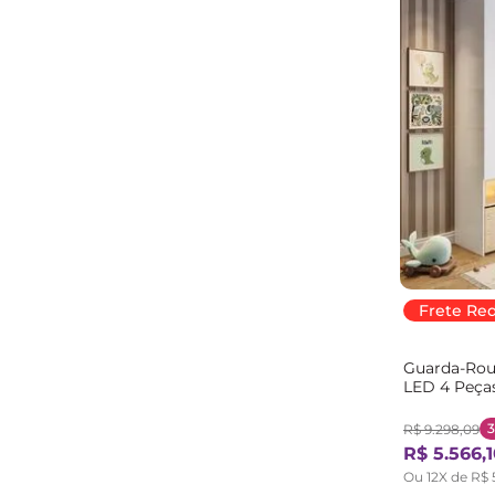
Frete Re
Guarda-Rou
LED 4 Peça
Branco/Mar
R$
9
.
298
,
09
R$
5
.
566
,
Ou
12
X de
R$