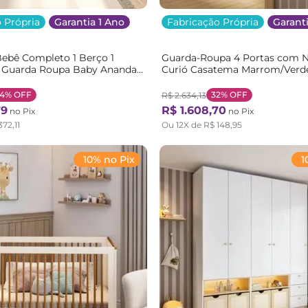
 Própria
Garantia 1 Ano
Fabricação Própria
Garanti
ebê Completo 1 Berço 1
Guarda-Roupa 4 Portas com N
 Guarda Roupa Baby Ananda
Curió Casatema Marrom/Verd
ranco/Offwhite/Mel
Verde/Natural
el
34%
OFF
32%
OFF
R$
2
.
634
,
13
79
R$
1
.
608
,
70
no Pix
no Pix
372
,
11
Ou
12
X de
R$
148
,
95
10% no Pix
1