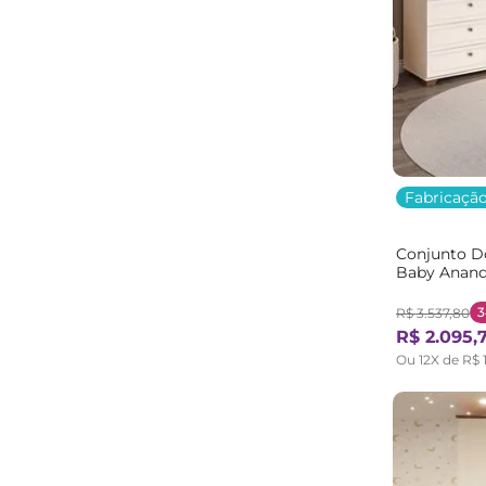
Plasmóbile
(
2
)
Móveis Estrela
(
2
)
Miio Móveis
(
2
)
Evidência Móveis
(
2
)
Art in Móveis in
(
2
)
Quiditá
(
1
)
Puppi
(
1
)
Fabricação
Multimóveis
(
1
)
Kappesberg
(
1
)
Conjunto D
Foscarini
(
1
)
Baby Anan
Bege/Offwh
Batrol Móveis
(
1
)
R$
3
.
537
,
80
R$
2
.
095
,
Ou
12
X de
R$