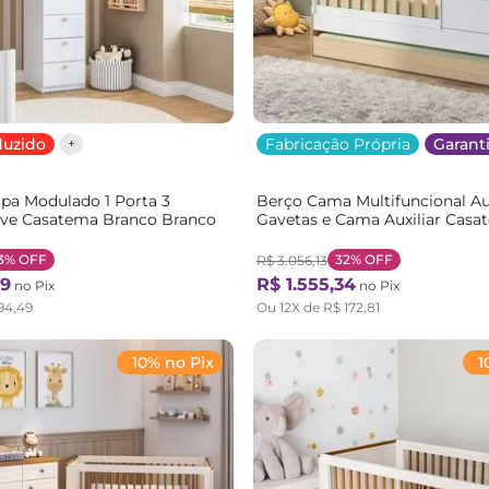
duzido
Fabricação Própria
Garanti
pa Modulado 1 Porta 3
Berço Cama Multifuncional Au
ve Casatema Branco Branco
Gavetas e Cama Auxiliar Casa
Branco/Carval Carvalho Mel/B
3%
OFF
32%
OFF
R$
3
.
056
,
13
9
R$
1
.
555
,
34
no Pix
no Pix
94
,
49
Ou
12
X de
R$
172
,
81
10% no Pix
1