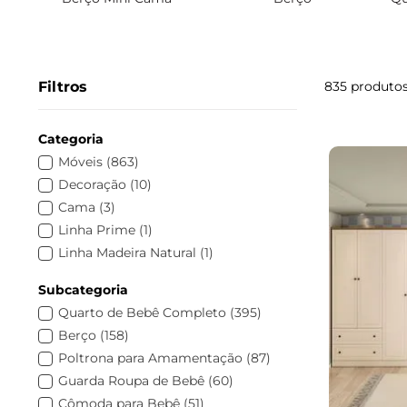
Filtros
835
produto
Categoria
Móveis
(
863
)
Decoração
(
10
)
Cama
(
3
)
Linha Prime
(
1
)
Linha Madeira Natural
(
1
)
Infantis
(
1
)
Subcategoria
Bebê
(
1
)
Quarto de Bebê Completo
(
395
)
Berço
(
158
)
Poltrona para Amamentação
(
87
)
Guarda Roupa de Bebê
(
60
)
Cômoda para Bebê
(
51
)