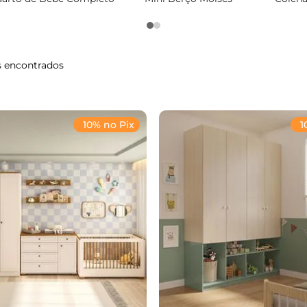
s
10% no Pix
1