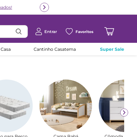
Entrar
Favoritos
 Casa
Cantinho Casatema
Super Sale
o para Berço
Cama Babá
Cômoda para 