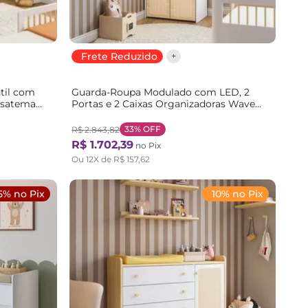
Frete Reduzido
til com
Guarda-Roupa Modulado com LED, 2
asatema
Portas e 2 Caixas Organizadoras Wave
al
Casatema Branco/Marrom
Branco/Natural
33%
OFF
R$
2
.
843
,
82
R$
1
.
702
,
39
no Pix
Ou
12
X de
R$
157
,
62
5% no Pix
10% no Pix