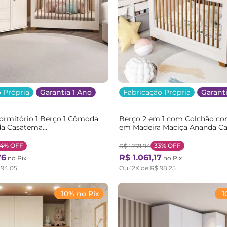
 Própria
Garantia 1 Ano
Fabricação Própria
Garanti
ormitório 1 Berço 1 Cômoda
Berço 2 em 1 com Colchão co
da Casatema
em Madeira Maciça Ananda C
ite/Mel OffWhite/Mel
Bege/Off Whit Off White/Mel
34%
OFF
33%
OFF
R$
1
.
771
,
94
76
R$
1
.
061
,
17
no Pix
no Pix
194
,
05
Ou
12
X de
R$
98
,
25
10% no Pix
1