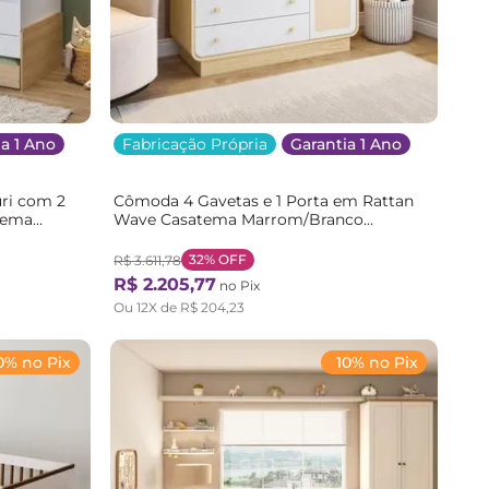
a 1 Ano
Fabricação Própria
Garantia 1 Ano
ri com 2
Cômoda 4 Gavetas e 1 Porta em Rattan
tema
Wave Casatema Marrom/Branco
ranco
Natural/Branco
32%
OFF
R$
3
.
611
,
78
R$
2
.
205
,
77
no Pix
Ou
12
X de
R$
204
,
23
0% no Pix
10% no Pix