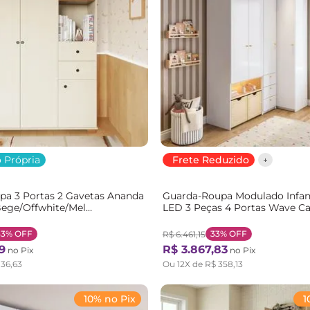
 Própria
Frete Reduzido
pa 3 Portas 2 Gavetas Ananda
Guarda-Roupa Modulado Infan
ege/Offwhite/Mel
LED 3 Peças 4 Portas Wave C
el
Branco/Marrom Branco/Natur
33%
OFF
33%
OFF
R$
6
.
461
,
15
9
R$
3
.
867
,
83
no Pix
no Pix
136
,
63
Ou
12
X de
R$
358
,
13
10% no Pix
1