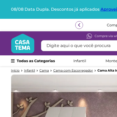
08/08 Data Dupla. Descontos já aplicados
Aprovei
Termos mais buscados
1
º
beliche
2
º
guarda roupa
Compre via w
Digite aqui o que você procura
3
º
aria
4
º
bicama
Todas as Categorias
Infantil
Monte
5
º
escrivaninha
6
º
treliche
Infantil
Cama
Cama com Escorregador
Cama Alta I
7
º
petit
8
º
berço
9
º
cama infantil
10
º
cômoda