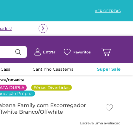
VER OFERTAS
Entrar
Favoritos
 Casa
Cantinho Casatema
Super Sale
anco/Offwhite
ATA DUPLA
Férias Divertidas
ricação Própria
Cabana Family com Escorregador
fwhite Branco/Offwhite