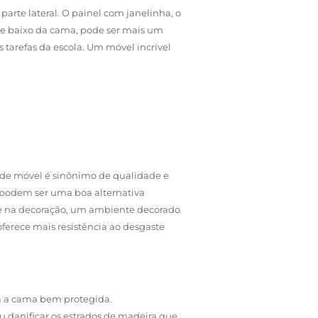
parte lateral. O painel com janelinha, o
 de baixo da cama, pode ser mais um
tarefas da escola. Um móvel incrível
o de móvel é sinônimo de qualidade e
 podem ser uma boa alternativa
ade na decoração, um ambiente decorado
erece mais resistência ao desgaste
oda a cama bem protegida.
u danificar os estrados de madeira que