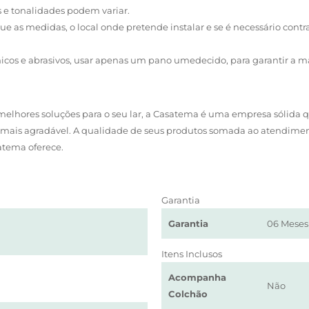
s e tonalidades podem variar.
ue as medidas, o local onde pretende instalar e se é necessário contra
micos e abrasivos, usar apenas um pano umedecido, para garantir a m
lhores soluções para o seu lar, a Casatema é uma empresa sólida q
da mais agradável. A qualidade de seus produtos somada ao atendime
atema oferece.
Garantia
Garantia
06 Meses
Itens Inclusos
Acompanha
Não
Colchão