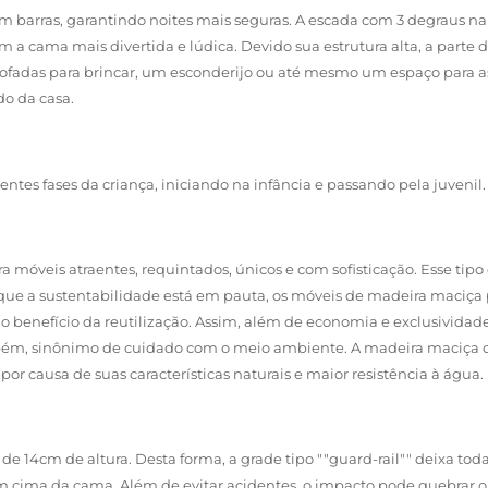
om barras, garantindo noites mais seguras. A escada com 3 degraus na 
m a cama mais divertida e lúdica. Devido sua estrutura alta, a parte
ofadas para brincar, um esconderijo ou até mesmo um espaço para as 
do da casa.
tes fases da criança, iniciando na infância e passando pela juvenil.
móveis atraentes, requintados, únicos e com sofisticação. Esse tip
ue a sustentabilidade está em pauta, os móveis de madeira maciça
o benefício da reutilização. Assim, além de economia e exclusivid
m, sinônimo de cuidado com o meio ambiente. A madeira maciça of
or causa de suas características naturais e maior resistência à água.
 de 14cm de altura. Desta forma, a grade tipo ""guard-rail"" deixa t
em cima da cama. Além de evitar acidentes, o impacto pode quebrar o