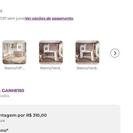
x
7
,
97
sem juros
Ver opções de pagamento
Branco/Off ...
Branco/Verd...
Branco/Verd...
m GANHE150
onados
ontagem
por
R$
310
,
00
ura
ano
*