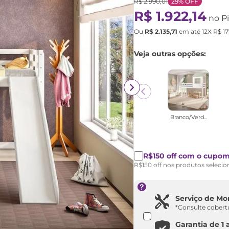
R$
2
.
990
,
01
29%
OFF
R$
1
.
922
,
14
no Pi
Ou
R$
2
.
135
,
71
em até
12
X
R$
17
Veja outras opções:
Branco/Verd...
R$150 off com o cupo
R$150 off nos produtos seleci
Serviço de M
*Consulte cobert
Garantia de
1 