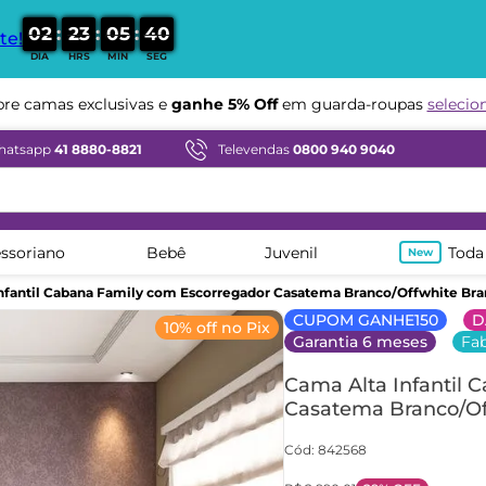
:
:
:
0
2
2
3
0
5
3
9
te!
DIA
HRS
MIN
SEG
Compre em ate
12x sem juros
hatsapp
41 8880-8821
Televendas
0800 940 9040
ssoriano
Bebê
Juvenil
Toda
nfantil Cabana Family com Escorregador Casatema Branco/Offwhite Br
CUPOM GANHE150
D
10% off no Pix
Garantia 6 meses
Fab
Cama Alta Infantil 
Casatema Branco/Of
Cód
:
842568