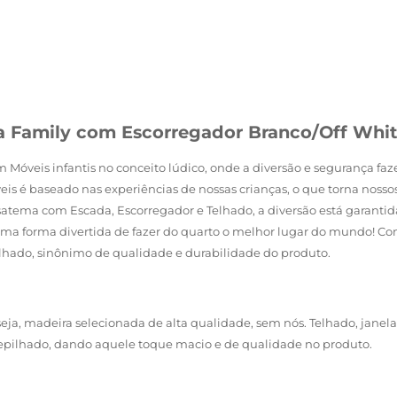
na Family com Escorregador Branco/Off Whi
 Móveis infantis no conceito lúdico, onde a diversão e segurança fa
eis é baseado nas experiências de nossas crianças, o que torna noss
ema com Escada, Escorregador e Telhado, a diversão está garantida 
 Uma forma divertida de fazer do quarto o melhor lugar do mundo! C
lhado, sinônimo de qualidade e durabilidade do produto.
eja, madeira selecionada de alta qualidade, sem nós. Telhado, janela
ilhado, dando aquele toque macio e de qualidade no produto.