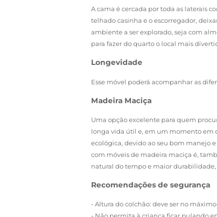
A cama é cercada por toda as laterais c
telhado casinha e o escorregador, deixa
ambiente a ser explorado, seja com alm
para fazer do quarto o local mais diverti
Longevidade
Esse móvel poderá acompanhar as diferen
Madeira Maciça
Uma opção excelente para quem procura 
longa vida útil e, em um momento em q
ecológica, devido ao seu bom manejo e 
com móveis de madeira maciça é, també
natural do tempo e maior durabilidade, p
Recomendações de segurança
- Altura do colchão: deve ser no máximo
- Não permita à criança ficar pulando 