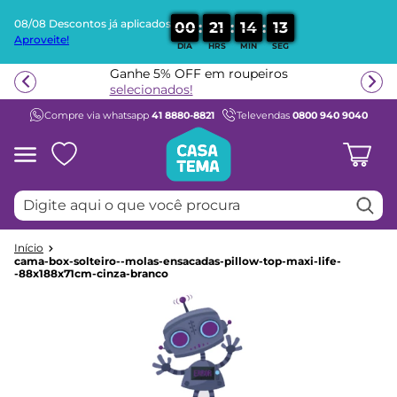
08/08 Descontos já aplicados
:
:
:
0
0
2
1
1
4
1
3
Aproveite!
DIA
HRS
MIN
SEG
Termos mais buscados
Ganhe 5% OFF em roupeiros
1
º
beliche
selecionados!
Compre via whatsapp
41 8880-8821
Televendas
0800 940 9040
2
º
guarda roupa
3
º
bicama
4
º
aria
Digite aqui o que você procura
5
º
escrivaninha
6
º
petit
7
º
cama infantil
cama-box-solteiro--molas-ensacadas-pillow-top-maxi-life-
-88x188x71cm-cinza-branco
8
º
treliche
9
º
berço
10
º
cama solteiro