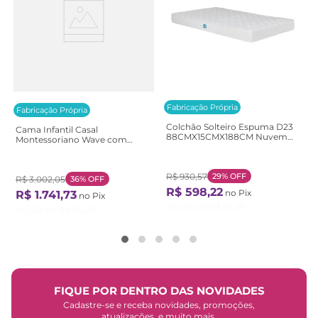
Fabricação Própria
Fabricação Própria
Colchão Solteiro Espuma D23
Cama Infantil Casal
88CMX15CMX188CM Nuvem
Montessoriano Wave com
Casatema Branco Branco
Rattan Casatema
Bege/Marrom/Branco
Natural/Branco
R$
930
,
57
29%
OFF
R$
3
.
002
,
05
36%
OFF
R$
598
,
22
no Pix
R$
1
.
741
,
73
no Pix
Ou
12
X de
R$
55
,
39
Ou
12
X de
R$
161
,
27
FIQUE POR DENTRO DAS NOVIDADES
Cadastre-se e receba novidades, promoções,
atualizações, e muito mais.