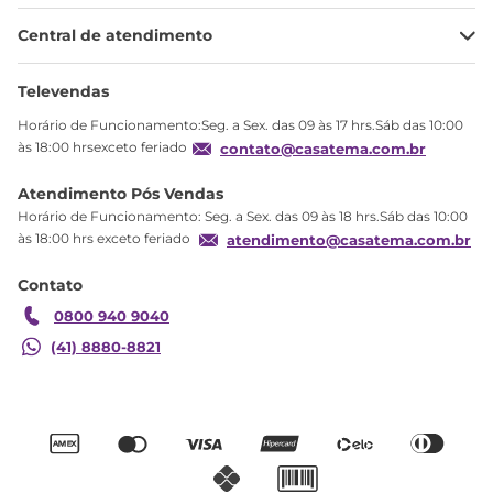
Minha Conta
Central de atendimento
Meus pedidos
Ajuda
Sobre Nós
Televendas
Política de privacidade
Horário de Funcionamento:Seg. a Sex. das 09 às 17 hrs.Sáb das 10:00
Produtos Estoque
às 18:00 hrsexceto feriado
contato@casatema.com.br
Segurança
Atendimento Pós Vendas
Troca
Horário de Funcionamento: Seg. a Sex. das 09 às 18 hrs.Sáb das 10:00
Formas de Pagamento
às 18:00 hrs exceto feriado
atendimento@casatema.com.br
Blog CASATEMA
Contato
Garantia
0800 940 9040
(41) 8880-8821