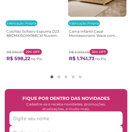
Fabricação Própria
Fabricação Própria
Colchão Solteiro Espuma D23
Cama Infantil Casal
88CMX15CMX188CM Nuvem
Montessoriano Wave com
Casatema Branco Branco
Rattan Casatema
Bege/Marrom/Branco
Natural/Branco
R$
930
,
57
29%
OFF
R$
3
.
002
,
05
36%
OFF
R$
598
,
22
R$
1
.
741
,
73
no Pix
no Pix
Ou
12
X de
R$
55
,
39
Ou
12
X de
R$
161
,
27
FIQUE POR DENTRO DAS NOVIDADES
Cadastre-se e receba novidades, promoções,
atualizações, e muito mais.