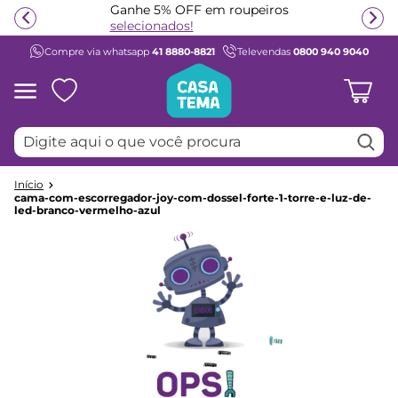
Ganhe 5% OFF em roupeiros
selecionados!
Compre via whatsapp
41 8880-8821
Televendas
0800 940 9040
Termos mais buscados
1
º
beliche
2
º
guarda roupa
Digite aqui o que você procura
3
º
bicama
4
º
aria
cama-com-escorregador-joy-com-dossel-forte-1-torre-e-luz-de-
5
º
escrivaninha
led-branco-vermelho-azul
6
º
treliche
7
º
cama infantil
8
º
petit
9
º
cômoda
10
º
berço