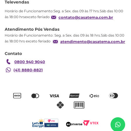
Televendas
Política de privacidade
Horário de Funcionamento:Seg. a Sex. das 09 às 17 hrs.Sáb das 10:00
Produtos Estoque
às 18:00 hrsexceto feriado
contato@casatema.com.br
Segurança
Atendimento Pós Vendas
Troca
Horário de Funcionamento: Seg. a Sex. das 09 às 18 hrs.Sáb das 10:00
Formas de Pagamento
às 18:00 hrs exceto feriado
atendimento@casatema.com.br
Blog CASATEMA
Contato
Garantia
0800 940 9040
(41) 8880-8821