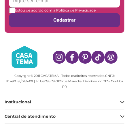
Estou de acordo com a Política de Privacidade
Cadastrar
Copyright © 2011 CASATEMA - Todos os direitos reservados. CNPJ:
10.490.181/0137-09 | IE: 138.285.787.112 Rua Marechal Deodoro, no 717 – Curitiba
PR
Institucional
Minha Conta
Central de atendimento
Meus pedidos
Ajuda
Sobre Nós