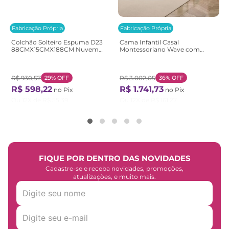
Fabricação Própria
Fabricação Própria
Colchão Solteiro Espuma D23
Cama Infantil Casal
88CMX15CMX188CM Nuvem
Montessoriano Wave com
Casatema Branco Branco
Rattan Casatema
Bege/Marrom/Branco
Natural/Branco
R$
930
,
57
29%
OFF
R$
3
.
002
,
05
36%
OFF
R$
598
,
22
R$
1
.
741
,
73
no Pix
no Pix
Ou
12
X de
R$
55
,
39
Ou
12
X de
R$
161
,
27
FIQUE POR DENTRO DAS NOVIDADES
Cadastre-se e receba novidades, promoções,
atualizações, e muito mais.