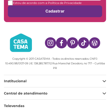
Estou de acordo com a Política de Privacidade
Cadastrar
Copyright © 2011 CASATEMA - Todos os direitos reservados. CNPJ:
10.490.181/0137-09 | IE: 138.285.787.112 Rua Marechal Deodoro, no 717 – Curitiba
PR
Institucional
Minha Conta
Central de atendimento
Meus pedidos
Ajuda
Sobre Nós
Televendas
Política de privacidade