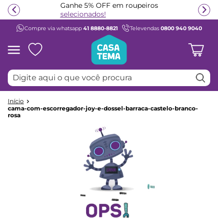
Ganhe 5% OFF em roupeiros
selecionados!
Compre via whatsapp
41 8880-8821
Televendas
0800 940 9040
Termos mais buscados
1
º
beliche
2
º
guarda roupa
Digite aqui o que você procura
3
º
bicama
4
º
aria
cama-com-escorregador-joy-e-dossel-barraca-castelo-branco-
5
º
escrivaninha
rosa
6
º
treliche
7
º
cama infantil
8
º
petit
9
º
cômoda
10
º
berço