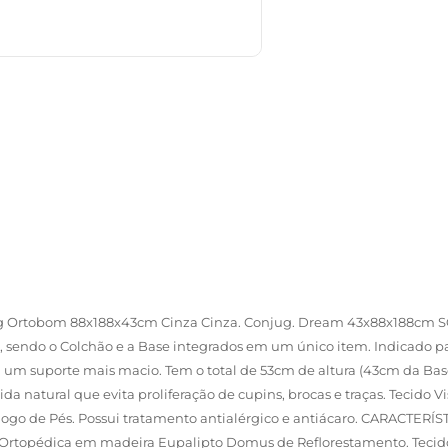
ng Ortobom 88x188x43cm Cinza Cinza. Conjug. Dream 43x88x188c
 sendo o Colchão e a Base integrados em um único item. Indicado pa
a um suporte mais macio. Tem o total de 53cm de altura (43cm da Bas
 natural que evita proliferação de cupins, brocas e traças. Tecido 
go de Pés. Possui tratamento antialérgico e antiácaro. CARACTERÍS
 Ortopédica em madeira Eupalipto Domus de Reflorestamento. Tecid