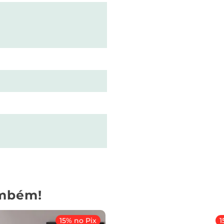
mbém!
15% no Pix
1