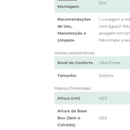
Sim
Montagem
Recomendações
1. Lavagem a mã
de Uso,
com água;2. Não 
Manutenção e
secagem em tamb
Limpeza
Não limpar a sec
Outras características
Nível de Conforto
Ultra Firme
Tamanho
Solteiro
Pesos e Dimensões
Altura (cm)
43.0
Altura da Base
Box (Sem o
43.0
Colchão)