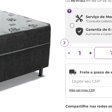
Ou
R$
917
,
62
em até
12
X
R$
76
,
Serviço de M
*Consulte cobert
Garantia de
6
Aumente a Garan
Não sei meu CEP