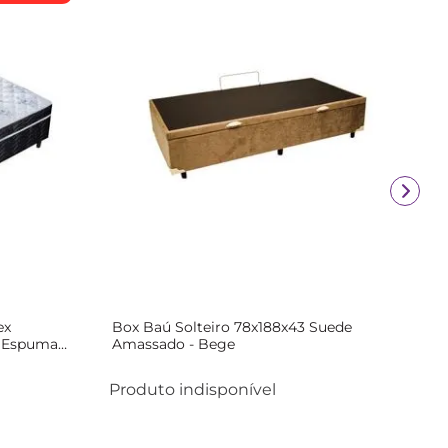
ex
Box Baú Solteiro 78x188x43 Suede
 Espuma
Amassado - Bege
nco/Preto
Produto indisponível