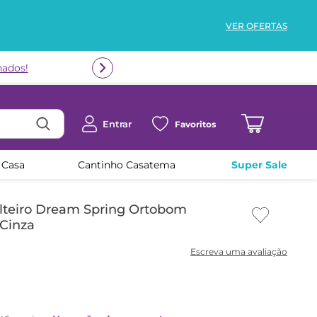
VER OFERTAS
Entrar
Favoritos
 Casa
Cantinho Casatema
Super Sale
teiro Dream Spring Ortobom
Cinza