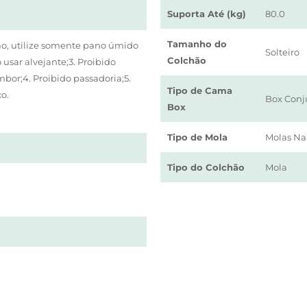
Suporta Até (kg)
80.0
Tamanho do
o, utilize somente pano úmido
Solteiro
Colchão
usar alvejante;3. Proibido
or;4. Proibido passadoria;5.
Tipo de Cama
o.
Box Con
Box
Tipo de Mola
Molas Na
Tipo do Colchão
Mola