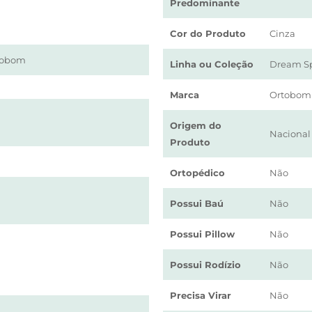
Predominante
Cor do Produto
Cinza
tobom
Linha ou Coleção
Dream S
Marca
Ortobom
Origem do
Nacional
Produto
Ortopédico
Não
Possui Baú
Não
Possui Pillow
Não
Possui Rodízio
Não
Precisa Virar
Não