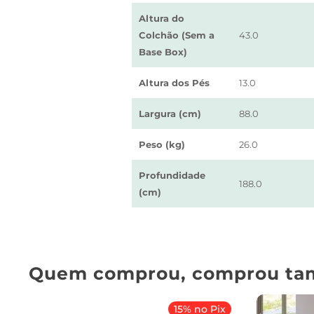
Altura do
Colchão (Sem a
43.0
Base Box)
Altura dos Pés
13.0
Largura (cm)
88.0
Peso (kg)
26.0
Profundidade
188.0
(cm)
Quem comprou, comprou ta
15% no Pix