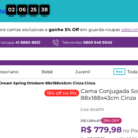
:
:
:
0
2
0
6
2
5
3
7
te!
DIA
HRS
MIN
SEG
Compre em ate
12x sem juros
hatsapp
41 8880-8821
Televendas
0800 940 9040
ssoriano
Bebê
Juvenil
Toda
 Dream Spring Ortobom 88x188x43cm Cinza Cinza
Cama Conjugada Sol
15% off no Pix
88x188x43cm Cinza 
Cód
:
824670
R$
1
.
284
,
67
29%
OFF
R$
779
,
98
no Pix