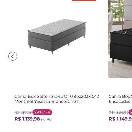
Cama Box Solteiro D45 Of 0,96x203x0,42
Cama Box 
Montreal Yescasa Branco/Cinza
Ensacadas
Cinza/Branco
Preto Pret
29%
OFF
R$
1
.
877
,
61
R$
1
.
894
,
09
R$
1
.
139
,
98
R$
1
.
149
,
9
no Pix
Ou
12
X de
R$
111
,
76
Ou
12
X de
R$