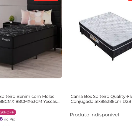
Solteiro Benim com Molas
Cama Box Solteiro Quality-Fl
 88CMX188CMX63CM Yescasa
Conjugado 51x88x188cm D28
o
Semi Ortopédico Branco Bra
29%
OFF
Produto indisponível
8
no Pix
112
,
74