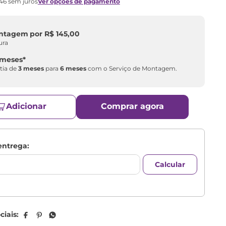
46
sem juros
Ver opções de pagamento
ontagem
por
R$
145
,
00
ura
 meses
*
tia de
3 meses
para
6 meses
com o Serviço de Montagem.
Adicionar
Comprar agora