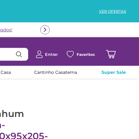
VER OFERTAS
nados!
Entrar
Favoritos
 Casa
Cantinho Casatema
Super Sale
enhum
-
0x95x205-