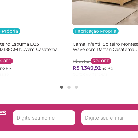
 Própria
Fabricação Própria
lteiro Espuma D23
Cama Infantil Solteiro Montes
X188CM Nuvem Casatema
Wave com Rattan Casatema
nco
Bege/Marrom/Branco Natural
%
OFF
36%
OFF
R$
2
.
311
,
21
R$
1
.
340
,
92
no Pix
no Pix
55
,
39
Ou
12
X de
R$
124
,
15
ES