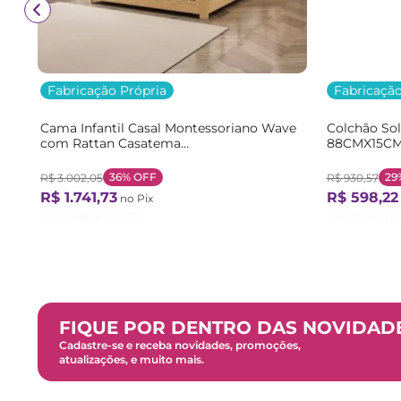
Fabricação Própria
Fabricação
Cama Infantil Casal Montessoriano Wave
Colchão So
com Rattan Casatema
88CMX15CM
Bege/Marrom/Branco Natural/Branco
Branco Bra
36%
OFF
29
R$
3
.
002
,
05
R$
930
,
57
R$
1
.
741
,
73
R$
598
,
22
no Pix
Ou
12
X de
R$
161
,
27
Ou
12
X de
R$
FIQUE POR DENTRO DAS NOVIDAD
Cadastre-se e receba novidades, promoções,
atualizações, e muito mais.