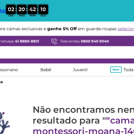
:
:
:
0
2
2
0
4
2
0
9
te!
DIA
HRS
MIN
SEG
e camas exclusivas e
ganhe 5% Off
em guarda-roupas
selecio
hatsapp
41 8880-8821
Televendas
0800 940 9040
ssoriano
Bebê
Juvenil
Toda
oa
Não encontramos n
resultado para "
cama
montessori-moana-14