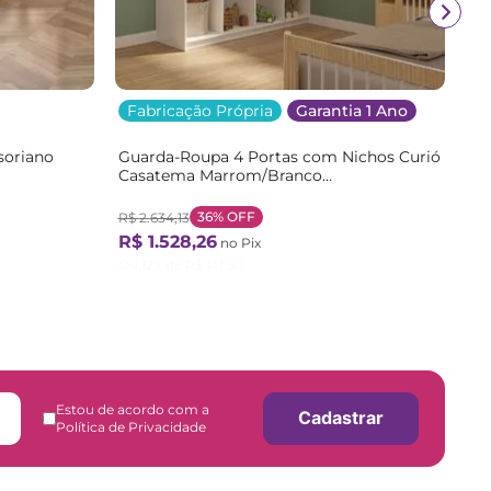
Fabricação Própria
Garantia 1 Ano
soriano
Guarda-Roupa 4 Portas com Nichos Curió
Casatema Marrom/Branco
/Branco
Branco/Natural
36%
OFF
R$
2
.
634
,
13
R$
1
.
528
,
26
no Pix
Ou
12
X de
R$
141
,
50
Estou de acordo com a
Cadastrar
Política de Privacidade