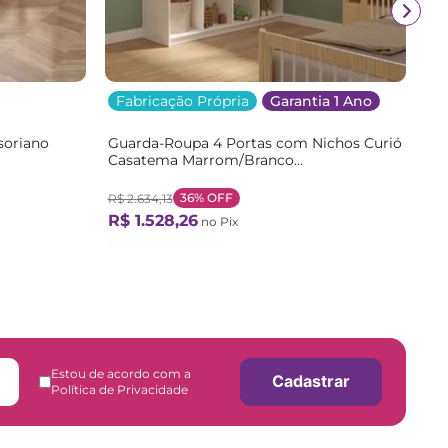
Fabricação Própria
Garantia 1 Ano
soriano
Guarda-Roupa 4 Portas com Nichos Curió
Casatema Marrom/Branco
/Branco
Branco/Natural
36%
OFF
R$
2
.
634
,
13
R$
1
.
528
,
26
no Pix
Ou
12
X de
R$
141
,
50
Estou de acordo com a
Cadastrar
Política de Privacidade