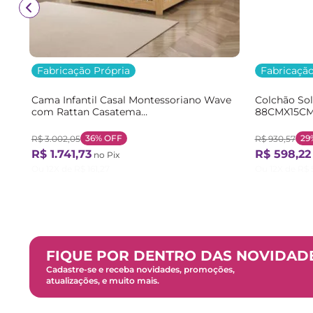
Fabricação Própria
Fabricação
Cama Infantil Casal Montessoriano Wave
Colchão So
com Rattan Casatema
88CMX15CM
Bege/Marrom/Branco Natural/Branco
Branco Bra
36%
OFF
29
R$
3
.
002
,
05
R$
930
,
57
R$
1
.
741
,
73
R$
598
,
22
no Pix
Ou
12
X de
R$
161
,
27
Ou
12
X de
R$
FIQUE POR DENTRO DAS NOVIDAD
Cadastre-se e receba novidades, promoções,
atualizações, e muito mais.