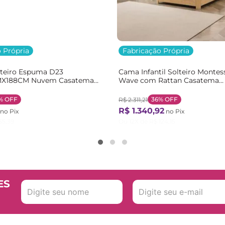
 Própria
Fabricação Própria
lteiro Espuma D23
Cama Infantil Solteiro Montes
X188CM Nuvem Casatema
Wave com Rattan Casatema
nco
Bege/Marrom/Branco Natural
%
OFF
36%
OFF
R$
2
.
311
,
21
R$
1
.
340
,
92
no Pix
no Pix
55
,
39
Ou
12
X de
R$
124
,
15
ES