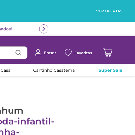
VER OFERTAS
nados!
Entrar
Favoritos
 Casa
Cantinho Casatema
Super Sale
enhum
da-infantil-
inha-