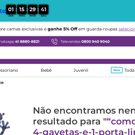
:
:
:
0
1
1
5
2
9
4
1
te!
DIA
HRS
MIN
SEG
e camas exclusivas e
ganhe 5% Off
em guarda-roupas
selecio
hatsapp
41 8880-8821
Televendas
0800 940 9040
ssoriano
Bebê
Juvenil
Toda
co
Não encontramos n
resultado para "
como
4-gavetas-e-1-porta-l