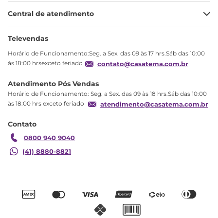
Minha Conta
Central de atendimento
Meus pedidos
Ajuda
Sobre Nós
Televendas
Política de privacidade
Horário de Funcionamento:Seg. a Sex. das 09 às 17 hrs.Sáb das 10:00
Produtos Estoque
às 18:00 hrsexceto feriado
contato@casatema.com.br
Segurança
Atendimento Pós Vendas
Troca
Horário de Funcionamento: Seg. a Sex. das 09 às 18 hrs.Sáb das 10:00
Formas de Pagamento
às 18:00 hrs exceto feriado
atendimento@casatema.com.br
Blog CASATEMA
Contato
Garantia
0800 940 9040
(41) 8880-8821