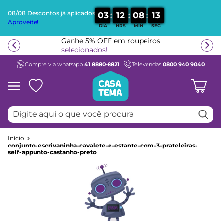
08/08 Descontos já aplicados
:
:
:
0
3
1
2
0
8
1
3
Aproveite!
DIA
HRS
MIN
SEG
Termos mais buscados
Ganhe 5% OFF em roupeiros
1
º
beliche
selecionados!
Compre via whatsapp
41 8880-8821
Televendas
0800 940 9040
2
º
guarda roupa
3
º
aria
4
º
bicama
Digite aqui o que você procura
5
º
escrivaninha
6
º
treliche
7
º
petit
conjunto-escrivaninha-cavalete-e-estante-com-3-prateleiras-
self-appunto-castanho-preto
8
º
berço
9
º
cama infantil
10
º
cômoda