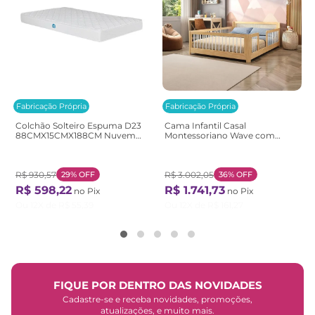
Fabricação Própria
Fabricação Própria
Colchão Solteiro Espuma D23
Cama Infantil Casal
88CMX15CMX188CM Nuvem
Montessoriano Wave com
Casatema Branco Branco
Rattan Casatema
Bege/Marrom/Branco
Natural/Branco
R$
930
,
57
29%
OFF
R$
3
.
002
,
05
36%
OFF
R$
598
,
22
R$
1
.
741
,
73
no Pix
no Pix
Ou
12
X de
R$
55
,
39
Ou
12
X de
R$
161
,
27
FIQUE POR DENTRO DAS NOVIDADES
Cadastre-se e receba novidades, promoções,
atualizações, e muito mais.