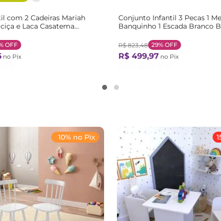
il com 2 Cadeiras Mariah
Conjunto Infantil 3 Pecas 1 Me
ciça e Laca Casatema
Banquinho 1 Escada Branco 
rmelho Branco/Vermelho
%
OFF
29%
OFF
R$
823
,
48
6
R$
499
,
97
no Pix
no Pix
72
,
12
Ou
11
X de
R$
53
,
47
10% no Pix
1