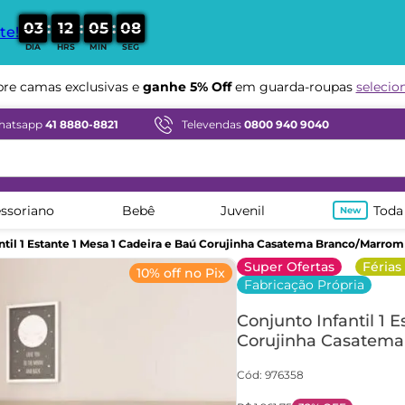
:
:
:
0
3
1
2
0
5
0
6
te!
DIA
HRS
MIN
SEG
Compre em ate
12x sem juros
hatsapp
41 8880-8821
Televendas
0800 940 9040
ssoriano
Bebê
Juvenil
Toda
ntil 1 Estante 1 Mesa 1 Cadeira e Baú Corujinha Casatema Branco/Marro
Super Ofertas
Férias
10% off no Pix
Fabricação Própria
Conjunto Infantil 1 
Corujinha Casatema
Cód
:
976358