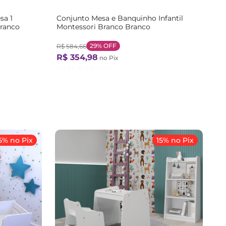
sa 1
Conjunto Mesa e Banquinho Infantil
Branco
Montessori Branco Branco
29%
OFF
R$
584
,
66
R$
354
,
98
no Pix
Ou
8
X de
R$
52
,
20
5% no Pix
15% no Pix