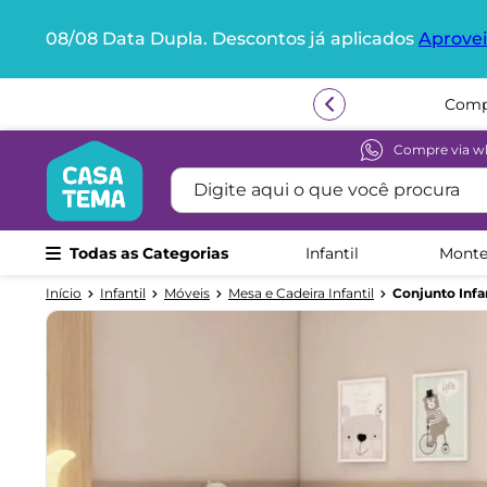
08/08 Data Dupla. Descontos já aplicados
Aprovei
Termos mais buscados
1
º
beliche
2
º
guarda roupa
Compre via w
Digite aqui o que você procura
3
º
aria
4
º
bicama
Todas as Categorias
Infantil
Monte
5
º
escrivaninha
6
º
treliche
Infantil
Móveis
Mesa e Cadeira Infantil
Conjunto Infa
7
º
petit
8
º
berço
9
º
cama infantil
10
º
cômoda