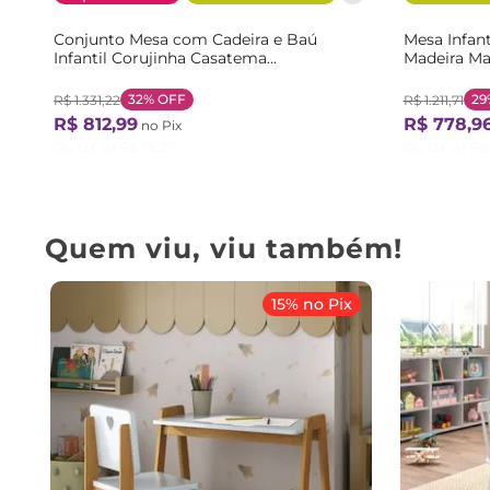
Conjunto Mesa com Cadeira e Baú
Mesa Infant
Infantil Corujinha Casatema
Madeira Ma
Branco/Natural
Branco/Ve
32%
OFF
29
R$
1
.
331
,
22
R$
1
.
211
,
71
R$
812
,
99
R$
778
,
9
no Pix
Ou
12
X de
R$
75
,
27
Ou
12
X de
R$
Quem viu, viu também!
15% no Pix