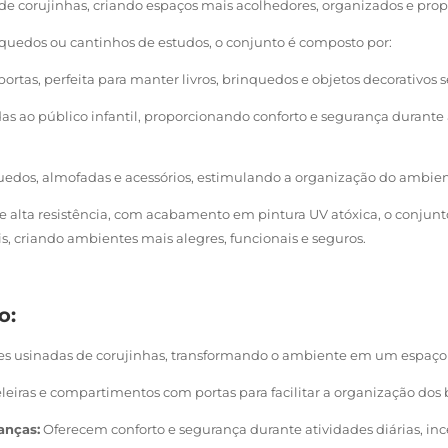
de corujinhas, criando espaços mais acolhedores, organizados e propí
rinquedos ou cantinhos de estudos, o conjunto é composto por:
portas, perfeita para manter livros, brinquedos e objetos decorativo
 ao público infantil, proporcionando conforto e segurança durante 
uedos, almofadas e acessórios, estimulando a organização do ambient
alta resistência, com acabamento em pintura UV atóxica, o conjunto
is, criando ambientes mais alegres, funcionais e seguros.
o:
ões usinadas de corujinhas, transformando o ambiente em um espaço 
leiras e compartimentos com portas para facilitar a organização dos br
anças:
Oferecem conforto e segurança durante atividades diárias, in