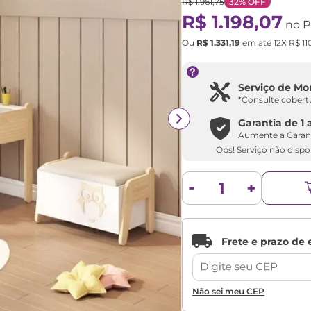
R$
1
.
961
,
75
32%
OFF
R$
1
.
198
,
07
no P
Ou
R$
1
.
331
,
19
em até
12
X
R$
11
Serviço de M
*Consulte cobert
Garantia de
1 
Aumente a Garan
Ops! Serviço não dispon
Não sei meu CEP