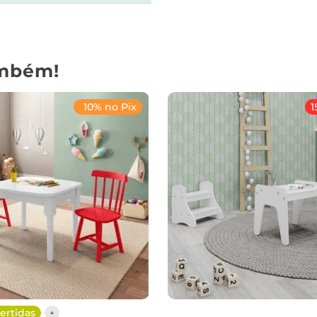
mbém!
10% no Pix
1
ertidas