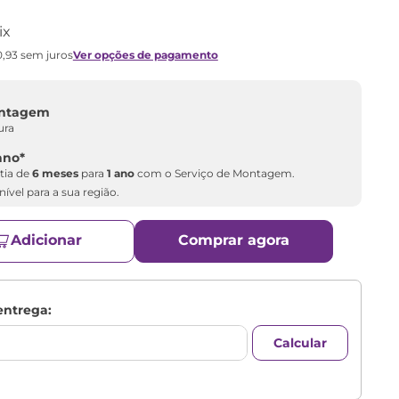
ix
0
,
93
sem juros
Ver opções de pagamento
ontagem
ura
ano
*
tia de
6 meses
para
1 ano
com o Serviço de Montagem.
ível para a sua região.
Adicionar
Comprar agora