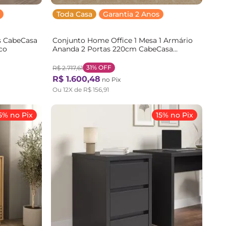
Toda Casa
Garantia 2 Anos
s CabeCasa
Conjunto Home Office 1 Mesa 1 Armário
co
Ananda 2 Portas 220cm CabeCasa
MadeiraOriginals Off White e Mel Branco
Off White/Mel
31%
OFF
R$
2
.
717
,
61
R$
1
.
600
,
48
no Pix
Ou
12
X de
R$
156
,
91
5% no Pix
15% no Pix