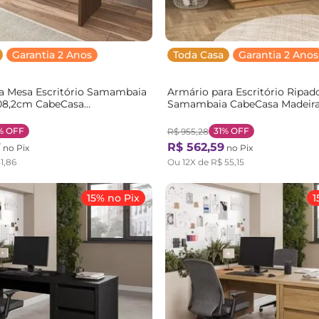
Garantia 2 Anos
Toda Casa
Garantia 2 Anos
ha Mesa Escritório Samambaia
Armário para Escritório Ripad
108,2cm CabeCasa
Samambaia CabeCasa Madeira
inals Freijó Marrom Freijó
Marrom/Carvalho Carvalho
%
OFF
31%
OFF
R$
955
,
28
7
R$
562
,
59
no Pix
no Pix
1
,
86
Ou
12
X de
R$
55
,
15
15% no Pix
1