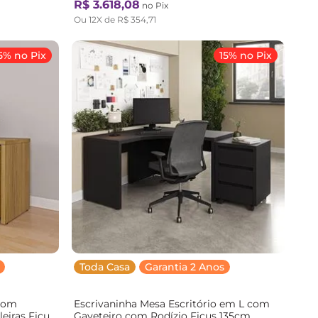
R$
3
.
618
,
08
no Pix
Ou
12
X de
R$
354
,
71
5% no Pix
15% no Pix
Toda Casa
Garantia 2 Anos
 com
Escrivaninha Mesa Escritório em L com
eiras Ficus
Gaveteiro com Rodízio Ficus 135cm