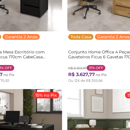
Garantia 2 Anos
Toda Casa
Garantia 2 Anos
a Mesa Escritório com
Conjunto Home Office 4 Peças
Ficus 170cm CabeCasa
Gaveteiros Ficus 6 Gavetas 1
inals Preto Preto
CabeCasa MadeiraOriginals R
Marrom Rovere
1%
OFF
31%
OFF
R$
6
.
159
,
97
7
R$
3
.
627
,
77
no Pix
no Pix
175
,
92
Ou
12
X de
R$
355
,
66
15% no Pix
1