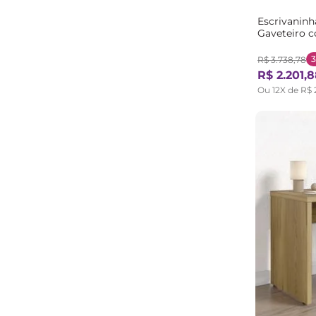
Escrivaninh
Gaveteiro c
120cm Cabe
Preto
3
R$
3
.
738
,
78
R$
2
.
201
,
8
Ou
12
X de
R$