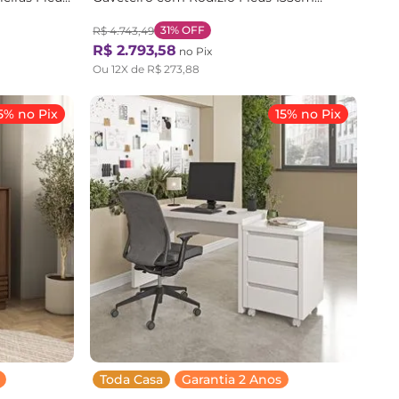
nals
CabeCasa MadeiraOriginals Pr Preto
31%
OFF
R$
4
.
743
,
49
R$
2
.
793
,
58
no Pix
Ou
12
X de
R$
273
,
88
5% no Pix
15% no Pix
Toda Casa
Garantia 2 Anos