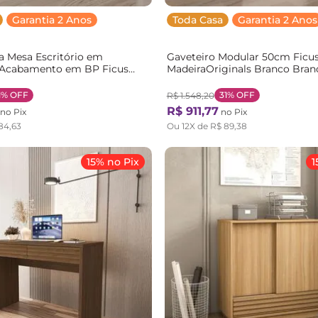
Garantia 2 Anos
Toda Casa
Garantia 2 Anos
a Mesa Escritório em
Gaveteiro Modular 50cm Ficu
Acabamento em BP Ficus
MadeiraOriginals Branco Bran
Casa MadeiraOriginals
vere
1%
OFF
31%
OFF
R$
1
.
548
,
20
R$
911
,
77
no Pix
no Pix
84
,
63
Ou
12
X de
R$
89
,
38
15% no Pix
1