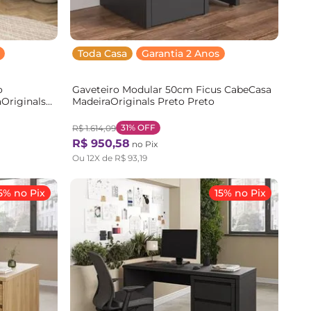
Toda Casa
Garantia 2 Anos
o
Gaveteiro Modular 50cm Ficus CabeCasa
Originals
MadeiraOriginals Preto Preto
31%
OFF
R$
1
.
614
,
09
R$
950
,
58
no Pix
Ou
12
X de
R$
93
,
19
5% no Pix
15% no Pix