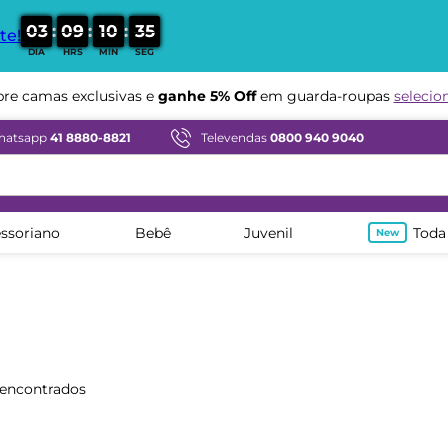
:
:
:
0
3
0
9
1
0
3
4
te!
DIA
HRS
MIN
SEG
Compre em ate
12x sem juros
hatsapp
41 8880-8821
Televendas
0800 940 9040
ssoriano
Bebê
Juvenil
Toda