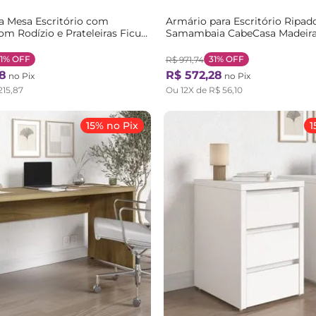
a Mesa Escritório com
Armário para Escritório Ripad
om Rodízio e Prateleiras Ficus
Samambaia CabeCasa Madeira
Casa MadeiraOriginals Preto
Marrom/Freijó Freijó
1%
OFF
31%
OFF
R$
971
,
74
8
R$
572
,
28
no Pix
no Pix
215
,
87
Ou
12
X de
R$
56
,
10
15% no Pix
1