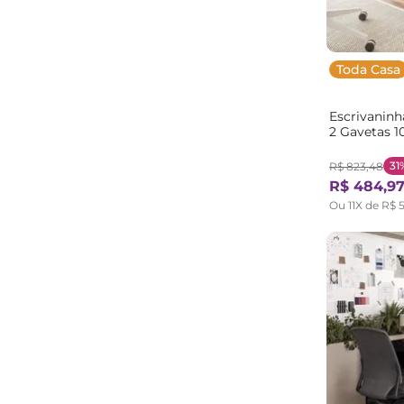
Toda Casa
Escrivanin
2 Gavetas 
MadeiraOrig
31
R$
823
,
48
R$
484
,
9
Ou
11
X de
R$
5