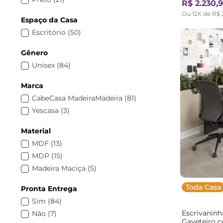
R$
2
.
230
,
9
Ou
12
X de
R$
Espaço da Casa
Escritório
(
50
)
Gênero
Unisex
(
84
)
Marca
CabeCasa MadeiraMadeira
(
81
)
Yescasa
(
3
)
Material
MDF
(
13
)
MDP
(
15
)
Madeira Maciça
(
5
)
Toda Casa
Pronta Entrega
Sim
(
84
)
Escrivaninh
Não
(
7
)
Gaveteiro 