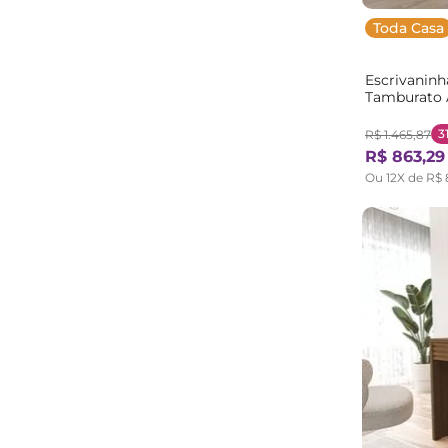
Toda Casa
Escrivaninh
Tamburato 
150cm Cabe
Marrom Ro
3
R$
1
.
465
,
87
R$
863
,
29
Ou
12
X de
R$