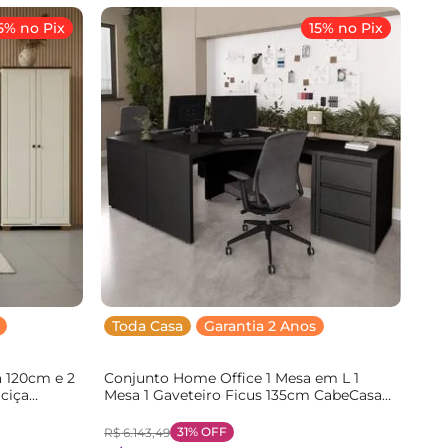
5% no Pix
15% no Pix
Toda Casa
Garantia 2 Anos
a 120cm e 2
Conjunto Home Office 1 Mesa em L 1
ciça
Mesa 1 Gaveteiro Ficus 135cm CabeCasa
nals Off
MadeiraOriginals Preto Preto
Mel
31%
OFF
R$
6
.
143
,
49