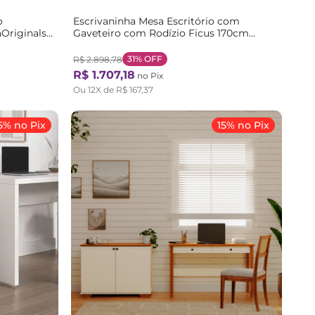
o
Escrivaninha Mesa Escritório com
Originals
Gaveteiro com Rodízio Ficus 170cm
CabeCasa MadeiraOriginals Branco
Branco
31%
OFF
R$
2
.
898
,
78
R$
1
.
707
,
18
no Pix
Ou
12
X de
R$
167
,
37
5% no Pix
15% no Pix