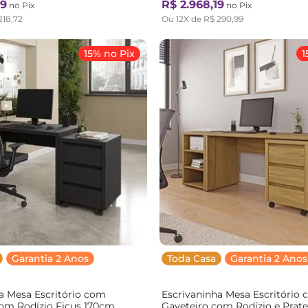
9
R$
2
.
968
,
19
no Pix
no Pix
218
,
72
Ou
12
X de
R$
290
,
99
15% no Pix
1
Garantia 2 Anos
Toda Casa
Garantia 2 Anos
a Mesa Escritório com
Escrivaninha Mesa Escritório
com Rodízio Ficus 170cm
Gaveteiro com Rodízio e Pratel