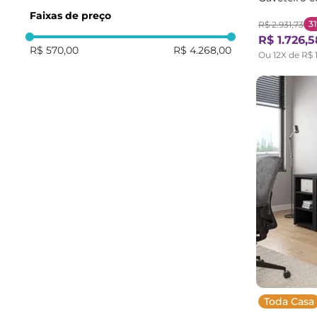
CabeCasa Ma
Faixas de preço
3
R$
2
.
931
,
73
R$
1
.
726
,
5
R$ 570,00
R$ 4.268,00
Ou
12
X de
R$
Toda Casa