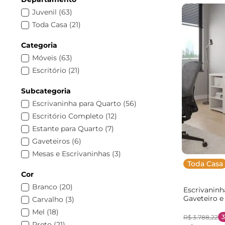
Juvenil
(
63
)
Toda Casa
(
21
)
Categoria
Móveis
(
63
)
Escritório
(
21
)
Subcategoria
Escrivaninha para Quarto
(
56
)
Escritório Completo
(
12
)
Estante para Quarto
(
7
)
Gaveteiros
(
6
)
Mesas e Escrivaninhas
(
3
)
Toda Casa
Cor
Branco
(
20
)
Escrivaninh
Gaveteiro e
Carvalho
(
3
)
CabeCasa M
Mel
(
18
)
Branco
3
R$
3
.
788
,
22
Preto
(
21
)