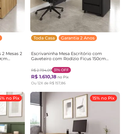
Toda Casa
Garantia 2 Anos
 2 Mesas 2
Escrivaninha Mesa Escritório com
70cm
Gaveteiro com Rodízio Ficus 150cm
overe
CabeCasa MadeiraOriginals Preto Preto
31%
OFF
R$
2
.
734
,
09
R$
1
.
610
,
18
no Pix
Ou
12
X de
R$
157
,
86
5% no Pix
15% no Pix