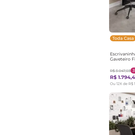
Toda Casa
Escrivaninh
Gaveteiro 
MadeiraOrig
3
R$
3
.
047
,
03
R$
1
.
794
,
4
Ou
12
X de
R$