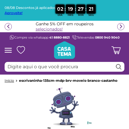
08/08 Descontos já aplicados
:
:
:
0
2
1
9
2
7
2
1
Aproveite!
DIA
HRS
MIN
SEG
Termos mais buscados
Ganhe 5% OFF em roupeiros
1
º
beliche
selecionados!
Compre via whatsapp
41 8880-8821
Televendas
0800 940 9040
2
º
guarda roupa
3
º
aria
4
º
bicama
Digite aqui o que você procura
5
º
escrivaninha
6
º
treliche
escrivaninha-135cm-mdp-brv-moveis-branco-castanho
7
º
petit
8
º
berço
9
º
cama infantil
10
º
cômoda