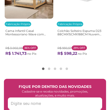
Fabricação Própria
Fabricação Própria
Cama Infantil Casal
Colchão Solteiro Espuma D23
Montessoriano Wave com
88CMX15CMX188CM Nuvem
Rattan Casatema
Casatema Branco Branco
Bege/Marrom/Branco
Natural/Branco
R$
3
.
002
,
05
36%
OFF
R$
930
,
57
29%
OFF
R$
1
.
741
,
73
R$
598
,
22
no Pix
no Pix
Ou
12
X de
R$
161
,
27
Ou
12
X de
R$
55
,
39
FIQUE POR DENTRO DAS NOVIDADES
Cadastre-se e receba novidades, promoções,
atualizações, e muito mais.