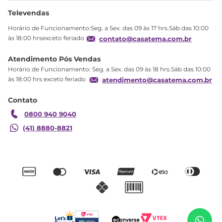
Ajuda
Sobre Nós
Televendas
Política de privacidade
Horário de Funcionamento:Seg. a Sex. das 09 às 17 hrs.Sáb das 10:00
Produtos Estoque
às 18:00 hrsexceto feriado
contato@casatema.com.br
Segurança
Atendimento Pós Vendas
Troca
Horário de Funcionamento: Seg. a Sex. das 09 às 18 hrs.Sáb das 10:00
Formas de Pagamento
às 18:00 hrs exceto feriado
atendimento@casatema.com.br
Blog CASATEMA
Contato
Garantia
0800 940 9040
(41) 8880-8821