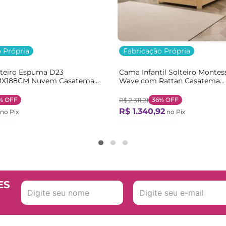
 Própria
Fabricação Própria
lteiro Espuma D23
Cama Infantil Solteiro Montes
X188CM Nuvem Casatema
Wave com Rattan Casatema
nco
Bege/Marrom/Branco Natural
%
OFF
36%
OFF
R$
2
.
311
,
21
R$
1
.
340
,
92
no Pix
no Pix
55
,
39
Ou
12
X de
R$
124
,
15
ES