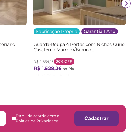
Fabricação Própria
Garantia 1 Ano
soriano
Guarda-Roupa 4 Portas com Nichos Curió
Casatema Marrom/Branco
/Branco
Branco/Natural
36%
OFF
R$
2
.
634
,
13
R$
1
.
528
,
26
no Pix
Ou
12
X de
R$
141
,
50
Estou de acordo com a
Cadastrar
Política de Privacidade