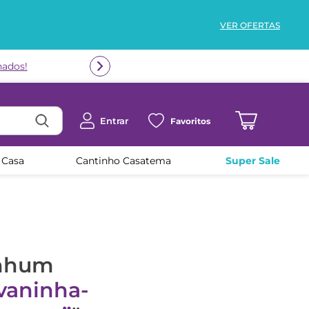
VER OFERTAS
nados!
Entrar
Favoritos
 Casa
Cantinho Casatema
Super Sale
enhum
ivaninha-