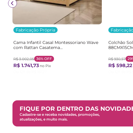
Fabricação Própria
Fabricação
Cama Infantil Casal Montessoriano Wave
Colchão So
com Rattan Casatema
88CMX15CM
Bege/Marrom/Branco Natural/Branco
Branco Bra
36%
OFF
29
R$
3
.
002
,
05
R$
930
,
57
R$
1
.
741
,
73
R$
598
,
22
no Pix
Ou
12
X de
R$
161
,
27
Ou
12
X de
R$
FIQUE POR DENTRO DAS NOVIDAD
Cadastre-se e receba novidades, promoções,
atualizações, e muito mais.