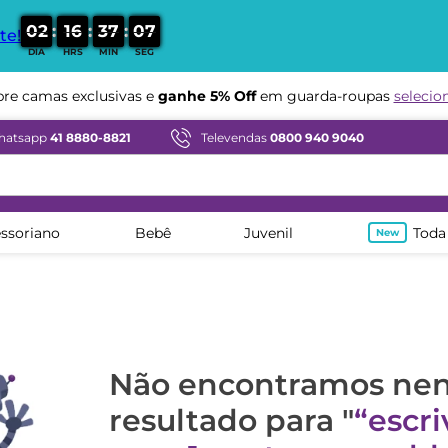
:
:
:
0
2
1
6
3
7
0
6
te!
DIA
HRS
MIN
SEG
e camas exclusivas e
ganhe 5% Off
em guarda-roupas
selecio
hatsapp
41 8880-8821
Televendas
0800 940 9040
ssoriano
Bebê
Juvenil
Toda
Não encontramos n
resultado para "
escr