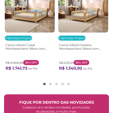
Fabricação Própria
Fabricação Própria
Cama Infantil Casal
Cama Infantil Solteiro
Montessoriano Wave com
Montessoriano Wave com
Rattan Casatema
Rattan Casatema
Bege/Marrom/Branco
Bege/Marrom/Branco
Natural/Branco
Natural/Branco
R$
3
.
002
,
05
36%
OFF
R$
2
.
311
,
21
36%
OFF
R$
1
.
741
,
73
R$
1
.
340
,
92
no Pix
no Pix
Ou
12
X de
R$
161
,
27
Ou
12
X de
R$
124
,
15
FIQUE POR DENTRO DAS NOVIDADES
Cadastre-se e receba novidades, promoções,
atualizações, e muito mais.