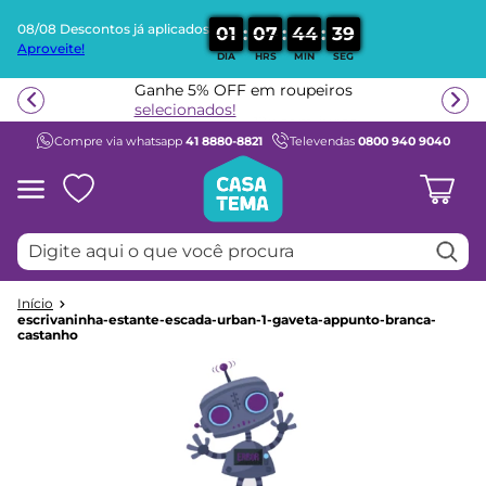
08/08 Descontos já aplicados
:
:
:
0
1
0
7
4
4
3
9
Aproveite!
DIA
HRS
MIN
SEG
Termos mais buscados
Ganhe 5% OFF em roupeiros
1
º
beliche
selecionados!
Compre via whatsapp
41 8880-8821
Televendas
0800 940 9040
2
º
guarda roupa
3
º
bicama
4
º
aria
Digite aqui o que você procura
5
º
escrivaninha
6
º
petit
7
º
cama infantil
escrivaninha-estante-escada-urban-1-gaveta-appunto-branca-
castanho
8
º
treliche
9
º
berço
10
º
cama solteiro