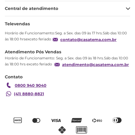
Minha Conta
Central de atendimento
Meus pedidos
Ajuda
Sobre Nós
Televendas
Política de privacidade
Horário de Funcionamento:Seg. a Sex. das 09 às 17 hrs.Sáb das 10:00
Produtos Estoque
às 18:00 hrsexceto feriado
contato@casatema.com.br
Segurança
Atendimento Pós Vendas
Troca
Horário de Funcionamento: Seg. a Sex. das 09 às 18 hrs.Sáb das 10:00
Formas de Pagamento
às 18:00 hrs exceto feriado
atendimento@casatema.com.br
Blog CASATEMA
Contato
Garantia
0800 940 9040
(41) 8880-8821