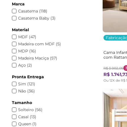
Marca
Casatema
(
118
)
Casatema Baby
(
3
)
Material
MDF
(
47
)
Fabricação
Madeira com MDF
(
5
)
MDP
(
16
)
Cama Infant
com Rattan
Madeira Maciça
(
57
)
Bege/Marro
Aço
(
2
)
R$
3
.
002
,
05
Madeira
(
1
)
R$
1
.
741
,
7
Pronta Entrega
MDP/MDF
(
1
)
Ou
12
X de
R$
Sim
(
121
)
Não
(
36
)
Tamanho
Solteiro
(
56
)
Casal
(
13
)
Queen
(
1
)