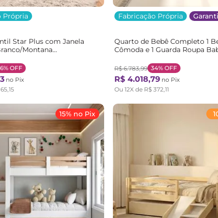
 Própria
Fabricação Própria
Garanti
antil Star Plus com Janela
Quarto de Bebê Completo 1 Be
Branco/Montana
Cômoda e 1 Guarda Roupa Ba
ntana
Casatema Branco/Offwhite/Me
OffWhite/Mel
36%
OFF
34%
OFF
R$
6
.
783
,
99
3
R$
4
.
018
,
79
no Pix
no Pix
165
,
15
Ou
12
X de
R$
372
,
11
15% no Pix
1