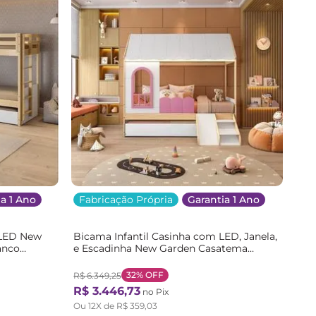
a 1 Ano
Fabricação Própria
Garantia 1 Ano
e LED New
Bicama Infantil Casinha com LED, Janela,
anco
e Escadinha New Garden Casatema
Rosa/Marrom Rosa/Natural
32%
OFF
R$
6
.
349
,
25
R$
3
.
446
,
73
no Pix
Ou
12
X de
R$
359
,
03