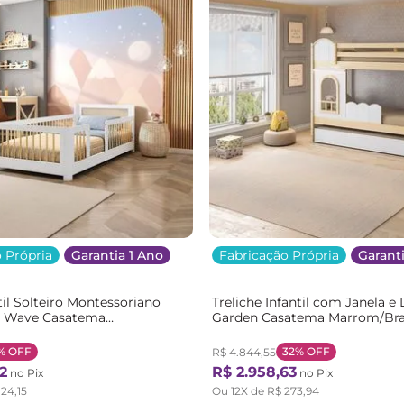
 Própria
Garantia 1 Ano
Fabricação Própria
Garanti
il Solteiro Montessoriano
Treliche Infantil com Janela 
n Wave Casatema
Garden Casatema Marrom/Br
o/Marrom Branco/Natural
Natural/Branco
%
OFF
32%
OFF
R$
4
.
844
,
55
2
R$
2
.
958
,
63
no Pix
no Pix
124
,
15
Ou
12
X de
R$
273
,
94