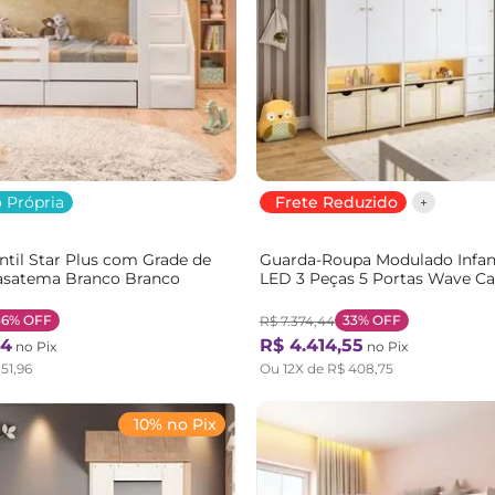
 Própria
Frete Reduzido
antil Star Plus com Grade de
Guarda-Roupa Modulado Infan
asatema Branco Branco
LED 3 Peças 5 Portas Wave C
Branco/Marrom Branco/Natur
36%
OFF
33%
OFF
R$
7
.
374
,
44
4
R$
4
.
414
,
55
no Pix
no Pix
151
,
96
Ou
12
X de
R$
408
,
75
10% no Pix