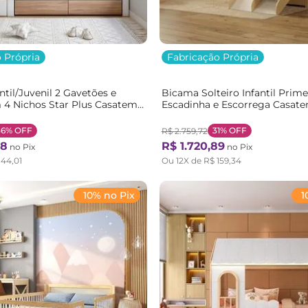
 Própria
Fabricação Própria
ntil/Juvenil 2 Gavetões e
Bicama Solteiro Infantil Prim
 4 Nichos Star Plus Casatema
Escadinha e Escorrega Casa
nco/Montana
Natural/Branco
36%
OFF
31%
OFF
R$
2
.
759
,
72
98
R$
1
.
720
,
89
no Pix
no Pix
144
,
01
Ou
12
X de
R$
159
,
34
10% no Pix
1