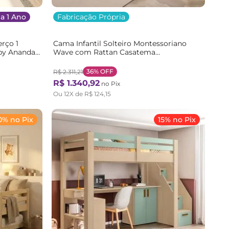
a 1 Ano
Fabricação Própria
rço 1
Cama Infantil Solteiro Montessoriano
by Ananda
Wave com Rattan Casatema
l
Bege/Marrom/Branco Natural/Branco
36%
OFF
R$
2
.
311
,
21
R$
1
.
340
,
92
no Pix
Ou
12
X de
R$
124
,
15
0% no Pix
15% no Pix