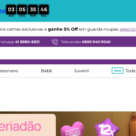
:
:
:
0
3
0
5
3
5
4
4
te!
DIA
HRS
MIN
SEG
Compre em ate
12x sem juros
hatsapp
41 8880-8821
Televendas
0800 940 9040
ssoriano
Bebê
Juvenil
Toda