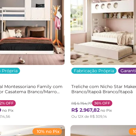
 Própria
Fabricação Própria
Garanti
sal Montessoriano Family com
Treliche com Nicho Star Mak
or Casatema Branco/Marrom
Branco/Itapoã Branco/Itapoã
anco
2%
OFF
36%
OFF
R$
5
.
754
,
77
9
R$
2
.
967
,
82
no Pix
no Pix
214
,
56
Ou
12
X de
R$
309
,
14
10% no Pix
1