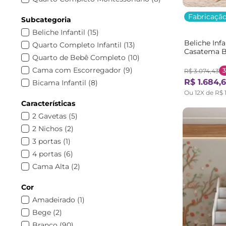
Linha Star Plus
(
8
)
Fabricação
Subcategoria
Quartos
(
6
)
Beliche Infantil
(
15
)
Linha Prime
(
3
)
Beliche Inf
Quarto Completo Infantil
(
13
)
Linha Giulia
(
3
)
Casatema 
Quarto de Bebê Completo
(
10
)
Branco/Mo
Acessório Quarto Montessoriano
(
3
)
Cama com Escorregador
(
9
)
R$
3
.
074
,
43
Linha Teen Play
(
2
)
R$
1
.
684
,
6
Bicama Infantil
(
8
)
Linha Noop
(
2
)
Ou
12
X de
R$
Quarto completo
(
6
)
Linha Madeira Natural
(
2
)
Características
Berço Mini Cama
(
6
)
Infantis
(
1
)
2 Gavetas
(
5
)
Treliche infantil
(
5
)
Estante Montessoriana
(
1
)
2 Nichos
(
2
)
Cama Solteiro
(
5
)
3 portas
(
1
)
Berço
(
5
)
4 portas
(
6
)
Beliches
(
5
)
Cama Alta
(
2
)
Guarda Roupa de Bebê
(
4
)
Cama com Auxiliar
(
2
)
Acessórios Diversos
(
4
)
Cor
com Escada
(
14
)
Mesa e Cadeira Infantil
(
3
)
Amadeirado
(
1
)
com Escorregador
(
3
)
Guarda Roupa Infantil
(
3
)
Bege
(
2
)
com Grade
(
17
)
Cômoda
(
3
)
Branco
(
90
)