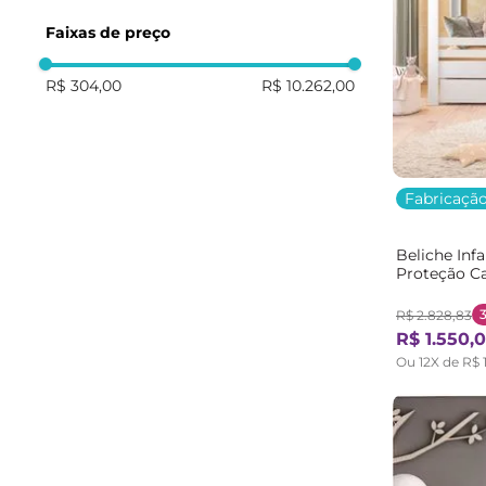
Faixas de preço
R$ 304,00
R$ 10.262,00
Fabricação
Beliche Inf
Proteção C
R$
2
.
828
,
83
R$
1
.
550
,
0
Ou
12
X de
R$