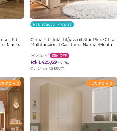
Fabricação Própria
e com Kit
Cama Alta Infantil/juvenil Star Plus Office
tema Marrom
Multifuncional Casatema Natural/Menta
36%
OFF
R$
2
.
601
,
90
R$
1
.
425
,
69
no Pix
Ou
12
X de
R$
139
,
77
0% no Pix
10% no Pix