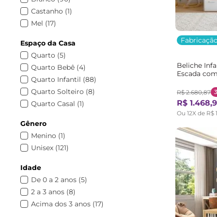
com Telhado
(
8
)
Cama Multifuncional
(
3
)
Castanho
(
1
)
Kit
(
1
)
Cama Casinha
(
3
)
Mel
(
17
)
Cama alta
(
3
)
Natural
(
61
)
Fabricação
Espaço da Casa
Mini Cama
(
2
)
Nogueira
(
2
)
Quarto
(
5
)
Guarda Roupa Modulado
(
2
)
Rosa
(
3
)
Beliche Infa
Quarto Bebê
(
4
)
Estante Infantil
(
2
)
Verde
(
6
)
Escada com
Quarto Infantil
(
88
)
Cama Solteiro Infantil
(
2
)
Branco Bra
Vermelho
(
1
)
Quarto Solteiro
(
8
)
Cômoda para Bebê
(
1
)
R$
2
.
680
,
87
R$
1
.
468
,
Quarto Casal
(
1
)
Cômoda Infantil
(
1
)
Ou
12
X de
R$
Colchão Infantil
(
1
)
Gênero
Cama para Menino
(
1
)
Menino
(
1
)
Cama para Menina
(
1
)
Unisex
(
121
)
Cama Babá
(
1
)
Bicamas
(
1
)
Idade
De 0 a 2 anos
(
5
)
2 a 3 anos
(
8
)
Acima dos 3 anos
(
17
)