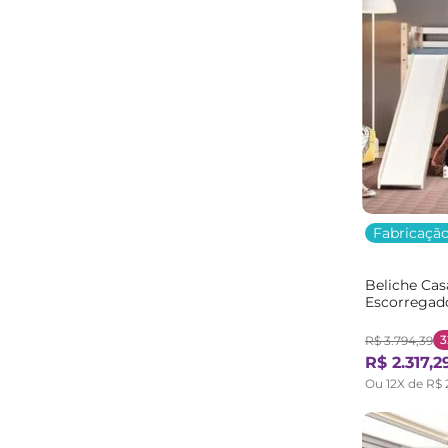
Fabricação
Beliche Ca
Escorregad
Natural/Br
3
R$
3
.
794
,
39
R$
2
.
317
,
2
Ou
12
X de
R$