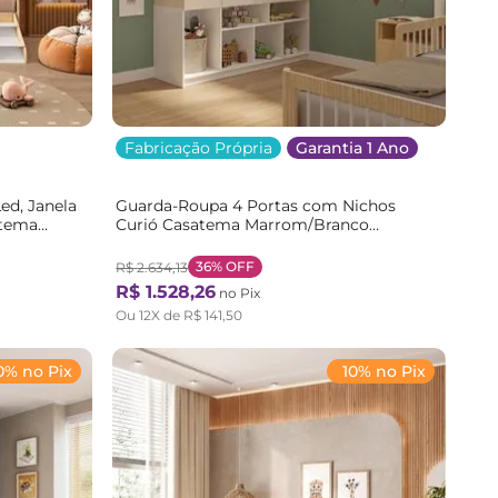
Fabricação Própria
Garantia 1 Ano
ed, Janela
Guarda-Roupa 4 Portas com Nichos
atema
Curió Casatema Marrom/Branco
Branco/Natural
36%
OFF
R$
2
.
634
,
13
R$
1
.
528
,
26
no Pix
Ou
12
X de
R$
141
,
50
0% no Pix
10% no Pix