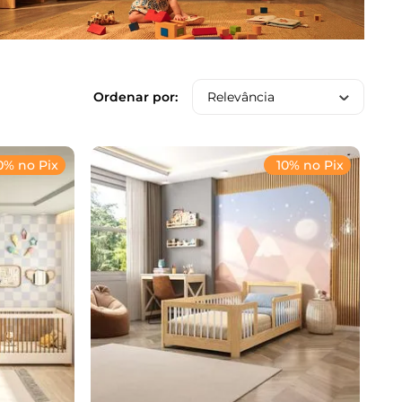
Relevância
0% no Pix
10% no Pix