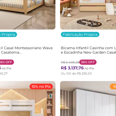
 Própria
Fabricação Própria
il Casal Montessoriano Wave
Bicama Infantil Casinha com L
 Casatema
e Escadinha New Garden Cas
m/Branco Natural/Branco
Branco/Natural
36%
OFF
36%
OFF
R$
5
.
408
,
28
3
R$
3
.
137
,
76
no Pix
no Pix
161
,
27
Ou
12
X de
R$
290
,
53
15% no Pix
1