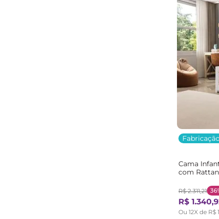
Fabricação
Cama Infant
com Ratta
Bege/Branc
36
R$
2
.
311
,
21
R$
1
.
340
,
9
Ou
12
X de
R$