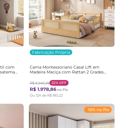
Fabricação Própria
til com
Cama Montessoriano Casal Lift em
asatema
Madeira Maciça com Rattan 2 Grades
al
Casatema Bege/Branco/Marrom
Branco/Natural
32%
OFF
R$
3
.
240
,
26
R$
1
.
978
,
86
no Pix
Ou
12
X de
R$
183
,
22
10% no Pix