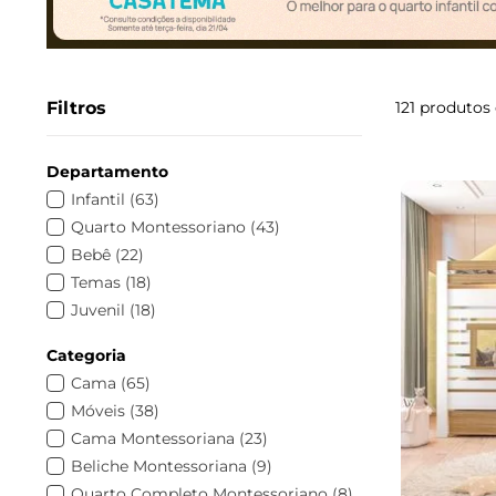
Filtros
121
produtos
Departamento
Infantil
(
63
)
Quarto Montessoriano
(
43
)
Bebê
(
22
)
Temas
(
18
)
Juvenil
(
18
)
Diversos
(
6
)
Categoria
Móveis
(
1
)
Cama
(
65
)
Móveis
(
38
)
Cama Montessoriana
(
23
)
Beliche Montessoriana
(
9
)
Quarto Completo Montessoriano
(
8
)