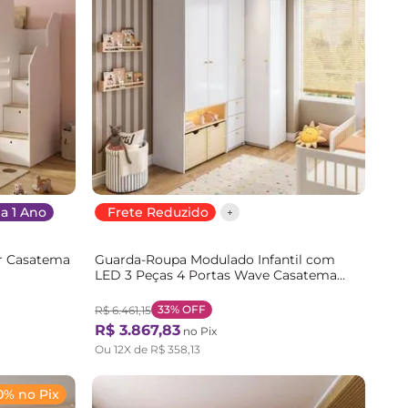
a 1 Ano
Frete Reduzido
er Casatema
Guarda-Roupa Modulado Infantil com
LED 3 Peças 4 Portas Wave Casatema
Branco/Marrom Branco/Natural
33%
OFF
R$
6
.
461
,
15
R$
3
.
867
,
83
no Pix
Ou
12
X de
R$
358
,
13
0% no Pix