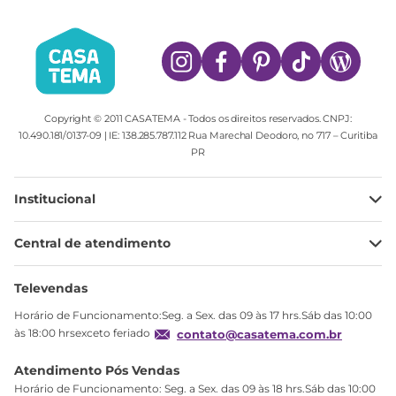
Copyright © 2011 CASATEMA - Todos os direitos reservados. CNPJ:
10.490.181/0137-09 | IE: 138.285.787.112 Rua Marechal Deodoro, no 717 – Curitiba
PR
Institucional
Minha Conta
Central de atendimento
Meus pedidos
Ajuda
Sobre Nós
Televendas
Política de privacidade
Horário de Funcionamento:Seg. a Sex. das 09 às 17 hrs.Sáb das 10:00
Produtos Estoque
às 18:00 hrsexceto feriado
contato@casatema.com.br
Segurança
Atendimento Pós Vendas
Troca
Horário de Funcionamento: Seg. a Sex. das 09 às 18 hrs.Sáb das 10:00