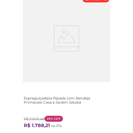
Espreguiçadeira Ripada com Bandeja
Primavera Casa e Jardim Jatobá
R$
2
.
503
,
48
29%
OFF
R$
1
.
788
,
21
no Pix