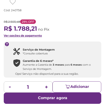
Cód
:
240758
R$
2
.
503
,
48
29%
OFF
R$
1
.
788
,
21
no Pix
Ver opções de pagamento
Serviço de Montagem
*Consulte cobertura
Garantia de
6 meses
*
Aumente a Garantia de
3 meses
para
6 meses
com o
Serviço de Montagem.
Ops! Serviço não disponível para a sua região.
Adicionar
Comprar agora