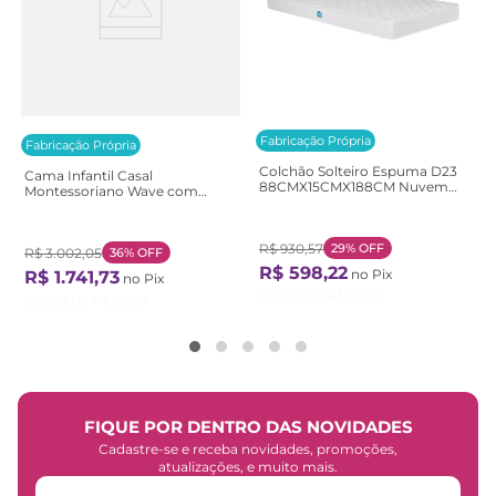
Fabricação Própria
Fabricação Própria
Colchão Solteiro Espuma D23
Cama Infantil Casal
88CMX15CMX188CM Nuvem
Montessoriano Wave com
Casatema Branco Branco
Rattan Casatema
Bege/Marrom/Branco
Natural/Branco
R$
930
,
57
29%
OFF
R$
3
.
002
,
05
36%
OFF
R$
598
,
22
no Pix
R$
1
.
741
,
73
no Pix
Ou
12
X de
R$
55
,
39
Ou
12
X de
R$
161
,
27
FIQUE POR DENTRO DAS NOVIDADES
Cadastre-se e receba novidades, promoções,
atualizações, e muito mais.