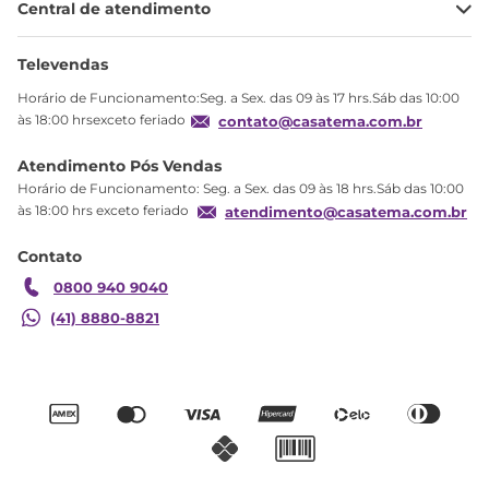
Central de atendimento
Meus pedidos
Ajuda
Sobre Nós
Televendas
Política de privacidade
Horário de Funcionamento:Seg. a Sex. das 09 às 17 hrs.Sáb das 10:00
Produtos Estoque
às 18:00 hrsexceto feriado
contato@casatema.com.br
Segurança
Atendimento Pós Vendas
Troca
Horário de Funcionamento: Seg. a Sex. das 09 às 18 hrs.Sáb das 10:00
Formas de Pagamento
às 18:00 hrs exceto feriado
atendimento@casatema.com.br
Blog CASATEMA
Contato
Garantia
0800 940 9040
(41) 8880-8821