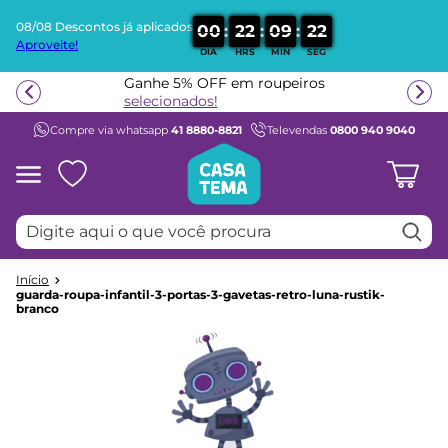
08/08 Descontos já aplicados
:
:
:
0
0
2
2
0
9
2
2
Aproveite!
DIA
HRS
MIN
SEG
Termos mais buscados
Ganhe 5% OFF em roupeiros
1
º
beliche
selecionados!
Compre via whatsapp
41 8880-8821
Televendas
0800 940 9040
2
º
guarda roupa
3
º
bicama
4
º
aria
Digite aqui o que você procura
5
º
escrivaninha
6
º
petit
7
º
cama infantil
guarda-roupa-infantil-3-portas-3-gavetas-retro-luna-rustik-
branco
8
º
treliche
9
º
berço
10
º
cama solteiro