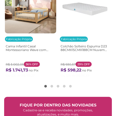
Fabricação Própria
Fabricação Própria
Cama Infantil Casal
Colchão Solteiro Espuma D23
Montessoriano Wave com
88CMX15CMX188CM Nuvem
Rattan Casatema
Casatema Branco Branco
Bege/Marrom/Branco
Natural/Branco
R$
3
.
002
,
05
36%
OFF
R$
930
,
57
29%
OFF
R$
1
.
741
,
73
R$
598
,
22
no Pix
no Pix
Ou
12
X de
R$
161
,
27
Ou
12
X de
R$
55
,
39
FIQUE POR DENTRO DAS NOVIDADES
Cadastre-se e receba novidades, promoções,
atualizações, e muito mais.