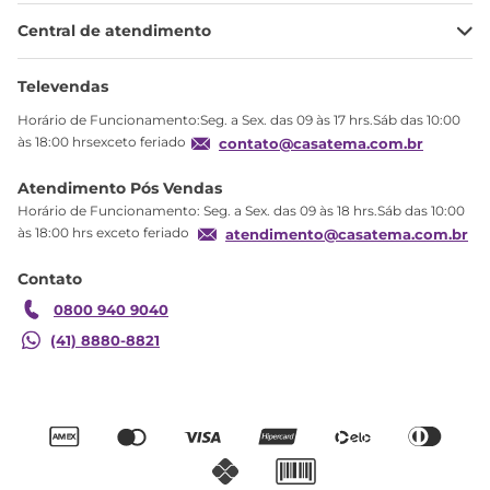
Minha Conta
Central de atendimento
Meus pedidos
Ajuda
Sobre Nós
Televendas
Política de privacidade
Horário de Funcionamento:Seg. a Sex. das 09 às 17 hrs.Sáb das 10:00
Produtos Estoque
às 18:00 hrsexceto feriado
contato@casatema.com.br
Segurança
Atendimento Pós Vendas
Troca
Horário de Funcionamento: Seg. a Sex. das 09 às 18 hrs.Sáb das 10:00
Formas de Pagamento
às 18:00 hrs exceto feriado
atendimento@casatema.com.br
Blog CASATEMA
Contato
Garantia
0800 940 9040
(41) 8880-8821