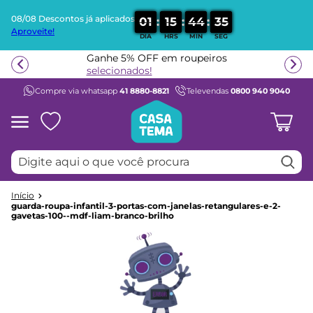
08/08 Descontos já aplicados
:
:
:
0
1
1
5
4
4
3
5
Aproveite!
DIA
HRS
MIN
SEG
Termos mais buscados
Ganhe 5% OFF em roupeiros
1
º
beliche
selecionados!
Compre via whatsapp
41 8880-8821
Televendas
0800 940 9040
2
º
guarda roupa
3
º
bicama
4
º
aria
Digite aqui o que você procura
5
º
escrivaninha
6
º
petit
7
º
cama infantil
guarda-roupa-infantil-3-portas-com-janelas-retangulares-e-2-
gavetas-100--mdf-liam-branco-brilho
8
º
treliche
9
º
berço
10
º
cama solteiro