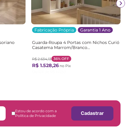
Fabricação Própria
Garantia 1 Ano
soriano
Guarda-Roupa 4 Portas com Nichos Curió
Casatema Marrom/Branco
/Branco
Branco/Natural
36%
OFF
R$
2
.
634
,
13
R$
1
.
528
,
26
no Pix
Ou
12
X de
R$
141
,
50
Estou de acordo com a
Cadastrar
Política de Privacidade