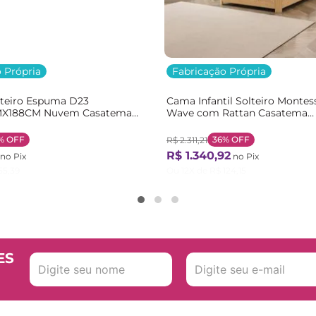
 Própria
Fabricação Própria
lteiro Espuma D23
Cama Infantil Solteiro Montes
X188CM Nuvem Casatema
Wave com Rattan Casatema
nco
Bege/Marrom/Branco Natural
%
OFF
36%
OFF
R$
2
.
311
,
21
R$
1
.
340
,
92
no Pix
no Pix
55
,
39
Ou
12
X de
R$
124
,
15
ES