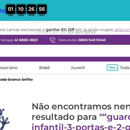
:
:
:
0
1
1
0
2
6
5
6
te!
DIA
HRS
MIN
SEG
e camas exclusivas e
ganhe 5% Off
em guarda-roupas
selecio
hatsapp
41 8880-8821
Televendas
0800 940 9040
ssoriano
Bebê
Juvenil
Toda
cada-branco-brilho
Não encontramos n
resultado para "
guar
infantil-3-portas-e-2-