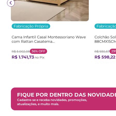
Fabricação Própria
Fabricação
Cama Infantil Casal Montessoriano Wave
Colchão So
com Rattan Casatema
88CMX15CM
Bege/Marrom/Branco Natural/Branco
Branco Bra
36%
OFF
29
R$
3
.
002
,
05
R$
930
,
57
R$
1
.
741
,
73
R$
598
,
22
no Pix
Ou
12
X de
R$
161
,
27
Ou
12
X de
R$
FIQUE POR DENTRO DAS NOVIDAD
Cadastre-se e receba novidades, promoções,
atualizações, e muito mais.