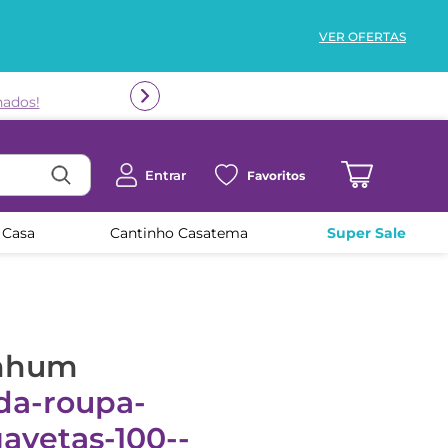
VER OFERTAS
nados!
Entrar
Favoritos
 Casa
Cantinho Casatema
Super Sale
enhum
da-roupa-
gavetas-100--