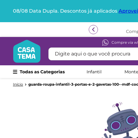
08/08 Data Dupla. Descontos já aplicados
Aprovei
Termos mais buscados
Compr
1
º
beliche
2
º
guarda roupa
Compre via w
Digite aqui o que você procura
3
º
bicama
4
º
aria
Todas as Categorias
Infantil
Monte
5
º
escrivaninha
6
º
petit
guarda-roupa-infantil-3-portas-e-2-gavetas-100--mdf-co
7
º
cama infantil
8
º
treliche
9
º
berço
10
º
cama solteiro