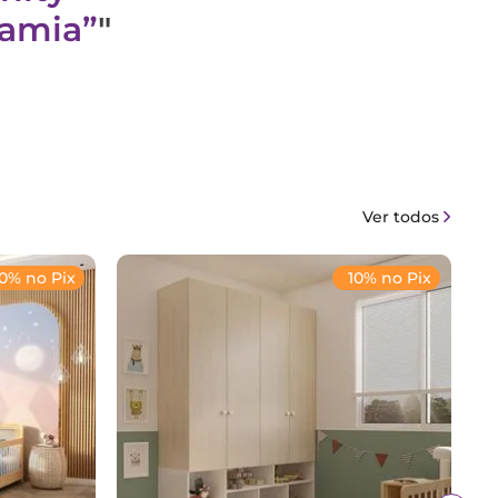
damia
"
Ver todos
10% no Pix
10% no Pix