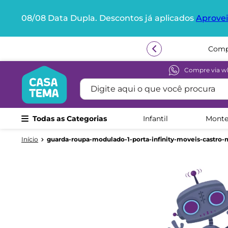
08/08 Data Dupla. Descontos já aplicados
Aprovei
Termos mais buscados
Compr
1
º
beliche
2
º
guarda roupa
Compre via w
Digite aqui o que você procura
3
º
aria
4
º
bicama
Todas as Categorias
Infantil
Monte
5
º
escrivaninha
6
º
treliche
guarda-roupa-modulado-1-porta-infinity-moveis-castro
7
º
berço
8
º
cama infantil
9
º
petit
10
º
cama solteiro