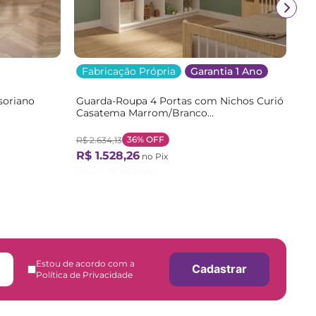
Fabricação Própria
Garantia 1 Ano
soriano
Guarda-Roupa 4 Portas com Nichos Curió
Casatema Marrom/Branco
/Branco
Branco/Natural
36%
OFF
R$
2
.
634
,
13
R$
1
.
528
,
26
no Pix
Ou
12
X de
R$
141
,
50
Estou de acordo com a
Cadastrar
Política de Privacidade