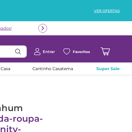
VER OFERTAS
nados!
Entrar
Favoritos
 Casa
Cantinho Casatema
Super Sale
enhum
da-roupa-
nity-