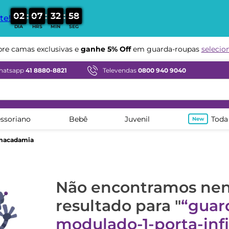
:
:
:
0
2
0
7
3
2
5
7
te!
DIA
HRS
MIN
SEG
e camas exclusivas e
ganhe 5% Off
em guarda-roupas
selecio
hatsapp
41 8880-8821
Televendas
0800 940 9040
ssoriano
Bebê
Juvenil
Toda
-macadamia
Não encontramos n
resultado para "
guar
modulado-1-porta-infi