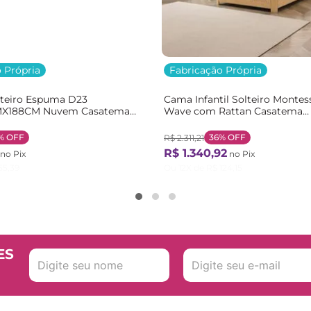
 Própria
Fabricação Própria
lteiro Espuma D23
Cama Infantil Solteiro Montes
X188CM Nuvem Casatema
Wave com Rattan Casatema
nco
Bege/Marrom/Branco Natural
%
OFF
36%
OFF
R$
2
.
311
,
21
R$
1
.
340
,
92
no Pix
no Pix
55
,
39
Ou
12
X de
R$
124
,
15
ES