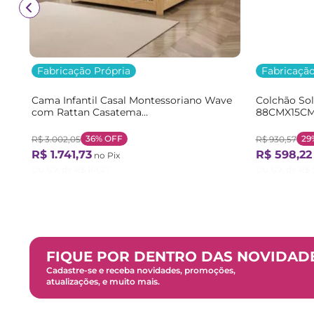
Fabricação Própria
Fabricação
Cama Infantil Casal Montessoriano Wave
Colchão So
com Rattan Casatema
88CMX15CM
Bege/Marrom/Branco Natural/Branco
Branco Bra
36%
OFF
29
R$
3
.
002
,
05
R$
930
,
57
R$
1
.
741
,
73
R$
598
,
22
no Pix
Ou
12
X de
R$
161
,
27
Ou
12
X de
R$
FIQUE POR DENTRO DAS NOVIDAD
Cadastre-se e receba novidades, promoções,
atualizações, e muito mais.