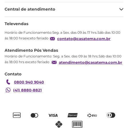
Minha Conta
Central de atendimento
Meus pedidos
Ajuda
Sobre Nós
Televendas
Política de privacidade
Horário de Funcionamento:Seg. a Sex. das 09 às 17 hrs.Sáb das 10:00
Produtos Estoque
às 18:00 hrsexceto feriado
contato@casatema.com.br
Segurança
Atendimento Pós Vendas
Troca
Horário de Funcionamento: Seg. a Sex. das 09 às 18 hrs.Sáb das 10:00
Formas de Pagamento
às 18:00 hrs exceto feriado
atendimento@casatema.com.br
Blog CASATEMA
Contato
Garantia
0800 940 9040
(41) 8880-8821