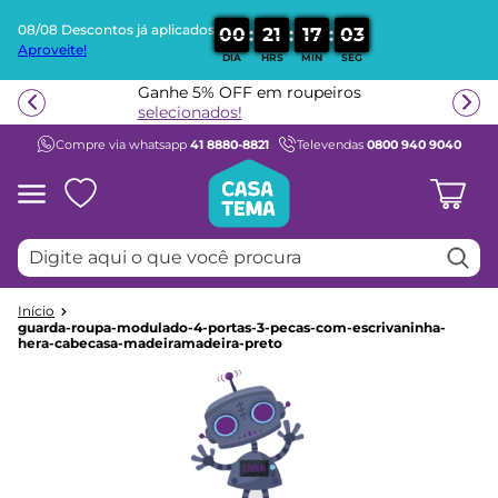
08/08 Descontos já aplicados
:
:
:
0
0
2
1
1
7
0
3
Aproveite!
DIA
HRS
MIN
SEG
Termos mais buscados
Ganhe 5% OFF em roupeiros
1
º
beliche
selecionados!
Compre via whatsapp
41 8880-8821
Televendas
0800 940 9040
2
º
guarda roupa
3
º
bicama
4
º
aria
Digite aqui o que você procura
5
º
escrivaninha
6
º
petit
7
º
cama infantil
guarda-roupa-modulado-4-portas-3-pecas-com-escrivaninha-
hera-cabecasa-madeiramadeira-preto
8
º
treliche
9
º
berço
10
º
cama solteiro