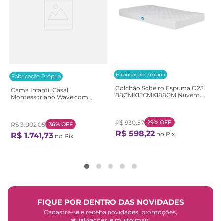
Fabricação Própria
Fabricação Própria
Colchão Solteiro Espuma D23
Cama Infantil Casal
88CMX15CMX188CM Nuvem
Montessoriano Wave com
Casatema Branco Branco
Rattan Casatema
Bege/Marrom/Branco
Natural/Branco
R$
930
,
57
29%
OFF
R$
3
.
002
,
05
36%
OFF
R$
598
,
22
no Pix
R$
1
.
741
,
73
no Pix
Ou
12
X de
R$
55
,
39
Ou
12
X de
R$
161
,
27
FIQUE POR DENTRO DAS NOVIDADES
Cadastre-se e receba novidades, promoções,
atualizações, e muito mais.