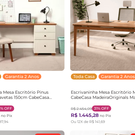
Garantia 2 Anos
Toda Casa
Garantia 2 Anos
a Mesa Escritório Pinus
Escrivaninha Mesa Escritório 
avetas 150cm CabeCasa
CabeCasa MadeiraOriginals Ma
inals Off-White e Mel
Cinamomo Marrom Madeira/
-white/Mel
1%
OFF
31%
OFF
R$
2
.
454
,
09
R$
1
.
445
,
28
no Pix
no Pix
97
,
94
Ou
12
X de
R$
141
,
69