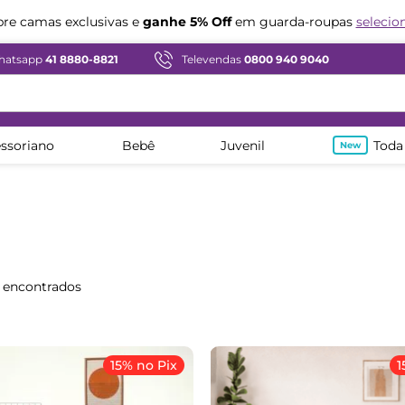
Compre em ate
12x sem juros
hatsapp
41 8880-8821
Televendas
0800 940 9040
ssoriano
Bebê
Juvenil
Toda
15% no Pix
1