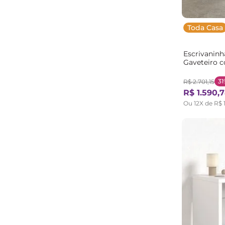
Toda Casa
Escrivaninh
Gaveteiro 
CabeCasa M
Branco
31
R$
2
.
701
,
15
R$
1
.
590
,
7
Ou
12
X de
R$