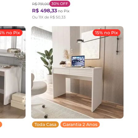
30%
OFF
R$
791
,
00
R$
498
,
33
no Pix
Ou
11
X de
R$
50
,
33
5% no Pix
15% no Pix
Toda Casa
Garantia 2 Anos