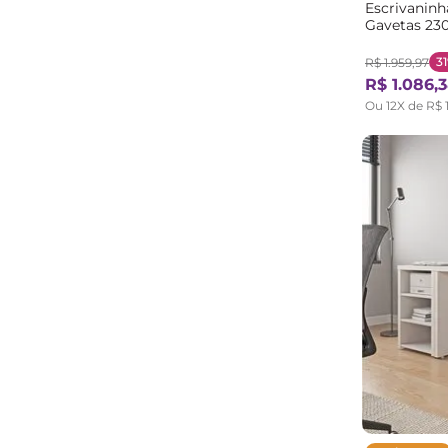
Escrivaninh
Gavetas 23
MadeiraOrig
Itapuã
3
R$
1
.
959
,
97
R$
1
.
086
,
3
Ou
12
X de
R$