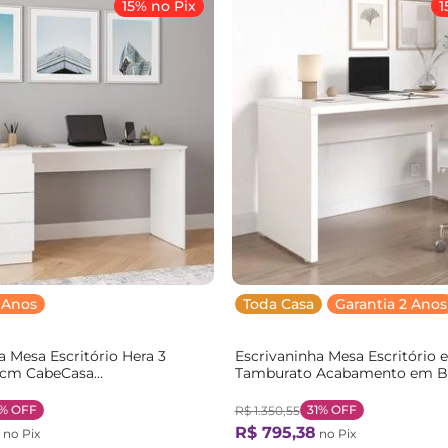
15% no Pix
1
 Anos
Toda Casa
Garantia 2 Anos
a Mesa Escritório Hera 3
Escrivaninha Mesa Escritório 
3cm CabeCasa
Tamburato Acabamento em B
ginals Algodão Branco
135cm CabeCasa MadeiraOrigi
Branco
1%
OFF
31%
OFF
R$
1
.
350
,
55
R$
795
,
38
no Pix
no Pix