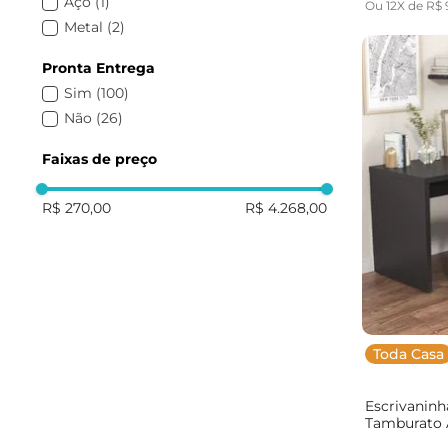
Aço
(
1
)
Ou
12
X de
R$
Máxima
(
1
)
Metal
(
2
)
FERBATKE
(
1
)
Colibri
(
1
)
Pronta Entrega
Casaveri
(
1
)
Sim
(
100
)
BRV
(
1
)
Não
(
26
)
Bramov Móveis
(
1
)
Faixas de preço
Artemobili
(
1
)
R$ 270,00
R$ 4.268,00
Toda Casa
Escrivaninh
Tamburato 
135cm Cabe