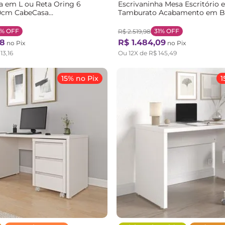
a em L ou Reta Oring 6
Escrivaninha Mesa Escritório 
0cm CabeCasa
Tamburato Acabamento em B
inals Branco e Itapuã Branco/
135cm CabeCasa MadeiraOrigi
Branco
1%
OFF
31%
OFF
R$
2
.
519
,
98
8
R$
1
.
484
,
09
no Pix
no Pix
113
,
16
Ou
12
X de
R$
145
,
49
15% no Pix
1