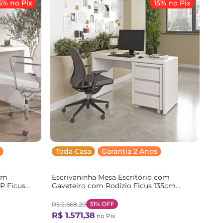
5% no Pix
15% no Pix
Toda Casa
Garantia 2 Anos
em
Escrivaninha Mesa Escritório com
P Ficus
Gaveteiro com Rodízio Ficus 135cm
nals Branco
CabeCasa MadeiraOriginals Branco
Branco
31%
OFF
R$
2
.
668
,
20
R$
1
.
571
,
38
no Pix