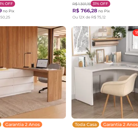
Preto
1%
OFF
31%
OFF
R$
1
.
301
,
15
9
R$
766
,
28
no Pix
no Pix
150
,
25
Ou
12
X de
R$
75
,
12
1
Garantia 2 Anos
Toda Casa
Garantia 2 Anos