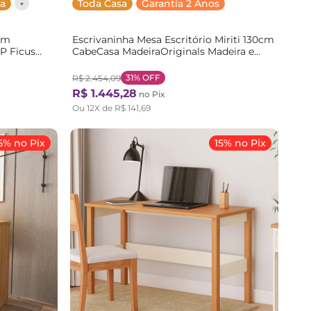
a
Toda Casa
Garantia 2 Anos
em
Escrivaninha Mesa Escritório Miriti 130cm
P Ficus
CabeCasa MadeiraOriginals Madeira e
nals
Cinamomo Marrom Madeira/Cinamomo
31%
OFF
R$
2
.
454
,
09
R$
1
.
445
,
28
no Pix
Ou
12
X de
R$
141
,
69
5% no Pix
15% no Pix