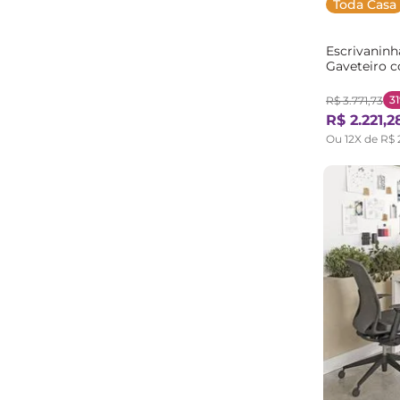
Toda Casa
Escrivaninh
Gaveteiro c
135cm Cabe
Branco
3
R$
3
.
771
,
73
R$
2
.
221
,
2
Ou
12
X de
R$