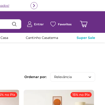
Entrar
Favoritos
 Casa
Cantinho Casatema
Super Sale
Relevância
5% no Pix
15% no Pix