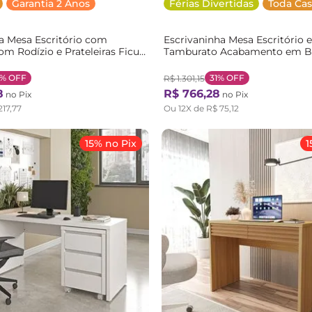
Garantia 2 Anos
Férias Divertidas
Toda Cas
a Mesa Escritório com
Escrivaninha Mesa Escritório 
om Rodízio e Prateleiras Ficus
Tamburato Acabamento em B
Casa MadeiraOriginals Branco
120cm CabeCasa MadeiraOrigi
Branco Branco
1%
OFF
31%
OFF
R$
1
.
301
,
15
8
R$
766
,
28
no Pix
no Pix
217
,
77
Ou
12
X de
R$
75
,
12
15% no Pix
1