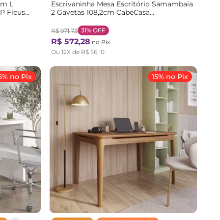
em L
Escrivaninha Mesa Escritório Samambaia
P Ficus
2 Gavetas 108,2cm CabeCasa
nals Branco
MadeiraOriginals Off White Cinza Off
White
31%
OFF
R$
971
,
73
R$
572
,
28
no Pix
Ou
12
X de
R$
56
,
10
5% no Pix
15% no Pix