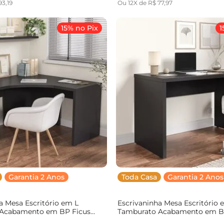
93
,
19
Ou
12
X de
R$
77
,
97
15% no Pix
1
Garantia 2 Anos
Toda Casa
Garantia 2 Anos
a Mesa Escritório em L
Escrivaninha Mesa Escritório 
Acabamento em BP Ficus
Tamburato Acabamento em B
Casa MadeiraOriginals Preto
120cm CabeCasa MadeiraOrigi