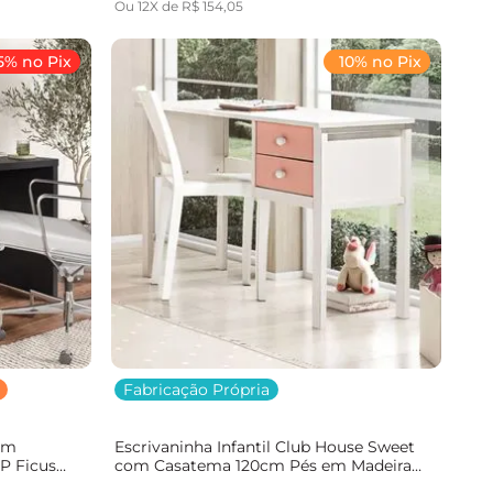
Ou
12
X de
R$
154
,
05
5% no Pix
10% no Pix
Fabricação Própria
em
Escrivaninha Infantil Club House Sweet
P Ficus
com Casatema 120cm Pés em Madeira
nals Preto
Maciça Branco e Rosa Branco/Rosa