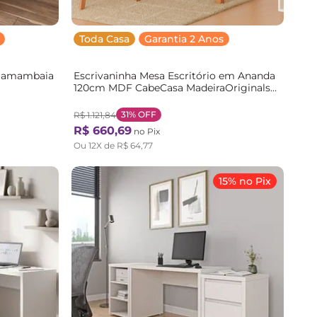
Toda Casa
Garantia 2 Anos
 Samambaia
Escrivaninha Mesa Escritório em Ananda
120cm MDF CabeCasa MadeiraOriginals
arrom
Off-White e Mel Marrom Off-white/Mel
31%
OFF
R$
1
.
121
,
84
R$
660
,
69
no Pix
Ou
12
X de
R$
64
,
77
15% no Pix