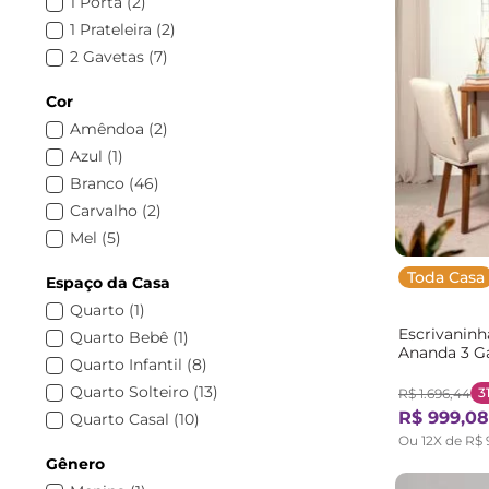
1 Porta
(
2
)
1 Prateleira
(
2
)
2 Gavetas
(
7
)
4 Nichos
(
2
)
Cor
6 Nichos
(
1
)
Amêndoa
(
2
)
com Escrivaninha
(
1
)
Azul
(
1
)
Suspenso
(
1
)
Branco
(
46
)
Carvalho
(
2
)
Mel
(
5
)
Nogal
(
2
)
Toda Casa
Espaço da Casa
Preto
(
24
)
Quarto
(
1
)
Rosa
(
1
)
Escrivaninh
Quarto Bebê
(
1
)
Verde
(
1
)
Ananda 3 G
Quarto Infantil
(
8
)
MadeiraOrig
Vermelho
(
2
)
Marrom Off
Quarto Solteiro
(
13
)
3
R$
1
.
696
,
44
R$
999
,
08
Quarto Casal
(
10
)
Ou
12
X de
R$
Sala de Estar
(
2
)
Gênero
Decoração
(
1
)