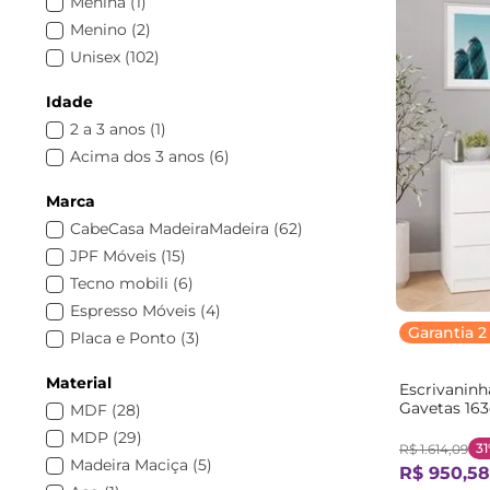
Menina
(
1
)
Escritório
(
68
)
Menino
(
2
)
Unisex
(
102
)
Idade
2 a 3 anos
(
1
)
Acima dos 3 anos
(
6
)
Marca
CabeCasa MadeiraMadeira
(
62
)
JPF Móveis
(
15
)
Tecno mobili
(
6
)
Espresso Móveis
(
4
)
Garantia 2
Placa e Ponto
(
3
)
Permobily
(
3
)
Material
Escrivaninh
Casatema
(
3
)
Gavetas 16
MDF
(
28
)
Emovell
(
2
)
MadeiraOri
MDP
(
29
)
Algodão
Uvim
(
1
)
3
R$
1
.
614
,
09
Madeira Maciça
(
5
)
R$
950
,
58
Quiditá
(
1
)