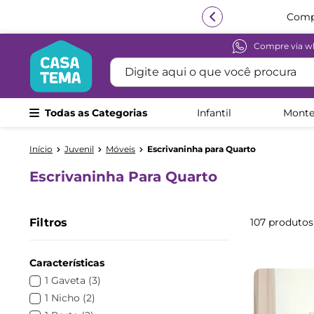
Compre via w
Termos mais buscados
Digite aqui o que você procura
1
º
beliche
2
º
guarda roupa
Todas as Categorias
Infantil
Monte
3
º
bicama
4
º
aria
Juvenil
Móveis
Escrivaninha para Quarto
5
º
escrivaninha
Escrivaninha Para Quarto
6
º
treliche
7
º
cama infantil
Filtros
107
produtos
8
º
petit
9
º
cômoda
Características
10
º
berço
1 Gaveta
(
3
)
1 Nicho
(
2
)