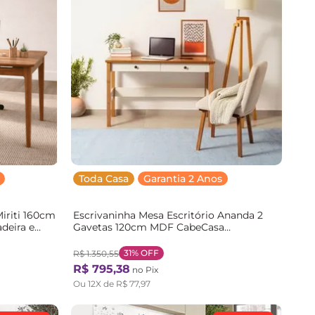
Toda Casa
Garantia 2 Anos
Miriti 160cm
Escrivaninha Mesa Escritório Ananda 2
deira e
Gavetas 120cm MDF CabeCasa
Cinamomo
MadeiraOriginals Off-White e Mel
Marrom Off-white/Mel
31%
OFF
R$
1
.
350
,
55
R$
795
,
38
no Pix
Ou
12
X de
R$
77
,
97