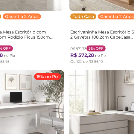
Garantia 2 Anos
Toda Casa
Garantia 2 Anos
a Mesa Escritório com
Escrivaninha Mesa Escritório
com Rodízio Ficus 150cm
2 Gavetas 108,2cm CabeCasa
adeiraOriginals Branco
MadeiraOriginals Carvalho M
Carvalho
%
OFF
31%
OFF
R$
971
,
73
8
R$
572
,
28
no Pix
no Pix
155
,
95
Ou
12
X de
R$
56
,
10
15% no Pix