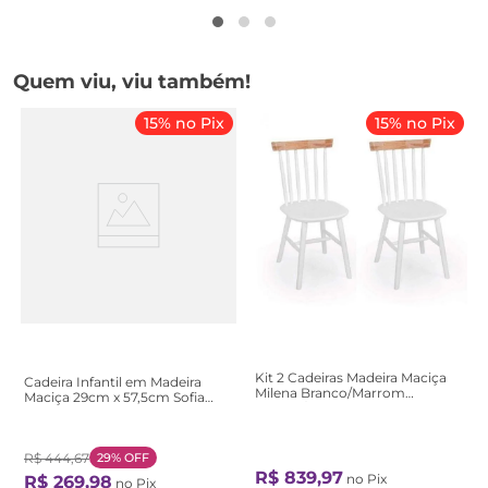
Quem viu, viu também!
15% no Pix
15% no Pix
Kit 2 Cadeiras Madeira Maciça
Cadeira Infantil em Madeira
Milena Branco/Marrom
Maciça 29cm x 57,5cm Sofia
Branco/Natural
Branco Branco
R$
444
,
67
29%
OFF
R$
839
,
97
no Pix
R$
269
,
98
no Pix