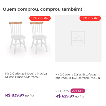
Quem comprou, comprou também!
15% no Pix
15% no Pix
Kit 2 Cadeiras Madeira Maciça
Kit 2 Cadeira Dalas Estofadas
Milena Branco/Marrom
em Imbuia T52 Marrom Imbuia
Branco/Natural
R$
1
.
037
,
59
29%
OFF
R$
839
,
97
no Pix
R$
629
,
97
no Pix
Ou
12
X de
R$
82
,
35
Ou
12
X de
R$
61
,
76