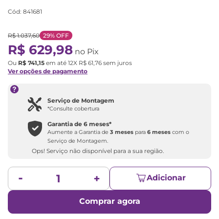
Cód
:
841681
R$
1
.
037
,
60
29%
OFF
R$
629
,
98
no Pix
Ou
R$
741
,
15
em até
12
X
R$
61
,
76
sem juros
Ver opções de pagamento
Serviço de Montagem
*Consulte cobertura
Garantia de
6 meses
*
Aumente a Garantia de
3 meses
para
6 meses
com o
Serviço de Montagem.
Ops! Serviço não disponível para a sua região.
Adicionar
Comprar agora