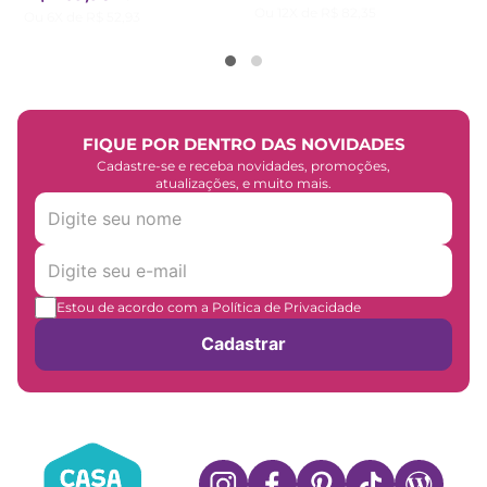
Ou
12
X de
R$
82
,
35
Ou
6
X de
R$
52
,
93
FIQUE POR DENTRO DAS NOVIDADES
Cadastre-se e receba novidades, promoções,
atualizações, e muito mais.
Estou de acordo com a Política de Privacidade
Cadastrar