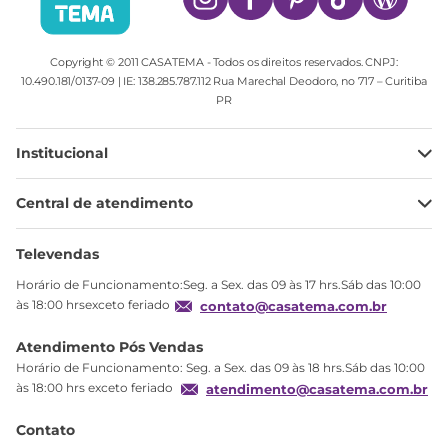
Copyright © 2011 CASATEMA - Todos os direitos reservados. CNPJ:
10.490.181/0137-09 | IE: 138.285.787.112 Rua Marechal Deodoro, no 717 – Curitiba
PR
Institucional
Minha Conta
Central de atendimento
Meus pedidos
Ajuda
Sobre Nós
Televendas
Política de privacidade
Horário de Funcionamento:Seg. a Sex. das 09 às 17 hrs.Sáb das 10:00
Produtos Estoque
às 18:00 hrsexceto feriado
contato@casatema.com.br
Segurança
Atendimento Pós Vendas
Troca
Horário de Funcionamento: Seg. a Sex. das 09 às 18 hrs.Sáb das 10:00
Formas de Pagamento
às 18:00 hrs exceto feriado
atendimento@casatema.com.br
Blog CASATEMA
Contato
Garantia
R$
1
.
037
,
60