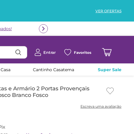
VER OFERTAS
Entrar
Favoritos
 Casa
Cantinho Casatema
Super Sale
as e Armário 2 Portas Provençais
sco Branco Fosco
Pix