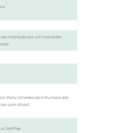
ica
ve ser montado por um montador
izado
com Pano Umedecido e Numero das
irar com Alcool
 e Cavilhas