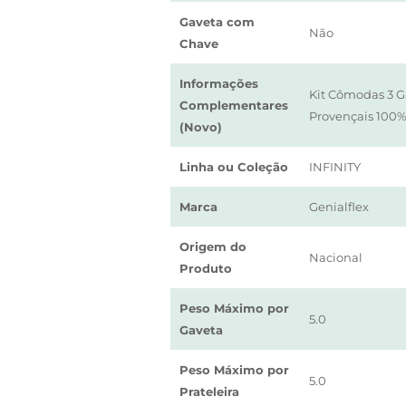
Gaveta com
Não
Chave
Informações
Kit Cômodas 3 G
Complementares
Provençais 100
(Novo)
Linha ou Coleção
INFINITY
Marca
Genialflex
Origem do
Nacional
Produto
Peso Máximo por
5.0
Gaveta
Peso Máximo por
5.0
Prateleira