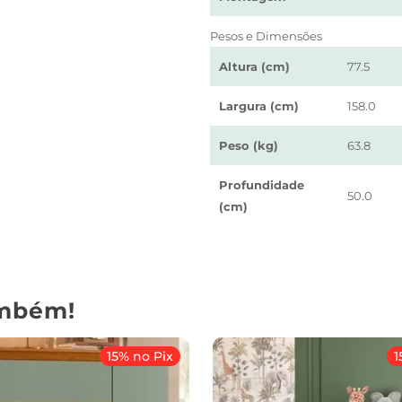
Pesos e Dimensões
Altura (cm)
77.5
Largura (cm)
158.0
Peso (kg)
63.8
Profundidade
50.0
(cm)
mbém!
15% no Pix
1