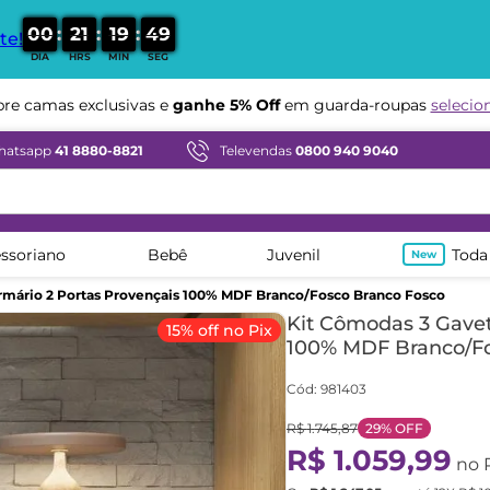
:
:
:
0
0
2
1
1
9
4
8
te!
DIA
HRS
MIN
SEG
Compre em ate
12x sem juros
hatsapp
41 8880-8821
Televendas
0800 940 9040
ssoriano
Bebê
Juvenil
Toda
rmário 2 Portas Provençais 100% MDF Branco/Fosco Branco Fosco
Kit Cômodas 3 Gavet
15% off no Pix
100% MDF Branco/Fo
Cód
:
981403
R$
1
.
745
,
87
29%
OFF
R$
1
.
059
,
99
no 