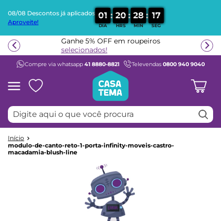
08/08 Descontos já aplicados
:
:
:
0
1
2
0
2
8
1
6
Aproveite!
DIA
HRS
MIN
SEG
Termos mais buscados
Ganhe 5% OFF em roupeiros
1
º
beliche
selecionados!
Compre via whatsapp
41 8880-8821
Televendas
0800 940 9040
2
º
guarda roupa
3
º
aria
4
º
bicama
Digite aqui o que você procura
5
º
escrivaninha
6
º
treliche
7
º
berço
modulo-de-canto-reto-1-porta-infinity-moveis-castro-
macadamia-blush-line
8
º
cama infantil
9
º
petit
10
º
cama solteiro