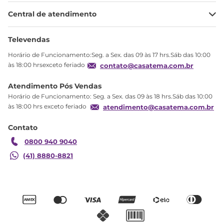
Minha Conta
Central de atendimento
Meus pedidos
Ajuda
Sobre Nós
Televendas
Política de privacidade
Horário de Funcionamento:Seg. a Sex. das 09 às 17 hrs.Sáb das 10:00
Produtos Estoque
às 18:00 hrsexceto feriado
contato@casatema.com.br
Segurança
Atendimento Pós Vendas
Troca
Horário de Funcionamento: Seg. a Sex. das 09 às 18 hrs.Sáb das 10:00
Formas de Pagamento
às 18:00 hrs exceto feriado
atendimento@casatema.com.br
Blog CASATEMA
Contato
Garantia
0800 940 9040
(41) 8880-8821