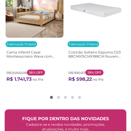
Fabricação Própria
Fabricação Própria
Cama Infantil Casal
Colchão Solteiro Espuma D23
Montessoriano Wave com
88CMX15CMX188CM Nuvem
Rattan Casatema
Casatema Branco Branco
Bege/Marrom/Branco
Natural/Branco
R$
3
.
002
,
05
36%
OFF
R$
930
,
57
29%
OFF
R$
1
.
741
,
73
R$
598
,
22
no Pix
no Pix
Ou
12
X de
R$
161
,
27
Ou
12
X de
R$
55
,
39
FIQUE POR DENTRO DAS NOVIDADES
Cadastre-se e receba novidades, promoções,
atualizações, e muito mais.