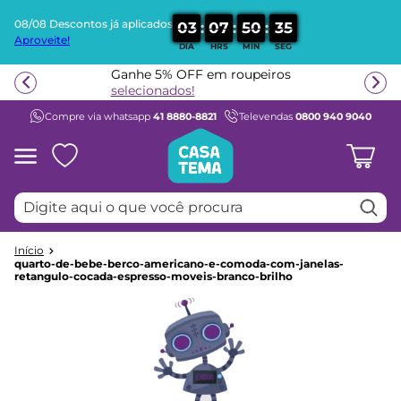
08/08 Descontos já aplicados
:
:
:
0
3
0
7
5
0
3
5
Aproveite!
DIA
HRS
MIN
SEG
Termos mais buscados
Ganhe 5% OFF em roupeiros
1
º
beliche
selecionados!
Compre via whatsapp
41 8880-8821
Televendas
0800 940 9040
2
º
guarda roupa
3
º
aria
4
º
bicama
Digite aqui o que você procura
5
º
escrivaninha
6
º
treliche
7
º
petit
quarto-de-bebe-berco-americano-e-comoda-com-janelas-
retangulo-cocada-espresso-moveis-branco-brilho
8
º
berço
9
º
cama infantil
10
º
cômoda