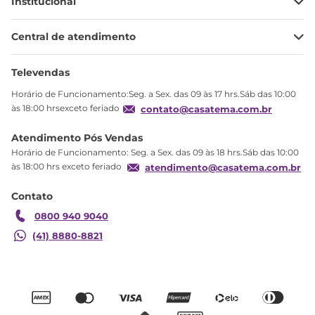
Institucional
Minha Conta
Central de atendimento
Meus pedidos
Ajuda
Sobre Nós
Televendas
Política de privacidade
Horário de Funcionamento:Seg. a Sex. das 09 às 17 hrs.Sáb das 10:00
Produtos Estoque
às 18:00 hrsexceto feriado
contato@casatema.com.br
Segurança
Atendimento Pós Vendas
Troca
Horário de Funcionamento: Seg. a Sex. das 09 às 18 hrs.Sáb das 10:00
Formas de Pagamento
às 18:00 hrs exceto feriado
atendimento@casatema.com.br
Blog CASATEMA
Contato
Garantia
0800 940 9040
(41) 8880-8821