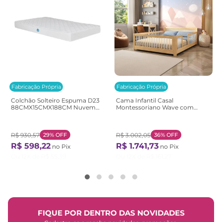
Fabricação Própria
Fabricação Própria
Colchão Solteiro Espuma D23
Cama Infantil Casal
88CMX15CMX188CM Nuvem
Montessoriano Wave com
Casatema Branco Branco
Rattan Casatema
Bege/Marrom/Branco
Natural/Branco
R$
930
,
57
29%
OFF
R$
3
.
002
,
05
36%
OFF
R$
598
,
22
R$
1
.
741
,
73
no Pix
no Pix
Ou
12
X de
R$
55
,
39
Ou
12
X de
R$
161
,
27
FIQUE POR DENTRO DAS NOVIDADES