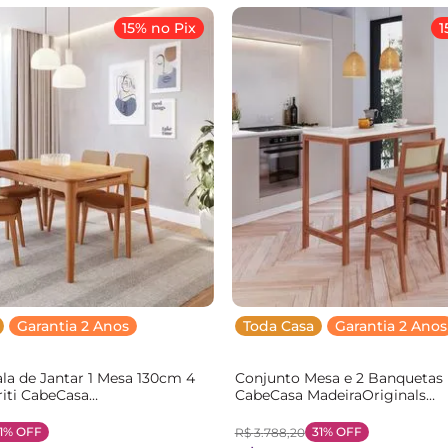
15% no Pix
1
Garantia 2 Anos
Toda Casa
Garantia 2 Anos
la de Jantar 1 Mesa 130cm 4
Conjunto Mesa e 2 Banquetas B
riti CabeCasa
CabeCasa MadeiraOriginals
ginals Marrom/Caramelo
Marrom/Amêndoa/Off White
Amêndoa/Off White
1%
OFF
31%
OFF
R$
3
.
788
,
20