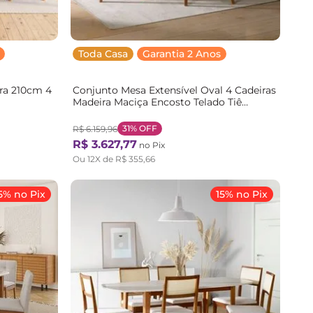
Toda Casa
Garantia 2 Anos
ira 210cm 4
Conjunto Mesa Extensível Oval 4 Cadeiras
Madeira Maciça Encosto Telado Tiê
ira
CabeCasa MadeiraOriginals Marrom
Amêndoa/Off White
31%
OFF
R$
6
.
159
,
96
R$
3
.
627
,
77
no Pix
Ou
12
X de
R$
355
,
66
5% no Pix
15% no Pix