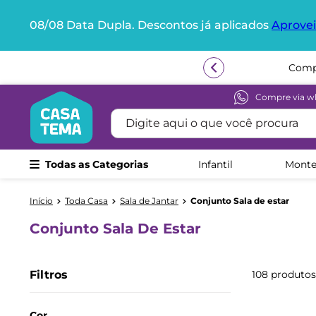
08/08 Data Dupla. Descontos já aplicados
Aprovei
Termos mais buscados
1
º
beliche
2
º
guarda roupa
Compre via w
Digite aqui o que você procura
3
º
aria
4
º
bicama
Todas as Categorias
Infantil
Monte
5
º
escrivaninha
6
º
treliche
Toda Casa
Sala de Jantar
Conjunto Sala de estar
7
º
berço
Conjunto Sala De Estar
8
º
cama infantil
9
º
petit
Filtros
108
produtos
10
º
cama solteiro
Cor