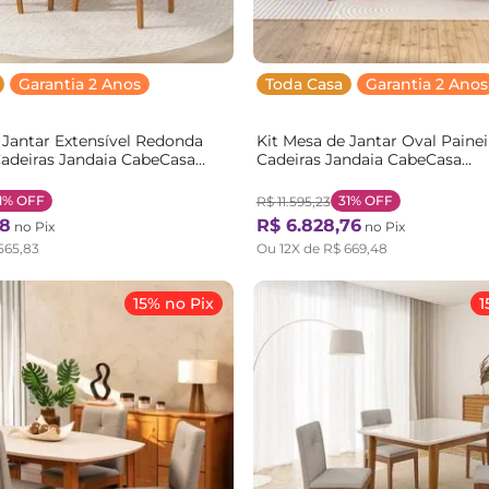
Garantia 2 Anos
Toda Casa
Garantia 2 Anos
 Jantar Extensível Redonda
Kit Mesa de Jantar Oval Paine
 Cadeiras Jandaia CabeCasa
Cadeiras Jandaia CabeCasa
ginals Bege/Champagne
MadeiraOriginals Madeiramade
/Bege
Marrom/Amendoa Amendoa
1%
OFF
31%
OFF
R$
11
.
595
,
23
8
R$
6
.
828
,
76
no Pix
no Pix
565
,
83
Ou
12
X de
R$
669
,
48
15% no Pix
1