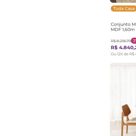
Toda Casa
Conjunto M
MDF 1,60m e
MadeiraOrig
3
R$
8
.
218
,
79
R$
4
.
840
,
Ou
12
X de
R$