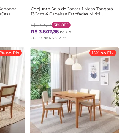
 Redonda
Conjunto Sala de Jantar 1 Mesa Tangará
beCasa
130cm 4 Cadeiras Estofadas Miriti
CabeCasa MadeiraOriginals Bege/Off
o/Bege
White/Creme Off White/Creme
31%
OFF
R$
6
.
456
,
44
R$
3
.
802
,
38
no Pix
Ou
12
X de
R$
372
,
78
5% no Pix
15% no Pix