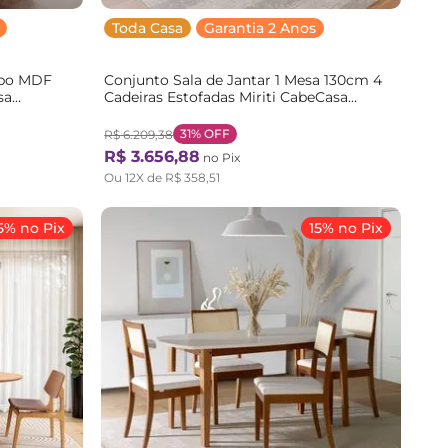
Toda Casa
Garantia 2 Anos
mpo MDF
Conjunto Sala de Jantar 1 Mesa 130cm 4
sa
Cadeiras Estofadas Miriti CabeCasa
MadeiraOriginals
Marrom/Caramelo/Creme
31%
OFF
R$
6
.
209
,
38
Caramelo/Creme
R$
3
.
656
,
88
no Pix
Ou
12
X de
R$
358
,
51
5% no Pix
15% no Pix