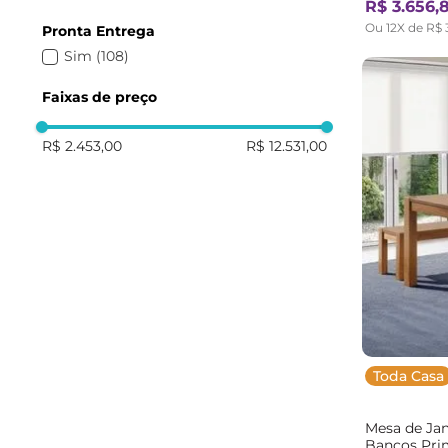
R$
3
.
656
,
Ou
12
X de
R$
Pronta Entrega
Sim
(
108
)
Faixas de preço
R$ 2.453,00
R$ 12.531,00
Toda Casa
Mesa de Ja
Bancos Pri