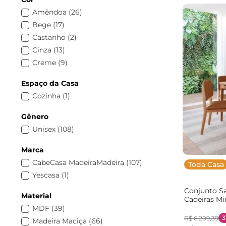
Amêndoa
(
26
)
Bege
(
17
)
Castanho
(
2
)
Cinza
(
13
)
Creme
(
9
)
Marrom
(
9
)
Espaço da Casa
Mel
(
8
)
Cozinha
(
1
)
Preto
(
21
)
Gênero
Unisex
(
108
)
Marca
CabeCasa MadeiraMadeira
(
107
)
Toda Casa
Yescasa
(
1
)
Conjunto Sa
Material
Cadeiras Mi
MadeiraOri
MDF
(
39
)
Caramelo
3
R$
6
.
209
,
39
Madeira Maciça
(
66
)