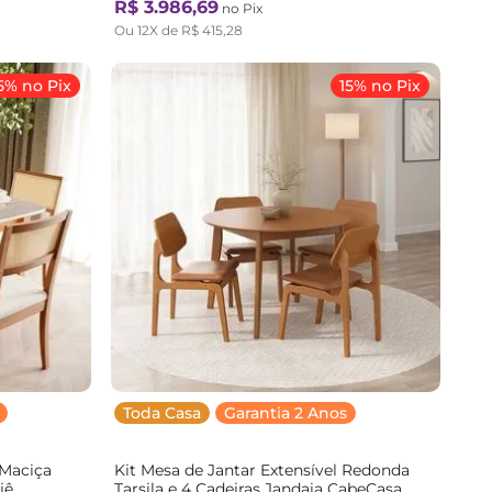
R$
3
.
986
,
69
no Pix
Ou
12
X de
R$
415
,
28
5% no Pix
15% no Pix
Toda Casa
Garantia 2 Anos
 Maciça
Kit Mesa de Jantar Extensível Redonda
iê
Tarsila e 4 Cadeiras Jandaia CabeCasa