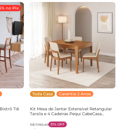
5% no Pix
Toda Casa
Garantia 2 Anos
istrô Tiê
Kit Mesa de Jantar Extensível Retangular
Tarsila e 4 Cadeiras Pequi CabeCasa
MadeiraOriginals
Marrom/Champagne/Castanho/Bege
31%
OFF
R$
7
.
192
,
49
Champagne/Castanho/Bege