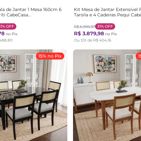
la de Jantar 1 Mesa 160cm 6
Kit Mesa de Jantar Extensível
riti CabeCasa
Tarsila e 4 Cadeiras Pequi Ca
ginals Marrom/Caramelo
MadeiraOriginals
Marrom/Champagne/Castanh
31%
OFF
31%
OFF
R$
6
.
999
,
97
Champagne/Castanho/Bege
78
R$
3
.
879
,
98
no Pix
no Pix
488
,
80
Ou
12
X de
R$
404
,
16
15% no Pix
1