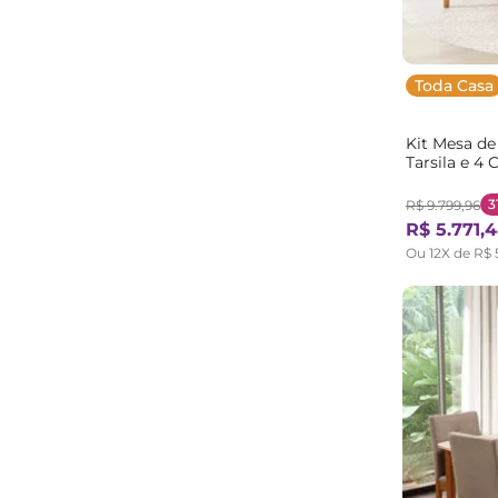
Toda Casa
Kit Mesa de
Tarsila e 4
MadeiraOri
Champagne
3
R$
9
.
799
,
96
R$
5
.
771
,
4
Ou
12
X de
R$