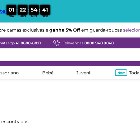
:
:
:
0
1
2
2
5
4
3
9
te!
DIA
HRS
MIN
SEG
Compre em ate
12x sem juros
hatsapp
41 8880-8821
Televendas
0800 940 9040
ssoriano
Bebê
Juvenil
Toda