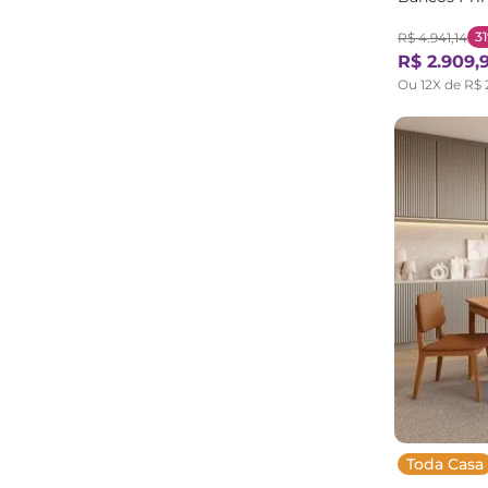
MadeiraOri
3
R$
4
.
941
,
14
R$
2
.
909
,
Ou
12
X de
R$
Toda Casa