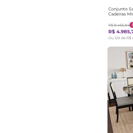
Conjunto Sa
Cadeiras Mi
MadeiraOri
Caramelo
R$
8
.
465
,
84
R$
4
.
985
,
Ou
12
X de
R$