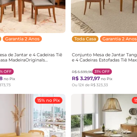
Garantia 2 Anos
Toda Casa
Garantia 2 Anos
sa de Jantar e 4 Cadeiras Tiê
Conjunto Mesa de Jantar Tan
asa MadeiraOriginals
e 4 Cadeiras Estofadas Tiê Ma
doa/Off White
MadeiraOriginals Bege/Caram
doa/Off White
Caramelo/Bege Claro
1%
OFF
31%
OFF
R$
5
.
599
,
96
8
R$
3
.
297
,
97
no Pix
no Pix
373
,
73
Ou
12
X de
R$
323
,
33
15% no Pix
1