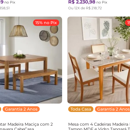
89
R$
2
.
230
,
98
no Pix
no Pix
358
,
51
Ou
12
X de
R$
218
,
72
15% no Pix
1
Garantia 2 Anos
Toda Casa
Garantia 2 Anos
ntar Madeira Maciça com 2
Mesa com 4 Cadeiras Madeira
mavera CabeCasa
Tampo MDF e Vidro Tangará T