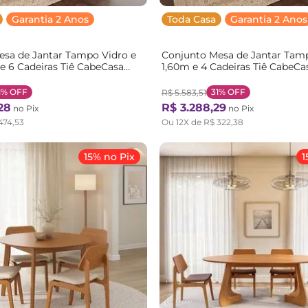
Garantia 2 Anos
Toda Casa
Garantia 2 Anos
esa de Jantar Tampo Vidro e
Conjunto Mesa de Jantar Ta
 6 Cadeiras Tiê CabeCasa
1,60m e 4 Cadeiras Tiê CabeCa
inals Preto Preto/Cinza
MadeiraOriginals Marrom
Amendoa/Bege claro
1%
OFF
31%
OFF
R$
5
.
583
,
51
28
R$
3
.
288
,
29
no Pix
no Pix
474
,
53
Ou
12
X de
R$
322
,
38
15% no Pix
1