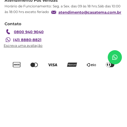
Atendimento Pós Vendas
Troca
Horário de Funcionamento: Seg. a Sex. das 09 às 18 hrs.Sáb das 10:00
Formas de Pagamento
às 18:00 hrs exceto feriado
atendimento@casatema.com.br
Blog CASATEMA
Contato
Garantia
0800 940 9040
Kit 2 Colchões Solteiro Espuma D23
R$
1
.
449
,
38
(41) 8880-8821
88CMX14CMX188CM e 78CMX14CMX188CM Ecoline
R$
879
,
98
Ecoflex Cinza Cinza
Adicionar ao carrinho