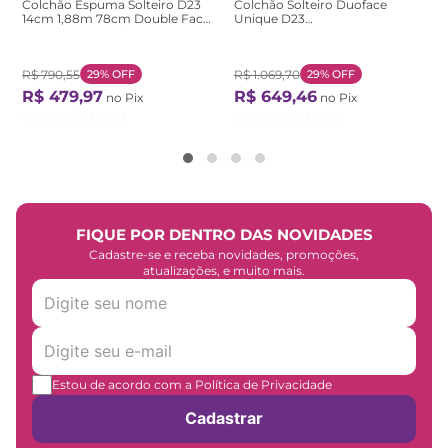
Colchão Espuma Solteiro D23
Colchão Solteiro Duoface
14cm 1,88m 78cm Double Face
Unique D23
Mobi Viero Preto/Xadrez Xadrez
16CMX88CMX188CM Paropas
Preto
By Ecosono Prata Prata
R$
790
,
55
29%
OFF
R$
1
.
069
,
70
29%
OFF
R$
479
,
97
R$
649
,
46
no Pix
no Pix
Ou
11
X de
R$
51
,
33
Ou
12
X de
R$
63
,
67
FIQUE POR DENTRO DAS NOVIDADES
Cadastre-se e receba novidades, promoções,
atualizações, e muito mais.
Estou de acordo com a Política de Privacidade
Cadastrar