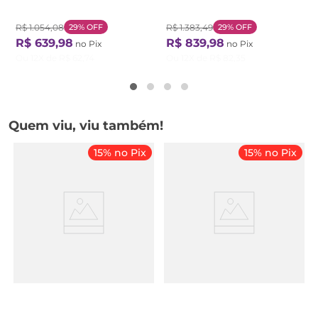
Preto
R$
1
.
054
,
08
29%
OFF
R$
1
.
383
,
49
29%
OFF
R$
639
,
98
R$
839
,
98
no Pix
no Pix
Ou
12
X de
R$
62
,
74
Ou
12
X de
R$
82
,
35
Quem viu, viu também!
15% no Pix
15% no Pix