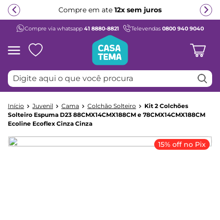
Compre em ate
12x sem juros
Compre via whatsapp
41 8880-8821
Televendas
0800 940 9040
Termos mais buscados
1
º
beliche
2
º
guarda roupa
Digite aqui o que você procura
3
º
aria
4
º
bicama
Juvenil
Cama
Colchão Solteiro
Kit 2 Colchões
5
º
escrivaninha
Solteiro Espuma D23 88CMX14CMX188CM e 78CMX14CMX188CM
Ecoline Ecoflex Cinza Cinza
6
º
treliche
7
º
cama infantil
15% off no Pix
8
º
petit
9
º
berço
10
º
cama solteiro