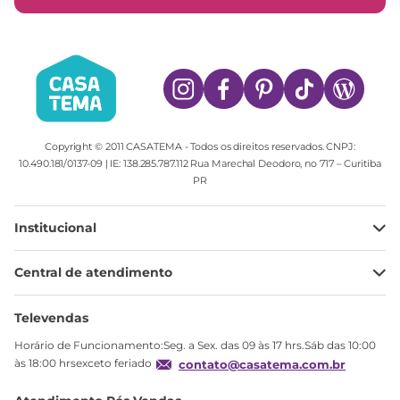
Copyright © 2011 CASATEMA - Todos os direitos reservados. CNPJ:
10.490.181/0137-09 | IE: 138.285.787.112 Rua Marechal Deodoro, no 717 – Curitiba
PR
Institucional
Minha Conta
Central de atendimento
Meus pedidos
Ajuda
Sobre Nós
Televendas
Política de privacidade
Horário de Funcionamento:Seg. a Sex. das 09 às 17 hrs.Sáb das 10:00
Produtos Estoque
às 18:00 hrsexceto feriado
contato@casatema.com.br
Segurança