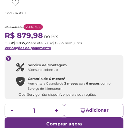
Cód
:
843881
R$
1
.
449
,
38
29%
OFF
R$
879
,
98
no Pix
Ou
R$
1
.
035
,
27
em até
12
X
R$
86
,
27
sem juros
Ver opções de pagamento
Serviço de Montagem
*Consulte cobertura
Garantia de
6 meses
*
Aumente a Garantia de
3 meses
para
6 meses
com o
Serviço de Montagem.
Ops! Serviço não disponível para a sua região.
Adicionar
Comprar agora