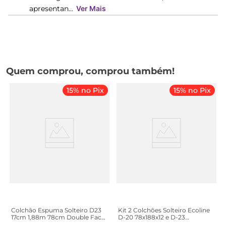
apresentan...
Ver Mais
Quem comprou, comprou também!
15% no Pix
15% no Pix
Colchão Espuma Solteiro D23
Kit 2 Colchões Solteiro Ecoline
17cm 1,88m 78cm Double Face
D-20 78x188x12 e D-23
Mobi Viero Preto/Xadrez Xadrez
88x188x14 Cinza Ecoflex Cinza