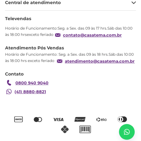
Central de atendimento
Meus pedidos
Ajuda
Sobre Nós
Televendas
Política de privacidade
Horário de Funcionamento:Seg. a Sex. das 09 às 17 hrs.Sáb das 10:00
Produtos Estoque
às 18:00 hrsexceto feriado
contato@casatema.com.br
Segurança
Atendimento Pós Vendas
Troca
Horário de Funcionamento: Seg. a Sex. das 09 às 18 hrs.Sáb das 10:00
Formas de Pagamento
às 18:00 hrs exceto feriado
atendimento@casatema.com.br
Blog CASATEMA
Contato
Garantia
0800 940 9040
(41) 8880-8821