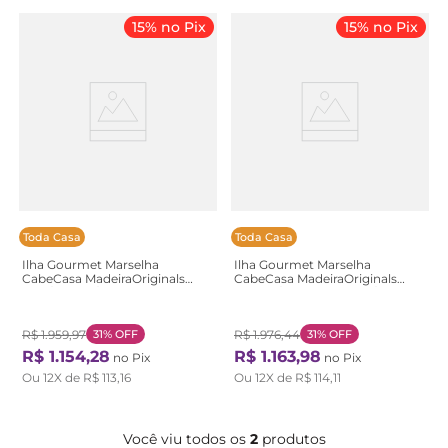
15% no Pix
15% no Pix
Toda Casa
Toda Casa
Ilha Gourmet Marselha
Ilha Gourmet Marselha
CabeCasa MadeiraOriginals
CabeCasa MadeiraOriginals
Azul/Sereno/Branco Azul
Branco/Calcare Branco/Calcare
Sereno/Branco
R$
1
.
959
,
97
31%
OFF
R$
1
.
976
,
44
31%
OFF
R$
1
.
154
,
28
R$
1
.
163
,
98
no Pix
no Pix
Ou
12
X de
R$
113
,
16
Ou
12
X de
R$
114
,
11
Você viu todos os
2
produtos