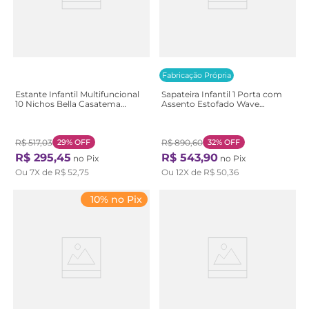
Fabricação Própria
Estante Infantil Multifuncional
Sapateira Infantil 1 Porta com
10 Nichos Bella Casatema
Assento Estofado Wave
Branco Branco
Casatema Branco/Marrom
Branco/Natural
R$
517
,
03
29%
OFF
R$
890
,
60
32%
OFF
R$
295
,
45
R$
543
,
90
no Pix
no Pix
Ou
7
X de
R$
52
,
75
Ou
12
X de
R$
50
,
36
10% no Pix