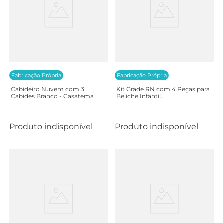
Fabricação Própria
Fabricação Própria
Cabideiro Nuvem com 3
Kit Grade RN com 4 Peças para
Cabides Branco - Casatema
Beliche Infantil
Garden/Kalmar/Triplex/Mission
- Casatema
Produto indisponível
Produto indisponível