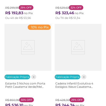
R$
299
,
95
29%
OFF
R$
529
,
63
32%
OFF
R$
192
,
83
R$
323
,
46
no Pix
no Pix
Ou
4
X de
R$
53
,
56
Ou
7
X de
R$
51
,
34
10% no Pix
Fabricação Própria
Fabricação Própria
Estante 3 Nichos com Porta
Cadeira Infantil Evolutiva 4
Petit Casatema Verde/Mel
Estágios Wave Casatema
Verde/Mel
Branco/Marrom Branco/Natural
R$
850
,
95
30%
OFF
R$
428
,
30
29%
OFF
R$
536
,
10
R$
244
,
74
no Pix
no Pix