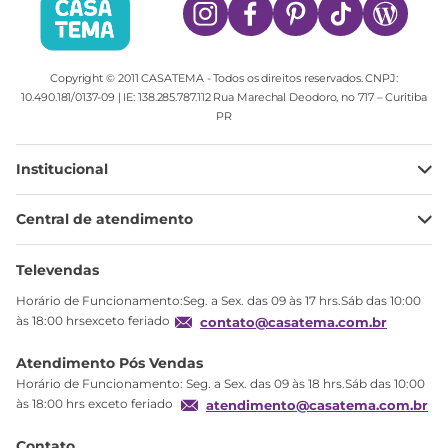
Copyright © 2011 CASATEMA - Todos os direitos reservados. CNPJ:
10.490.181/0137-09 | IE: 138.285.787.112 Rua Marechal Deodoro, no 717 – Curitiba
PR
Institucional
Minha Conta
Central de atendimento
Meus pedidos
Ajuda
Sobre Nós
Televendas
Política de privacidade
Horário de Funcionamento:Seg. a Sex. das 09 às 17 hrs.Sáb das 10:00
Produtos Estoque
às 18:00 hrsexceto feriado
contato@casatema.com.br
Segurança
Atendimento Pós Vendas
Troca
Horário de Funcionamento: Seg. a Sex. das 09 às 18 hrs.Sáb das 10:00
Formas de Pagamento
às 18:00 hrs exceto feriado
atendimento@casatema.com.br
Blog CASATEMA
Contato