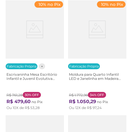
10% no Pix
10% no Pix
Fabricação Própria
Fabricação Própria
Escrivaninha Mesa Escritório
Moldura para Quarto Infantil
Infantil e Juvenil Evolutiva
LED e Janelinha em Madeira
Wave Casatema 90cm MDF
Maciça New Garden Casatema
Branco e Natural Marrom
Branco/Marrom Natural/Branco
Branco/Natural
R$
761
,
28
30%
OFF
R$
1
.
772
,
96
34%
OFF
R$
479
,
60
R$
1
.
050
,
29
no Pix
no Pix
Ou
10
X de
R$
53
,
28
Ou
12
X de
R$
97
,
24