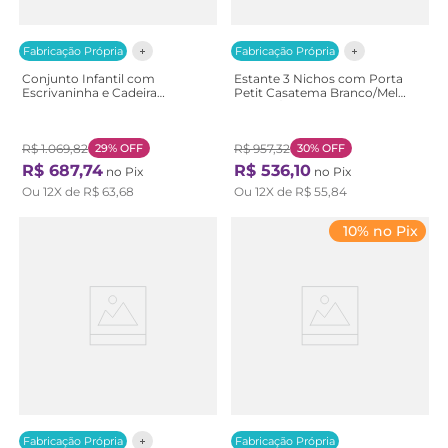
Fabricação Própria
Fabricação Própria
Conjunto Infantil com
Estante 3 Nichos com Porta
Escrivaninha e Cadeira
Petit Casatema Branco/Mel
Evolutiva Wave Casatema
Branco/Mel
Branco/Marrom Branco/Natural
R$
1
.
069
,
82
29%
OFF
R$
957
,
32
30%
OFF
R$
687
,
74
R$
536
,
10
no Pix
no Pix
Ou
12
X de
R$
63
,
68
Ou
12
X de
R$
55
,
84
10% no Pix
Fabricação Própria
Fabricação Própria