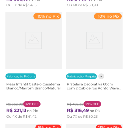
Ou
11
X de
R$
54
,
15
Ou
6
X de
R$
50
,
98
10% no Pix
10% no Pix
Fabricação Própria
Fabricação Própria
Mesa Infantil Castelo Casatema
Prateleira Decorativa 60cm
Branco/Marrom Branco/Natural
com 2 Cabideiros Ponto Wave
Casatema Marrom Natural
R$
362
,
08
32%
OFF
R$
492
,
32
29%
OFF
R$
221
,
13
R$
316
,
49
no Pix
no Pix
Ou
4
X de
R$
61
,
42
Ou
7
X de
R$
50
,
23
15% no Pix
15% no Pix