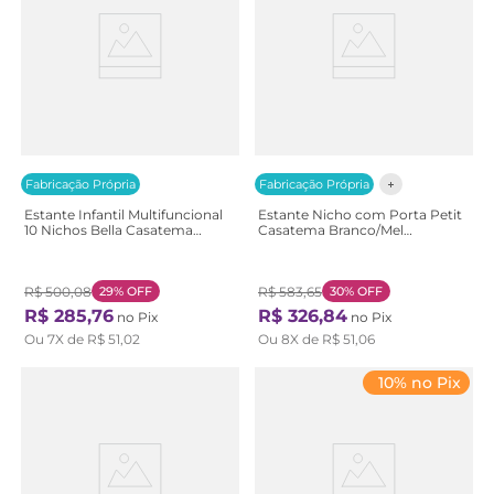
Fabricação Própria
Fabricação Própria
Estante Infantil Multifuncional
Estante Nicho com Porta Petit
10 Nichos Bella Casatema
Casatema Branco/Mel
Bege/Marrom/Menta
Branco/Mel
Natural/Menta
R$
500
,
08
29%
OFF
R$
583
,
65
30%
OFF
R$
285
,
76
R$
326
,
84
no Pix
no Pix
Ou
7
X de
R$
51
,
02
Ou
8
X de
R$
51
,
06
10% no Pix