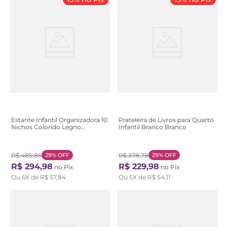
Estante Infantil Organizadora 10
Prateleira de Livros para Quarto
Nichos Colorido Legno
Infantil Branco Branco
Salinas/Verde Bellagio Legno
Salinas / Verde Bellagio
R$
485
,
86
29%
OFF
R$
378
,
78
29%
OFF
R$
294
,
98
R$
229
,
98
no Pix
no Pix
Ou
6
X de
R$
57
,
84
Ou
5
X de
R$
54
,
11