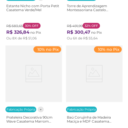
Estante Nicho com Porta Petit
Torre de Aprendizagem
Casatema Verde/Mel
Montessoriana Castelo
Casatema
Bege/Marrom/Branco
Natural/Branco
R$
583
,
65
30%
OFF
R$
491
,
99
32%
OFF
R$
326
,
84
R$
300
,
47
no Pix
no Pix
Ou
8
X de
R$
51
,
06
Ou
6
X de
R$
55
,
64
10% no Pix
10% no Pix
Fabricação Própria
Fabricação Própria
Prateleira Decorativa 90cm
Baú Corujinha de Madeira
Wave Casatema Marrom
Maciça e MDF Casatema
Natural
Branco/Marrom Branco/Natural