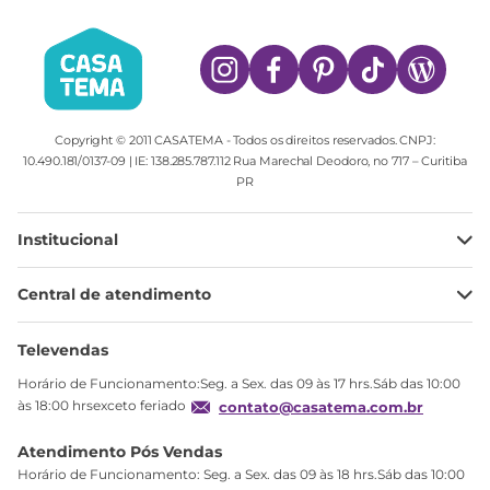
Copyright © 2011 CASATEMA - Todos os direitos reservados. CNPJ:
10.490.181/0137-09 | IE: 138.285.787.112 Rua Marechal Deodoro, no 717 – Curitiba
PR
Institucional
Minha Conta
Central de atendimento
Meus pedidos
Ajuda
Sobre Nós
Televendas
Política de privacidade
Horário de Funcionamento:Seg. a Sex. das 09 às 17 hrs.Sáb das 10:00
Produtos Estoque
às 18:00 hrsexceto feriado
contato@casatema.com.br
Segurança
Atendimento Pós Vendas
Troca
Horário de Funcionamento: Seg. a Sex. das 09 às 18 hrs.Sáb das 10:00
Formas de Pagamento