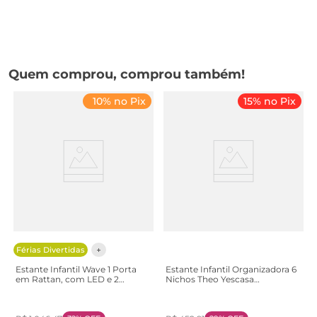
Quem comprou, comprou também!
10% no Pix
15% no Pix
Férias Divertidas
Estante Infantil Wave 1 Porta
Estante Infantil Organizadora 6
em Rattan, com LED e 2
Nichos Theo Yescasa
Nichos Casatema
Amadeirado Montana
Branco/Marrom Branco/Natural
Amadeirado Montana