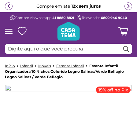
Compre em ate
12x sem juros
Compre via whatsapp
41 8880-8821
Televendas
0800 940 9040
Termos mais buscados
1
º
beliche
2
º
guarda roupa
Digite aqui o que você procura
3
º
bicama
4
º
aria
Infantil
Móveis
Estante Infantil
Estante Infantil
5
º
escrivaninha
Organizadora 10 Nichos Colorido Legno Salinas/Verde Bellagio
Legno Salinas / Verde Bellagio
6
º
treliche
7
º
cama infantil
15% off no Pix
8
º
petit
9
º
cômoda
10
º
berço