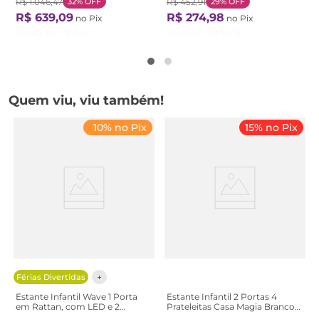
R$
1
.
046
,
47
32%
OFF
R$
452
,
91
29%
OFF
R$
639
,
09
R$
274
,
98
no Pix
no Pix
Ou
12
X de
R$
59
,
17
Ou
6
X de
R$
53
,
91
Quem viu, viu também!
10% no Pix
15% no Pix
Férias Divertidas
Estante Infantil Wave 1 Porta
Estante Infantil 2 Portas 4
em Rattan, com LED e 2
Prateleitas Casa Magia Branco
Nichos Casatema
Branco