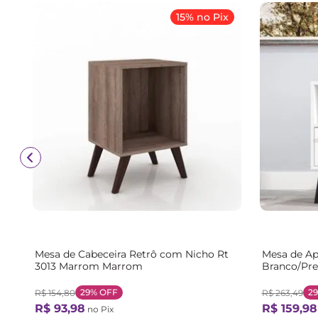
15% no Pix
Mesa de Cabeceira Retrô com Nicho Rt
Mesa de Ap
3013 Marrom Marrom
Branco/Pre
29%
OFF
2
R$
154
,
80
R$
263
,
49
R$
93
,
98
R$
159
,
98
no Pix