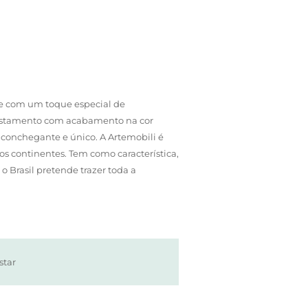
te com um toque especial de
restamento com acabamento na cor
aconchegante e único. A Artemobili é
 continentes. Tem como característica,
 Brasil pretende trazer toda a
star