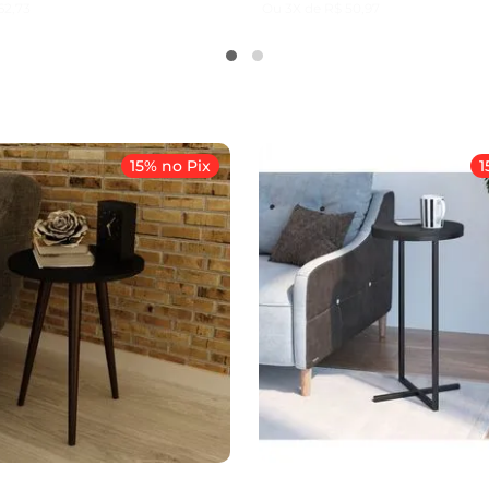
62
,
73
Ou
3
X de
R$
50
,
97
15% no Pix
1