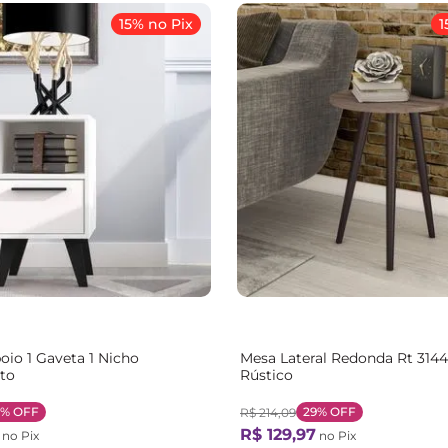
15% no Pix
1
oio 1 Gaveta 1 Nicho
Mesa Lateral Redonda Rt 314
to
Rústico
9%
OFF
29%
OFF
R$
214
,
09
R$
129
,
97
no Pix
no Pix