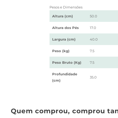
Pesos e Dimensões
Altura (cm)
50.0
Altura dos Pés
17.0
Largura (cm)
40.0
Peso (kg)
7.5
Peso Bruto (Kg)
7.5
Profundidade
35.0
(cm)
Quem comprou, comprou ta