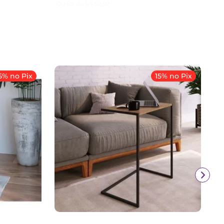
Ou
8
X de
R$
52
,
93
5% no Pix
15% no Pix