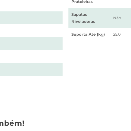
Prateleiras
Sapatas
Não
Niveladoras
Suporta Até (kg)
25.0
mbém!