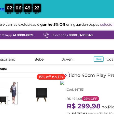
:
:
:
0
2
0
6
4
9
2
0
te!
DIA
HRS
MIN
SEG
e camas exclusivas e
ganhe 5% Off
em guarda-roupas
selecio
Compre em ate
12x sem juros
hatsapp
41 8880-8821
Televendas
0800 940 9040
ssoriano
Bebê
Juvenil
Toda
rapa
Nicho 40cm Play Pr
15% off no Pix
Cód
:
661153
R$
494
,
09
29%
OFF
R$
299
,
98
no Pix
Ou
R$
352
,
92
em até
7
X
R$
50
,