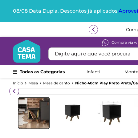
08/08 Data Dupla. Descontos já aplicados
Aprovei
Termos mais buscados
1
º
beliche
Compr
2
º
guarda roupa
Compre via w
Digite aqui o que você procura
3
º
aria
4
º
bicama
Todas as Categorias
Infantil
Monte
5
º
escrivaninha
6
º
treliche
Mesa
Mesa de canto
Nicho 40cm Play Preto Preto/Ga
7
º
berço
8
º
cama infantil
9
º
petit
10
º
cama solteiro