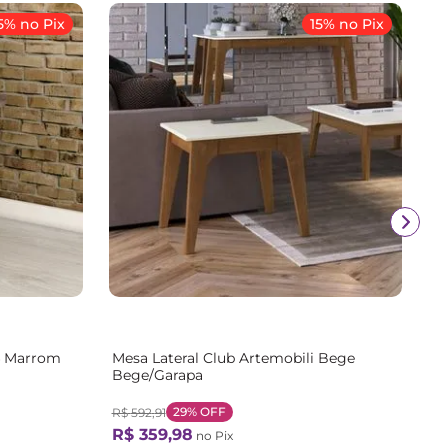
5% no Pix
15% no Pix
4 Marrom
Mesa Lateral Club Artemobili Bege
Bege/Garapa
29%
OFF
R$
592
,
91
R$
359
,
98
no Pix