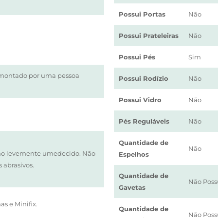
Possui Portas
Não
Possui Prateleiras
Não
Possui Pés
Sim
 montado por uma pessoa
Possui Rodízio
Não
Possui Vidro
Não
Pés Reguláveis
Não
Quantidade de
Não
o levemente umedecido. Não
Espelhos
s abrasivos.
Quantidade de
Não Poss
Gavetas
as e Minifix.
Quantidade de
Não Poss