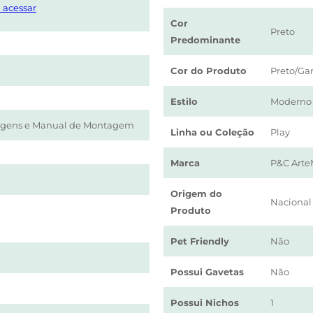
 acessar
Cor
Preto
Predominante
Cor do Produto
Preto/Ga
Estilo
Moderno
rragens e Manual de Montagem
Linha ou Coleção
Play
Marca
P&C Arte
Origem do
Nacional
Produto
Pet Friendly
Não
Possui Gavetas
Não
Possui Nichos
1