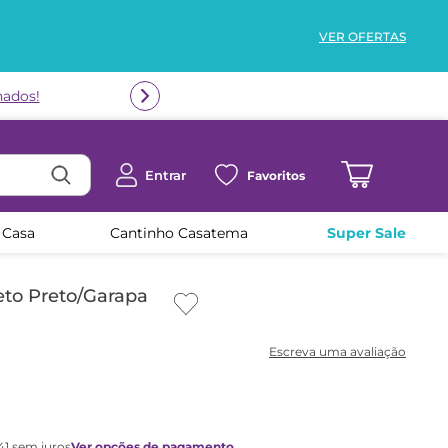
VER OFERTAS
nados!
Entrar
Favoritos
 Casa
Cantinho Casatema
Super Sale
eto Preto/Garapa
41
sem juros
Ver opções de pagamento