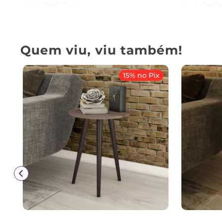
Ou
2
X de
R$
55
,
28
Ou
3
X de
R$
Quem viu, viu também!
15% no Pix