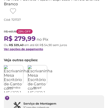
Branco
Cód
:
721727
R$
461
,
16
29%
OFF
R$
279
,
99
no Pix
Ou
R$
329
,
40
em até
6
X
R$
54
,
90
sem juros
Ver opções de pagamento
Veja outras opções:
Amêndoa
Nogal
Serviço de Montagem
*Consulte cobertura