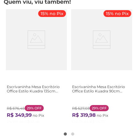
Quem viu, viu também!
15% no Pix
15% no Pix
Escrivaninha Mesa Escritório
Escrivaninha Mesa Escritório
Office Estilo Kuadra 135cm
Office Estilo Kuadra 90cm
Industrial Snow Bege Snow
Industrial Carvalho Dark
Marrom Carvalho Dark
R$
576
,
45
29%
OFF
R$
527
,
03
29%
OFF
R$
349
,
99
R$
319
,
98
no Pix
no Pix
Ou
8
X de
R$
51
,
46
Ou
7
X de
R$
53
,
77