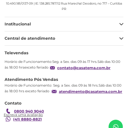
10.490.181/0137-09 | IE: 138.285.787.112 Rua Marechal Deodoro, no 717 – Curitiba
PR
Institucional
Minha Conta
Central de atendimento
Meus pedidos
Ajuda
Sobre Nós
Televendas
Política de privacidade
Horário de Funcionamento:Seg. a Sex. das 09 às 17 hrs.Sáb das 10:00
Produtos Estoque
às 18:00 hrsexceto feriado
contato@casatema.com.br
Segurança
Atendimento Pós Vendas
Troca
Horário de Funcionamento: Seg. a Sex. das 09 às 18 hrs.Sáb das 10:00
Formas de Pagamento
às 18:00 hrs exceto feriado
atendimento@casatema.com.br
Blog CASATEMA
Contato
Garantia
Escrivaninha Mesa Escritório de Canto com
R$
461
,
16
ME4169 1 Gaveta 76,5cm Espresso Móveis Branco
0800 940 9040
R$
279
,
99
Branco
(41) 8880-8821
Adicionar ao carrinho