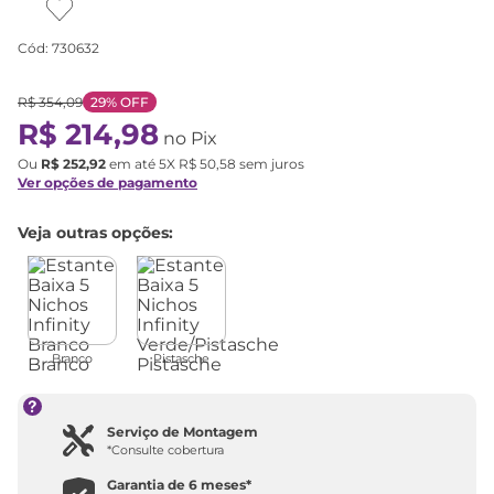
Cód
:
730632
R$
354
,
09
29%
OFF
R$
214
,
98
no Pix
Ou
R$
252
,
92
em até
5
X
R$
50
,
58
sem juros
Ver opções de pagamento
Veja outras opções:
Branco
Pistasche
Serviço de Montagem
*Consulte cobertura
Garantia de
6 meses
*