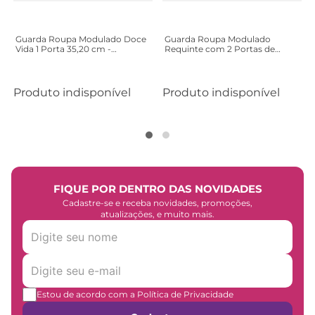
Guarda Roupa Modulado Doce
Guarda Roupa Modulado
Vida 1 Porta 35,20 cm -
Requinte com 2 Portas de
Castanho/Off White
Correr e Espelho - Branco Line
Produto indisponível
Produto indisponível
FIQUE POR DENTRO DAS NOVIDADES
Cadastre-se e receba novidades, promoções,
atualizações, e muito mais.
Estou de acordo com a Política de Privacidade