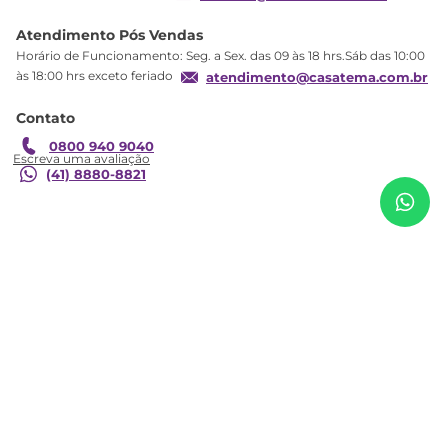
Segurança
Atendimento Pós Vendas
Troca
Horário de Funcionamento: Seg. a Sex. das 09 às 18 hrs.Sáb das 10:00
Formas de Pagamento
às 18:00 hrs exceto feriado
atendimento@casatema.com.br
Blog CASATEMA
Contato
Garantia
R$
354
,
09
Estante Baixa 5 Nichos Infinity Rosa/Blush Line
0800 940 9040
R$
214
,
98
Blush Line
(41) 8880-8821
Adicionar ao carrinho