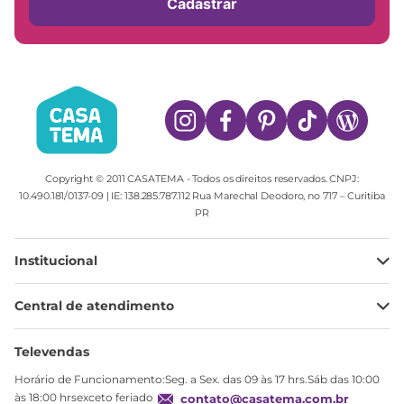
Cadastrar
Copyright © 2011 CASATEMA - Todos os direitos reservados. CNPJ:
10.490.181/0137-09 | IE: 138.285.787.112 Rua Marechal Deodoro, no 717 – Curitiba
PR
Institucional
Minha Conta
Central de atendimento
Meus pedidos
Ajuda
Sobre Nós
Televendas
Política de privacidade
Horário de Funcionamento:Seg. a Sex. das 09 às 17 hrs.Sáb das 10:00
Produtos Estoque
às 18:00 hrsexceto feriado
contato@casatema.com.br