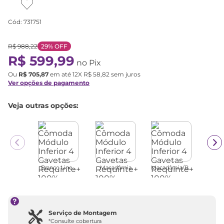
Cód
:
731751
R$
988
,
22
29%
OFF
R$
599
,
99
no Pix
Ou
R$
705
,
87
em até
12
X
R$
58
,
82
sem juros
Ver opções de pagamento
Veja outras opções:
Branco Line...
Macadâmia
Macadâmia/B...
Serviço de Montagem
*Consulte cobertura