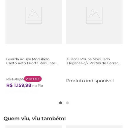
Guarda Roupa Modulado
Guarda Roupa Modulado
Canto Reto 1 Porta Requinte+
Elegance c/2 Portas de Correr-
100% MDF Cinza/Duna
Angelin
Line/Macadâmia Duna
Line/Macadâmia
R$
1
.
910
,
55
29%
OFF
Produto indisponível
R$
1
.
159
,
98
no Pix
Ou
12
X de
R$
113
,
72
Quem viu, viu também!