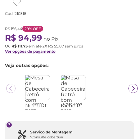
Cód
:
210316
R$
156
,
44
29%
OFF
R$
94
,
99
no Pix
Ou
R$
111
,
75
em até
2
X
R$
55
,
87
sem juros
Ver opções de pagamento
Veja outras opções:
Rústico
Preto Aceti...
Serviço de Montagem
*Consulte cobertura