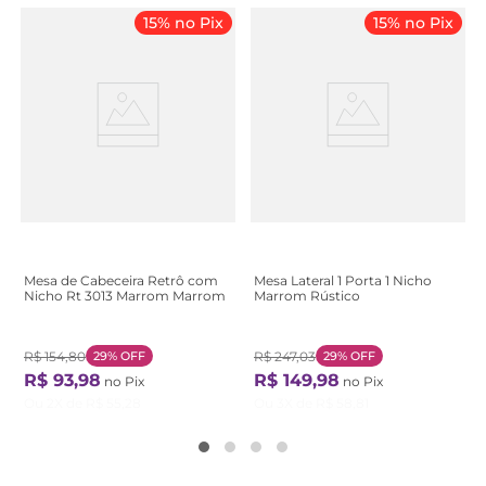
15% no Pix
15% no Pix
Mesa de Cabeceira Retrô com
Mesa Lateral 1 Porta 1 Nicho
Nicho Rt 3013 Marrom Marrom
Marrom Rústico
R$
154
,
80
29%
OFF
R$
247
,
03
29%
OFF
R$
93
,
98
R$
149
,
98
no Pix
no Pix
Ou
2
X de
R$
55
,
28
Ou
3
X de
R$
58
,
81