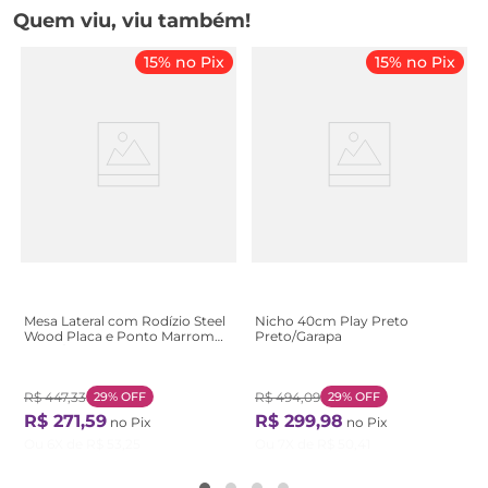
Quem viu, viu também!
15% no Pix
15% no Pix
Mesa Lateral com Rodízio Steel
Nicho 40cm Play Preto
Wood Placa e Ponto Marrom
Preto/Garapa
preto/noce oro
R$
447
,
33
29%
OFF
R$
494
,
09
29%
OFF
R$
271
,
59
R$
299
,
98
no Pix
no Pix
Ou
6
X de
R$
53
,
25
Ou
7
X de
R$
50
,
41