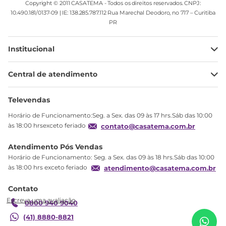
Copyright © 2011 CASATEMA - Todos os direitos reservados. CNPJ:
10.490.181/0137-09 | IE: 138.285.787.112 Rua Marechal Deodoro, no 717 – Curitiba
PR
Institucional
Minha Conta
Central de atendimento
Meus pedidos
Ajuda
Sobre Nós
Televendas
Política de privacidade
Horário de Funcionamento:Seg. a Sex. das 09 às 17 hrs.Sáb das 10:00
Produtos Estoque
às 18:00 hrsexceto feriado
contato@casatema.com.br
Segurança
Atendimento Pós Vendas
Troca
Horário de Funcionamento: Seg. a Sex. das 09 às 18 hrs.Sáb das 10:00
Formas de Pagamento
às 18:00 hrs exceto feriado
atendimento@casatema.com.br
Blog CASATEMA
Contato
R$
156
,
44
Mesa de Cabeceira Retrô com Nicho Rt 3013 Branco
Garantia
R$
94
,
99
Branco
0800 940 9040
(41) 8880-8821
Adicionar ao carrinho