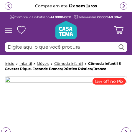
Compre em ate
12x sem juros
Compre via whatsapp
41 8880-8821
Televendas
0800 940 9040
Termos mais buscados
1
º
beliche
2
º
guarda roupa
Digite aqui o que você procura
3
º
aria
4
º
bicama
Infantil
Móveis
Cômoda Infantil
Cômoda Infantil 5
5
º
escrivaninha
Gavetas Pique-Esconde Branco/Rústico Rústico/Branco
6
º
treliche
15% off no Pix
7
º
petit
8
º
berço
9
º
cama infantil
10
º
cômoda