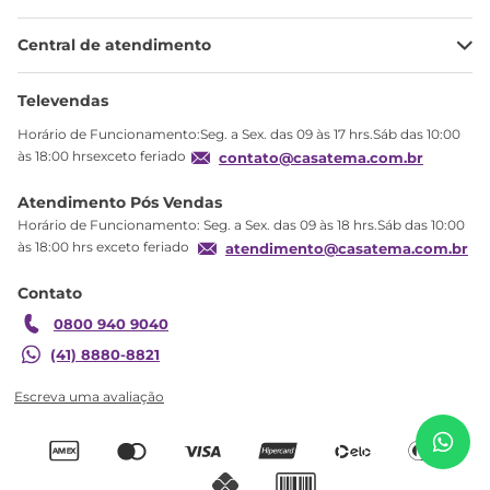
Minha Conta
Central de atendimento
Meus pedidos
Ajuda
Sobre Nós
Televendas
Política de privacidade
Horário de Funcionamento:Seg. a Sex. das 09 às 17 hrs.Sáb das 10:00
Produtos Estoque
às 18:00 hrsexceto feriado
contato@casatema.com.br
Segurança
Atendimento Pós Vendas
Troca
Horário de Funcionamento: Seg. a Sex. das 09 às 18 hrs.Sáb das 10:00
Formas de Pagamento
às 18:00 hrs exceto feriado
atendimento@casatema.com.br
Blog CASATEMA
Contato
Garantia
0800 940 9040
(41) 8880-8821
R$
724
,
67
Cômoda Infantil 5 Gavetas Pique-Esconde
R$
439
,
98
Branco/Rústico Rústico/Branco
Adicionar ao carrinho