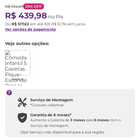
R$
724
,
67
29%
OFF
R$
439
,
98
no Pix
Ou
R$
517
,
62
em até
10
X
R$
51
,
76
sem juros
Ver opções de pagamento
Veja outras opções:
Branco
Serviço de Montagem
*Consulte cobertura
Garantia de
6 meses
*
Aumente a Garantia de
3 meses
para
6 meses
com o
Serviço de Montagem.
Ops! Serviço não disponível para a sua região.