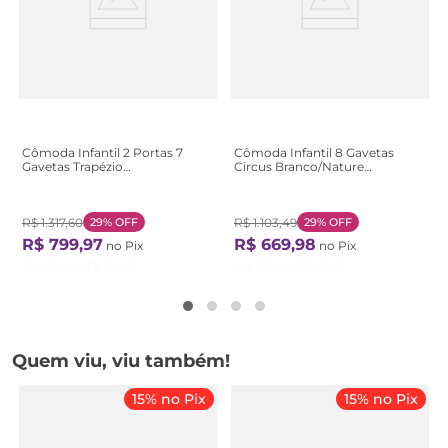
Cômoda Infantil 2 Portas 7
Cômoda Infantil 8 Gavetas
Gavetas Trapézio
Circus Branco/Nature
Marrom/Cinamomo/Off White
Branco/Nature
Cinamomo / Off White
R$
1
.
317
,
60
29%
OFF
R$
1
.
103
,
49
29%
OFF
R$
799
,
97
R$
669
,
98
no Pix
no Pix
Ou
12
X de
R$
78
,
42
Ou
12
X de
R$
65
,
68
Quem viu, viu também!
15% no Pix
15% no Pix