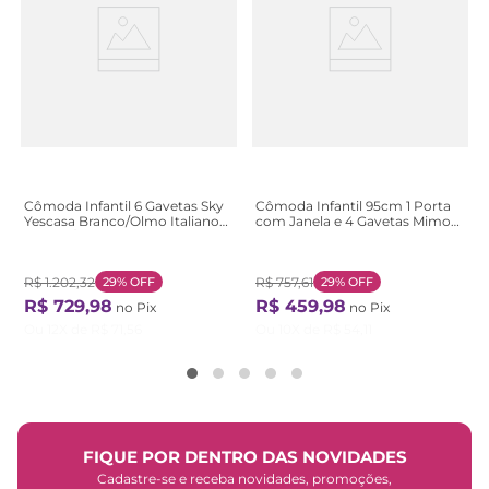
Cômoda Infantil 6 Gavetas Sky
Cômoda Infantil 95cm 1 Porta
Yescasa Branco/Olmo Italiano
com Janela e 4 Gavetas Mimo
Branco/Olmo Italiano
100% MDF Espresso Móveis
Branco Brilho/Amêndoa
R$
1
.
202
,
32
29%
OFF
R$
757
,
61
29%
OFF
R$
729
,
98
R$
459
,
98
no Pix
no Pix
Ou
12
X de
R$
71
,
56
Ou
10
X de
R$
54
,
11
FIQUE POR DENTRO DAS NOVIDADES
Cadastre-se e receba novidades, promoções,