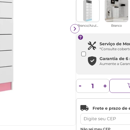
Branco/Azul...
Branco
Serviço de M
*Consulte cobert
Garantia de
6
Aumente a Garan
Não sei meu CEP