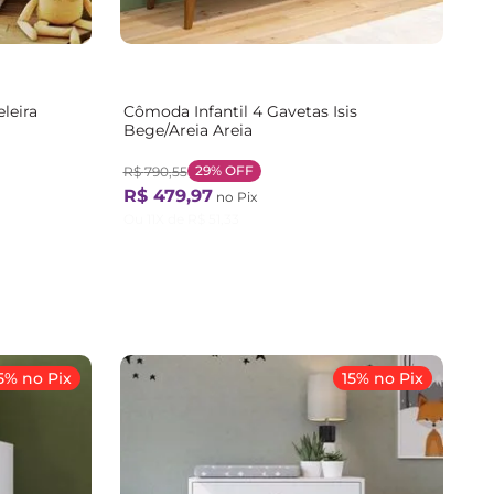
eleira
Cômoda Infantil 4 Gavetas Isis
Bege/Areia Areia
29%
OFF
R$
790
,
55
R$
479
,
97
no Pix
Ou
11
X de
R$
51
,
33
5% no Pix
15% no Pix