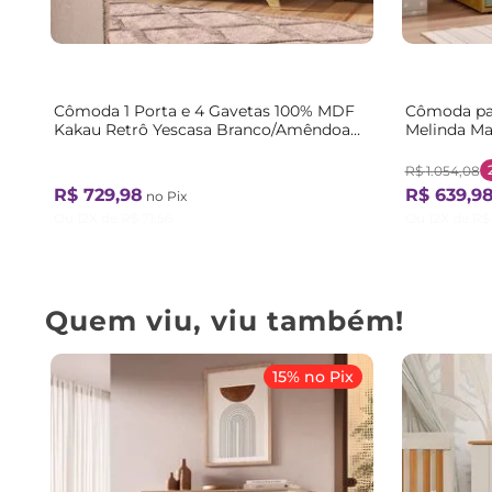
Cômoda 1 Porta e 4 Gavetas 100% MDF
Cômoda par
Kakau Retrô Yescasa Branco/Amêndoa
Melinda Mar
Branco / Amêndoa
Verde
R$
1
.
054
,
08
R$
729
,
98
R$
639
,
9
no Pix
Ou
12
X de
R$
71
,
56
Ou
12
X de
R$
Quem viu, viu também!
15% no Pix