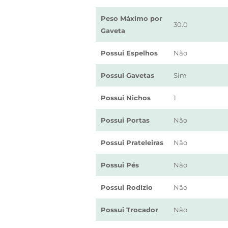
Peso Máximo por
30.0
Gaveta
Possui Espelhos
Não
Possui Gavetas
Sim
Possui Nichos
1
Possui Portas
Não
Possui Prateleiras
Não
Possui Pés
Não
Possui Rodízio
Não
Possui Trocador
Não