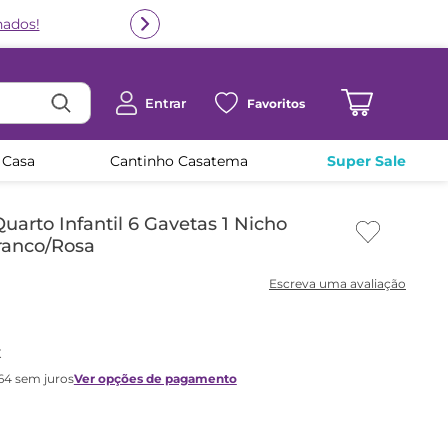
nados!
Entrar
Favoritos
 Casa
Cantinho Casatema
Super Sale
arto Infantil 6 Gavetas 1 Nicho
ranco/Rosa
x
64
sem juros
Ver opções de pagamento