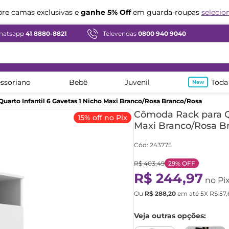
Compre em ate
12x sem juros
e camas exclusivas e
ganhe 5% Off
em guarda-roupas
selecio
hatsapp
41 8880-8821
Televendas
0800 940 9040
ssoriano
Bebê
Juvenil
Toda
uarto Infantil 6 Gavetas 1 Nicho Maxi Branco/Rosa Branco/Rosa
Cômoda Rack para Qu
15% off no Pix
Maxi Branco/Rosa B
Cód
:
243775
R$
403
,
49
29%
OFF
R$
244
,
97
no Pi
Ou
R$
288
,
20
em até
5
X
R$
57
,
Veja outras opções: