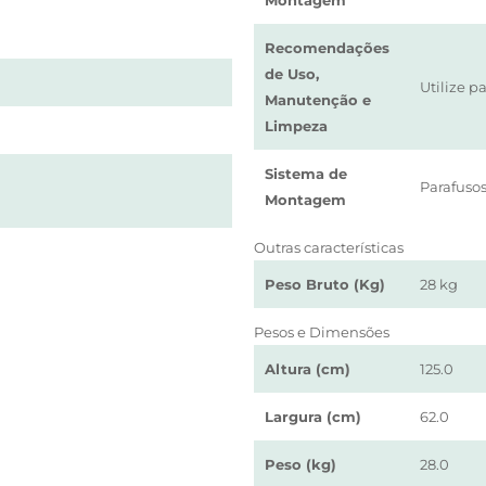
Montagem
Recomendações
de Uso,
Utilize 
Manutenção e
Limpeza
Sistema de
Parafuso
Montagem
Outras características
Peso Bruto (Kg)
28 kg
Pesos e Dimensões
Altura (cm)
125.0
Largura (cm)
62.0
Peso (kg)
28.0