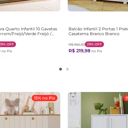
a Quarto Infantil 10 Gavetas
Balcão Infantil 2 Portas 1 Prat
rom/Freijó/Verde Freijó /
Casatema Branco Branco
29%
OFF
29%
OFF
R$
362
,
32
8
R$
219
,
98
no Pix
no Pix
62
,
74
Ou
5
X de
R$
51
,
76
15% no Pix
1