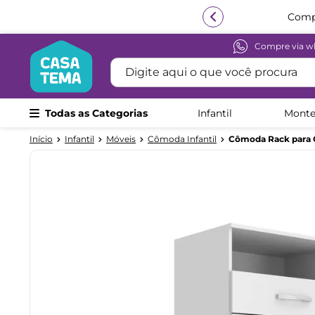
Compr
Compre via w
Termos mais buscados
Digite aqui o que você procura
1
º
beliche
2
º
guarda roupa
Todas as Categorias
Infantil
Monte
3
º
aria
Infantil
Móveis
Cômoda Infantil
Cômoda Rack para Q
4
º
bicama
5
º
escrivaninha
6
º
treliche
7
º
petit
8
º
berço
9
º
cama infantil
10
º
cômoda