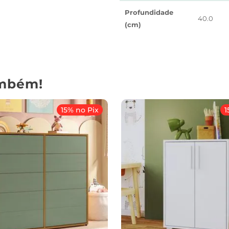
Profundidade
40.0
(cm)
mbém!
15% no Pix
1